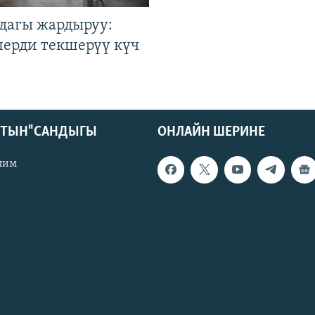
дагы жардыруу:
лерди текшерүү күч
КТЫН" САНДЫГЫ
ОНЛАЙН ШЕРИНЕ
лим