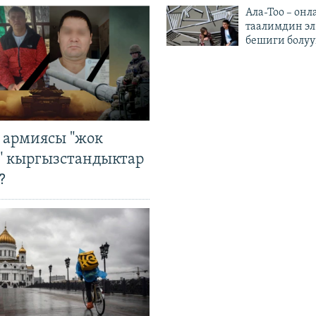
Ала-Тоо – онл
таалимдин эл
бешиги болуу
 армиясы "жок
" кыргызстандыктар
?