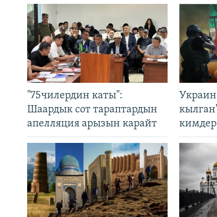
"75чилердин каты":
Украин
Шаардык сот тараптардын
кылган
апелляция арызын карайт
кимдер