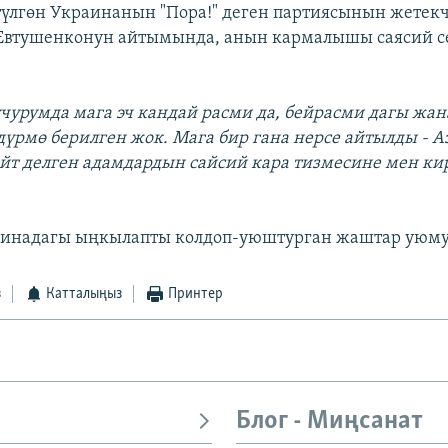
үлгөн Украинанын "Пора!" деген партиясынын жете
 Евтушенконун айтымында, анын кармалышы саясий с
учурумда мага эч кандай расми да, бейрасми дагы жан
үрмө берилген жок. Мага бир гана нерсе айтылды - 
ойт делген адамдардын сайсий кара тизмесине мен ки
раинадагы ыңкылапты колдоп-уюштурган жаштар уюму
з
Катталыңыз
Принтер
Блог - Миңсанат