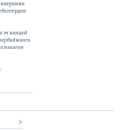
кчилеринин
ебептерден
а эч кандай
Азербайжанга
ргизилген
.