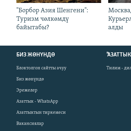
"Борбор Азия Шенгени":
Москва
Туризм чөлкөмдү
Курьер
байытабы?
алды
БИЗ ЖӨНҮНДӨ
"АЗАТТЫ
Блоктолгон сайтты ачуу
Тилим - ди
Биз жөнүндө
Русский
Эрежелер
Азаттык - WhatsApp
ОНЛАЙН ШЕРИНЕ
Азаттыктын тиркемеси
Вакансиялар