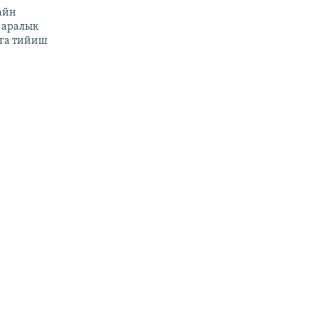
айн
 аралык
га тийиш