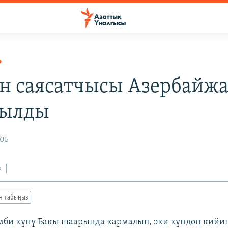
Р
н саясатчысы Азербайж
рылды
005
з
ан табыңыз
би күнү Бакы шаарында кармалып, эки күндөн кийи