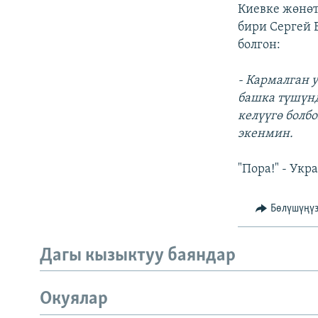
ЭЖЕ-СИҢДИЛЕР
Киевке жөнөт
бири Сергей
АЗАТТЫК+
болгон:
ЫҢГАЙСЫЗ СУРООЛОР
- Кармалган 
башка түшүнд
келүүгө болб
экенмин.
"Пора!" - Ук
Бөлүшүңү
Дагы кызыктуу баяндар
Окуялар