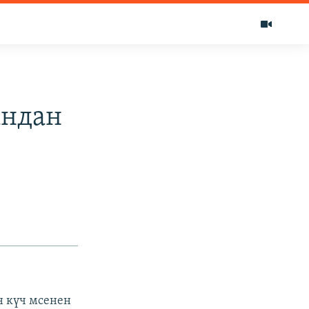
андан
н күч мсенен