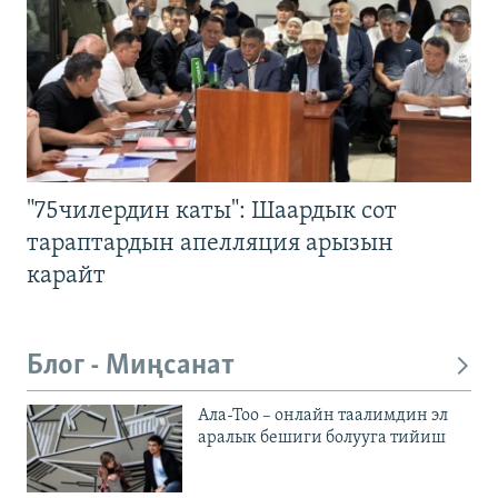
"75чилердин каты": Шаардык сот
тараптардын апелляция арызын
карайт
Блог - Миңсанат
Ала-Тоо – онлайн таалимдин эл
аралык бешиги болууга тийиш