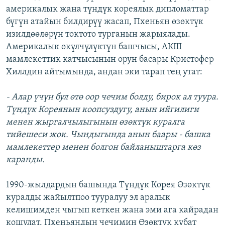
америкалык жана түндүк кореялык дипломаттар
ОНЛАЙН ШЕРИНЕ
ЭЖЕ-СИҢДИЛЕР
бүгүн атайын билдирүү жасап, Пхеньян өзөктүк
АЗАТТЫК+
изилдөөлөрүн токтото турганын жарыялады.
ЫҢГАЙСЫЗ СУРООЛОР
Америкалык өкүлчүлүктүн башчысы, АКШ
мамлекеттик катчысынын орун басары Кристофер
Хиллдин айтымында, андан эки тарап тең утат:
ЭЕ/АРнун бардык сайттары
- Алар үчүн бул өтө оор чечим болду, бирок ал туура.
Түндүк Кореянын коопсуздугу, анын ийгилиги
менен жыргалчылыгынын өзөктүк куралга
тийешеси жок. Чындыгында анын баары - башка
мамлекеттер менен болгон байланыштарга көз
каранды.
1990-жылдардын башында Түндүк Корея Өзөктүк
куралды жайылтпоо тууралуу эл аралык
келишимден чыгып кеткен жана эми ага кайрадан
кошулат. Пхеньяндын чечимин Өзөктүк кубат