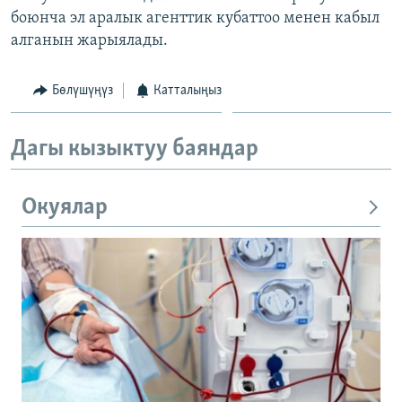
боюнча эл аралык агенттик кубаттоо менен кабыл
алганын жарыялады.
Бөлүшүңүз
Катталыңыз
Дагы кызыктуу баяндар
Окуялар