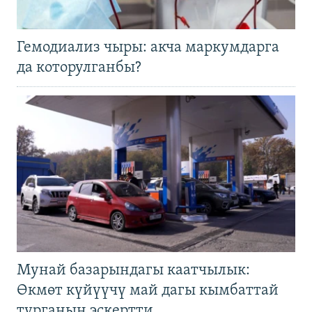
Гемодиализ чыры: акча маркумдарга
да которулганбы?
Мунай базарындагы каатчылык:
Өкмөт күйүүчү май дагы кымбаттай
турганын эскертти