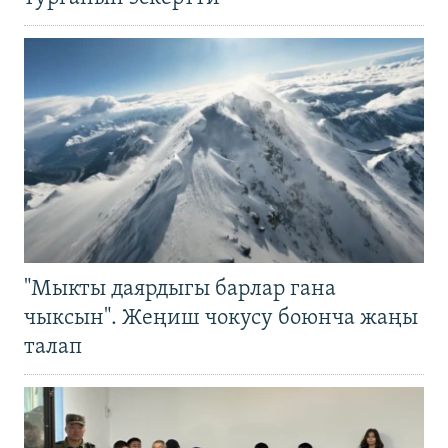
"Мыкты даярдыгы барлар гана
чыксын". Жеңиш чокусу боюнча жаңы
талап