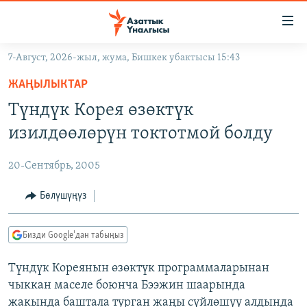
Линктер
Мазмунга
өтүңүз
7-Август, 2026-жыл, жума, Бишкек убактысы 15:43
Навигацияга
ЖАҢЫЛЫКТАР
өтүңүз
ЖАҢЫЛЫКТАР
КЫРГЫЗСТАН
Издөөгө
Түндүк Корея өзөктүк
салыңыз
ДҮЙНӨ
КЫРГЫЗСТАН
изилдөөлөрүн токтотмой болду
УКРАИНА
САЯСАТ
ДҮЙНӨ
20-Сентябрь, 2005
АТАЙЫН ИЛИКТӨӨ
ЭКОНОМИКА
БОРБОР АЗИЯ
ТВ ПРОГРАММАЛАР
Бөлүшүңүз
МАДАНИЯТ
ПОДКАСТ
БҮГҮН АЗАТТЫКТА
Бизди Google'дан табыңыз
ӨЗГӨЧӨ ПИКИР
ЭКСПЕРТТЕР ТАЛДАЙТ
Түндүк Кореянын өзөктүк программаларынан
БИЗ ЖАНА ДҮЙНӨ
Русский
чыккан маселе боюнча Бээжин шаарында
ДАНИСТЕ
жакында баштала турган жаңы сүйлөшүү алдында