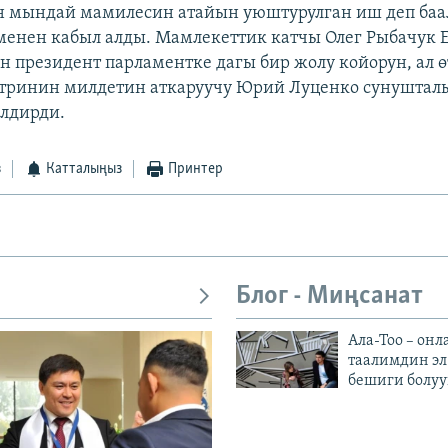
 мындай мамилесин атайын уюштурулган иш деп баа
менен кабыл алды. Мамлекеттик катчы Олег Рыбачук 
н президент парламентке дагы бир жолу койорун, ал 
тринин милдетин аткаруучу Юрий Луценко сунушта
лдирди.
з
Катталыңыз
Принтер
Блог - Миңсанат
Ала-Тоо – онл
таалимдин эл
бешиги болуу