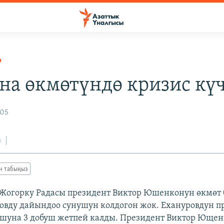
Р
на өкмөтүндө кризис кү
005
з
ан табыңыз
Жогорку Радасы президент Виктор Юшенконун өкмөт
вду дайындоо сунушун колдогон жок. Ехануровдун п
шуна 3 добуш жетпей калды. Президент Виктор Ющен