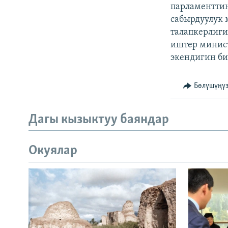
ЭЖЕ-СИҢДИЛЕР
парламенттин
сабырдуулук 
АЗАТТЫК+
талапкерлиги
ЫҢГАЙСЫЗ СУРООЛОР
иштер минис
экендигин би
Бөлүшүңү
Дагы кызыктуу баяндар
Окуялар