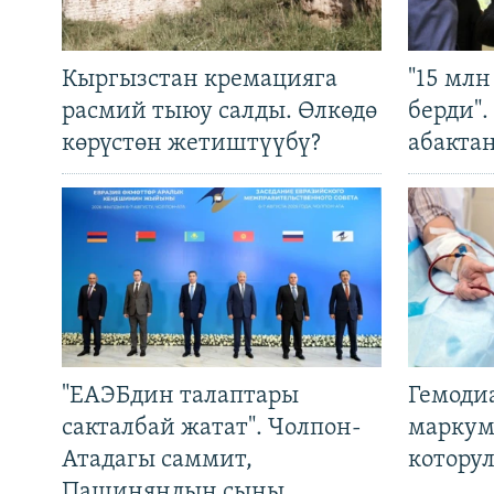
Кыргызстан кремацияга
"15 мл
расмий тыюу салды. Өлкөдө
берди"
көрүстөн жетиштүүбү?
абакта
"ЕАЭБдин талаптары
Гемоди
сакталбай жатат". Чолпон-
маркум
Атадагы саммит,
котору
Пашиняндын сыны