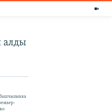
ч алды
 башчылыкка
ремьер-
ко