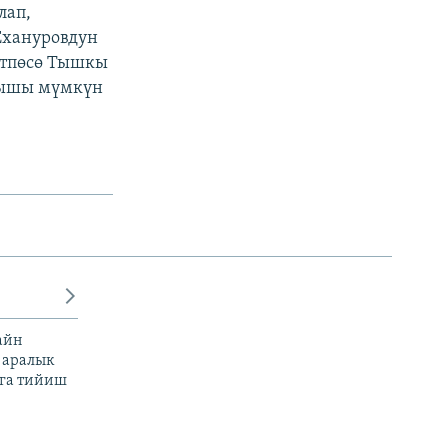
лап,
Ехануровдун
өтпөсө Тышкы
лышы мүмкүн
айн
 аралык
га тийиш