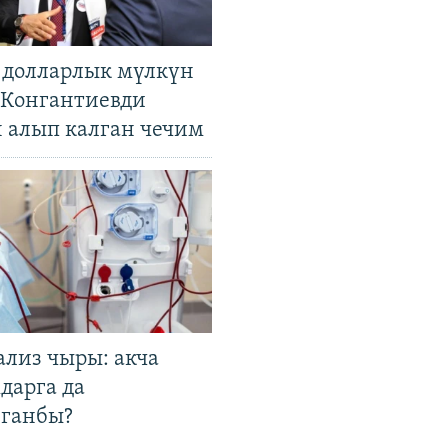
н долларлык мүлкүн
. Конгантиевди
н алып калган чечим
ализ чыры: акча
дарга да
лганбы?