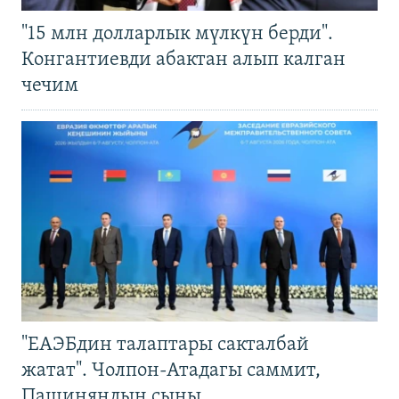
"15 млн долларлык мүлкүн берди".
Конгантиевди абактан алып калган
чечим
"ЕАЭБдин талаптары сакталбай
жатат". Чолпон-Атадагы саммит,
Пашиняндын сыны