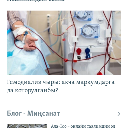
Гемодиализ чыры: акча маркумдарга
да которулганбы?
Блог - Миңсанат
Ала-Тоо – онлайн таалимдин эл