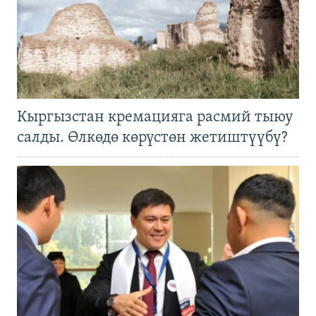
Кыргызстан кремацияга расмий тыюу
салды. Өлкөдө көрүстөн жетиштүүбү?