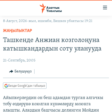
Линктер
Мазмунга
өтүңүз
8-Август, 2026-жыл, ишемби, Бишкек убактысы 19:21
Навигацияга
ЖАҢЫЛЫКТАР
өтүңүз
ЖАҢЫЛЫКТАР
КЫРГЫЗСТАН
Издөөгө
Ташкенде Анжиан козголоңуна
салыңыз
ДҮЙНӨ
КЫРГЫЗСТАН
катышкандардын соту уланууда
УКРАИНА
САЯСАТ
ДҮЙНӨ
21-Сентябрь, 2005
АТАЙЫН ИЛИКТӨӨ
ЭКОНОМИКА
БОРБОР АЗИЯ
ТВ ПРОГРАММАЛАР
Бөлүшүңүз
МАДАНИЯТ
ПОДКАСТ
БҮГҮН АЗАТТЫКТА
Бизди Google'дан табыңыз
ӨЗГӨЧӨ ПИКИР
ЭКСПЕРТТЕР ТАЛДАЙТ
Айыпкерлердин он беш адамдан турган алгачкы
БИЗ ЖАНА ДҮЙНӨ
Русский
тобу өздөрүнө коюлган күнөөлөрдү моюнга
ДАНИСТЕ
алышты. Алардын башчысы делинген Мойдин