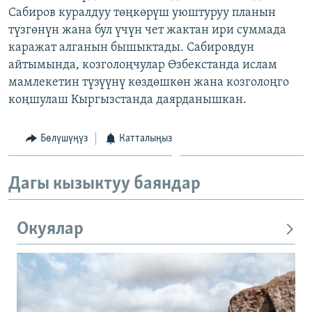
Сабиров куралдуу төңкөрүш уюштуруу планын
ОНЛАЙН ШЕРИНЕ
ЭЖЕ-СИҢДИЛЕР
түзгөнүн жана бул үчүн чет жактан ири суммада
АЗАТТЫК+
каражат алганын бышыктады. Сабировдун
ЫҢГАЙСЫЗ СУРООЛОР
айтымында, козголоңчулар Өзбекстанда ислам
мамлекетин түзүүнү көздөшкөн жана козголоңго
коңшулаш Кыргызстанда даярданышкан.
ЭЕ/АРнун бардык сайттары
Бөлүшүңүз
Катталыңыз
Дагы кызыктуу баяндар
Окуялар