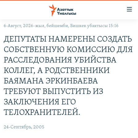
Линктер
Мазмунга
өтүңүз
6-Август, 2026-жыл, бейшемби, Бишкек убактысы 15:16
Навигацияга
ЖАҢЫЛЫКТАР
өтүңүз
ДЕПУТАТЫ НАМЕРЕНЫ СОЗДАТЬ
КЫРГЫЗСТАН
Издөөгө
СОБСТВЕННУЮ КОМИССИЮ ДЛЯ
салыңыз
ДҮЙНӨ
КЫРГЫЗСТАН
РАССЛЕДОВАНИЯ УБИЙСТВА
УКРАИНА
САЯСАТ
ДҮЙНӨ
КОЛЛЕГ, А РОДСТВЕННИКИ
АТАЙЫН ИЛИКТӨӨ
ЭКОНОМИКА
БОРБОР АЗИЯ
БАЯМАНА ЭРКИНБАЕВА
ТВ ПРОГРАММАЛАР
МАДАНИЯТ
ТРЕБУЮТ ВЫПУСТИТЬ ИЗ
ПОДКАСТ
БҮГҮН АЗАТТЫКТА
ЗАКЛЮЧЕНИЯ ЕГО
ӨЗГӨЧӨ ПИКИР
ЭКСПЕРТТЕР ТАЛДАЙТ
ТЕЛОХРАНИТЕЛЕЙ.
БИЗ ЖАНА ДҮЙНӨ
Русский
24-Сентябрь, 2005
ДАНИСТЕ