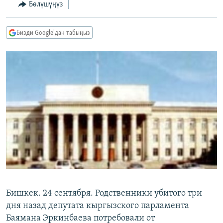
Бөлүшүңүз
ОНЛАЙН ШЕРИНЕ
ЭЖЕ-СИҢДИЛЕР
АЗАТТЫК+
Бизди Google'дан табыңыз
ЫҢГАЙСЫЗ СУРООЛОР
ЭЕ/АРнун бардык сайттары
Бишкек. 24 сентября. Родственники убитого три
дня назад депутата кыргызского парламента
Баямана Эркинбаева потребовали от