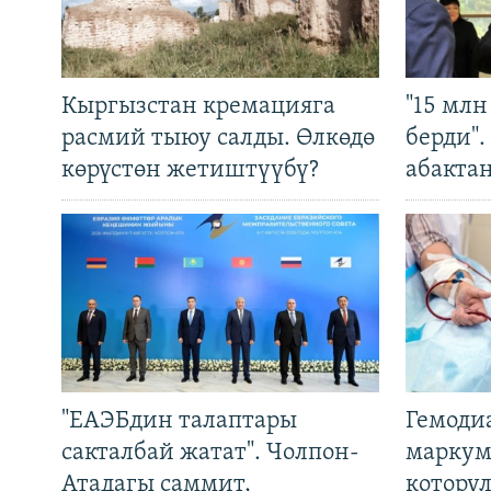
Кыргызстан кремацияга
"15 мл
расмий тыюу салды. Өлкөдө
берди"
көрүстөн жетиштүүбү?
абакта
"ЕАЭБдин талаптары
Гемоди
сакталбай жатат". Чолпон-
маркум
Атадагы саммит,
котору