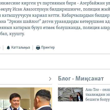
рикмесине кирген үч партиянын бири - Азербайжан ул
өкүлү Исак Авазоглунун билдиришинче, полиция жы
н катышуучусун кармап кетти. Кабарчылардын билди
жана “Эркин шайлоо!” деген ураандарды көтөрүшкөн а
иянын катарын бузуп өтмөк болушканда, полиция ала
бап, куушту.
з
Катталыңыз
Принтер
Блог - Миңсанат
Ала-Тоо – онл
таалимдин эл
бешиги болуу