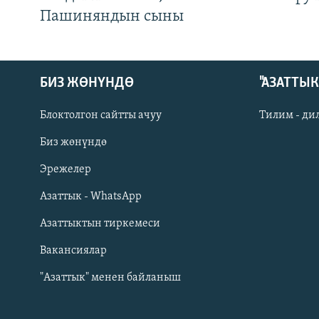
Пашиняндын сыны
БИЗ ЖӨНҮНДӨ
"АЗАТТЫ
Блоктолгон сайтты ачуу
Тилим - ди
Биз жөнүндө
Русский
Эрежелер
Азаттык - WhatsApp
ОНЛАЙН ШЕРИНЕ
Азаттыктын тиркемеси
Вакансиялар
"Азаттык" менен байланыш
ЭЕ/АРнун бардык сайттары