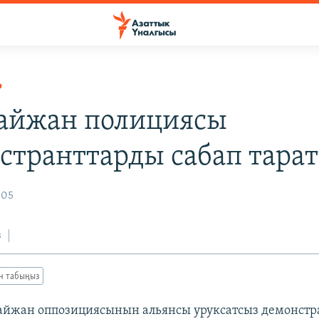
Р
айжан полициясы
странттарды сабап тара
005
з
ан табыңыз
айжан оппозициясынын альянсы уруксатсыз демонстра