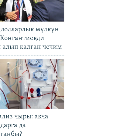
н долларлык мүлкүн
. Конгантиевди
н алып калган чечим
ализ чыры: акча
дарга да
лганбы?