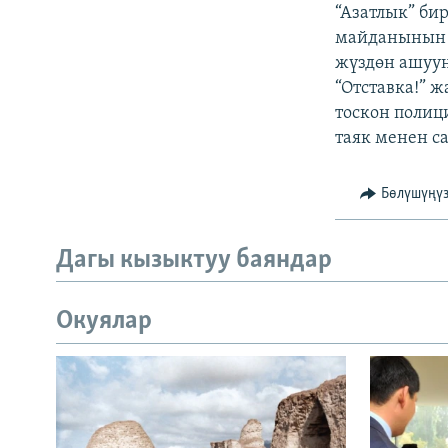
ЭЖЕ-СИҢДИЛЕР
“Азатлык” би
майданынын 
АЗАТТЫК+
жүздөн ашуу
ЫҢГАЙСЫЗ СУРООЛОР
“Отставка!” 
тоскон полиц
таяк менен са
Бөлүшүңү
Дагы кызыктуу баяндар
Окуялар