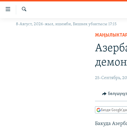
Линктер
Мазмунга
өтүңүз
Издөө
8-Август, 2026-жыл, ишемби, Бишкек убактысы 17:15
ЖАҢЫЛЫКТАР
Навигацияга
өтүңүз
ЖАҢЫЛЫКТА
КЫРГЫЗСТАН
Издөөгө
Азерб
ДҮЙНӨ
КЫРГЫЗСТАН
салыңыз
УКРАИНА
САЯСАТ
ДҮЙНӨ
демон
АТАЙЫН ИЛИКТӨӨ
ЭКОНОМИКА
БОРБОР АЗИЯ
ТВ ПРОГРАММАЛАР
МАДАНИЯТ
25-Сентябрь, 2
ПОДКАСТ
БҮГҮН АЗАТТЫКТА
Бөлүшүңү
ӨЗГӨЧӨ ПИКИР
ЭКСПЕРТТЕР ТАЛДАЙТ
БИЗ ЖАНА ДҮЙНӨ
Бизди Google'д
ДАНИСТЕ
Бакуда Азерб