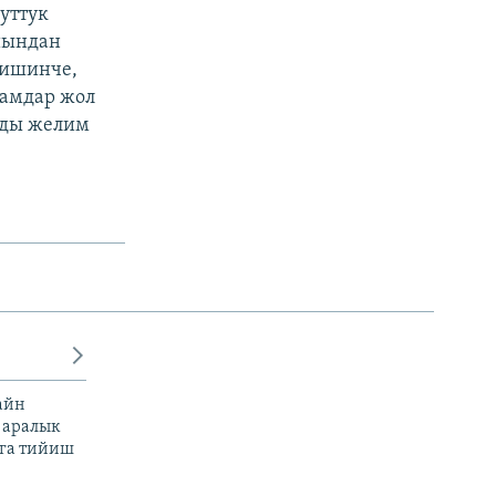
уттук
йындан
ришинче,
дамдар жол
рды желим
айн
 аралык
га тийиш