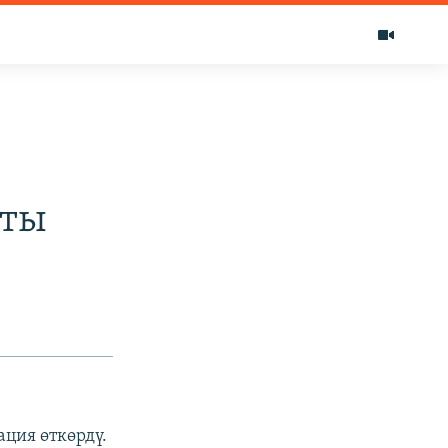
тты
ция өткөрдү.