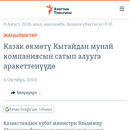
Линктер
Мазмунга
өтүңүз
9-Август, 2026-жыл, жекшемби, Бишкек убактысы 19:33
Навигацияга
ЖАҢЫЛЫКТАР
өтүңүз
ЖАҢЫЛЫКТАР
КЫРГЫЗСТАН
Издөөгө
Казак өкмөтү Кытайдан мунай
салыңыз
ДҮЙНӨ
КЫРГЫЗСТАН
компаниясын сатып алууга
УКРАИНА
САЯСАТ
ДҮЙНӨ
аракеттенүүдө
АТАЙЫН ИЛИКТӨӨ
ЭКОНОМИКА
БОРБОР АЗИЯ
4-Октябрь, 2005
ТВ ПРОГРАММАЛАР
МАДАНИЯТ
Бөлүшүңүз
ПОДКАСТ
БҮГҮН АЗАТТЫКТА
ӨЗГӨЧӨ ПИКИР
ЭКСПЕРТТЕР ТАЛДАЙТ
Бизди Google'дан табыңыз
БИЗ ЖАНА ДҮЙНӨ
Русский
Казакстандын кубат министри Владимир
ДАНИСТЕ