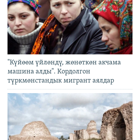
"Күйөөм үйлөндү, жөнөткөн акчама
машина алды". Кордолгон
түркмөнстандык мигрант аялдар