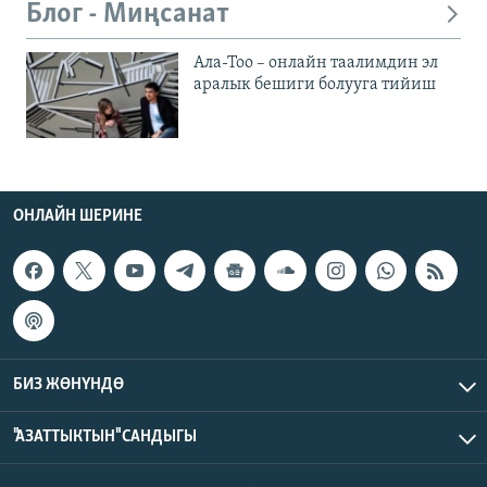
Блог - Миңсанат
Ала-Тоо – онлайн таалимдин эл
аралык бешиги болууга тийиш
ОНЛАЙН ШЕРИНЕ
БИЗ ЖӨНҮНДӨ
"АЗАТТЫКТЫН" САНДЫГЫ