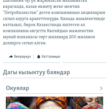
Школьник бүгүн жарыялаган маалыматка
ОНЛАЙН ШЕРИНЕ
ЭЖЕ-СИҢДИЛЕР
караганда, казак өкмөтү жеке менчик
"ПетроКазакстан" деген компаниянын акцияларын
АЗАТТЫК+
сатып алууга аракеттенүүдө. Канада мамлекетинде
ЫҢГАЙСЫЗ СУРООЛОР
катталып, бирок Казакстанда иштеген ал
компанияны августта Кытайдын мамлекетик
мунай ишканасы төрт миллиард 200 миллион
ЭЕ/АРнун бардык сайттары
долларга сатып алган.
Бөлүшүңүз
Катталыңыз
Дагы кызыктуу баяндар
Окуялар