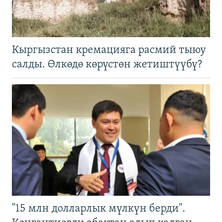
Кыргызстан кремацияга расмий тыюу
салды. Өлкөдө көрүстөн жетиштүүбү?
"15 млн долларлык мүлкүн берди".