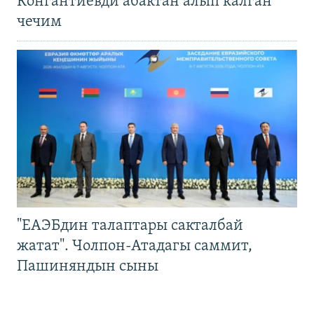
Конгантиевди абактан алып калган
чечим
"ЕАЭБдин талаптары сакталбай
жатат". Чолпон-Атадагы саммит,
Пашиняндын сыны