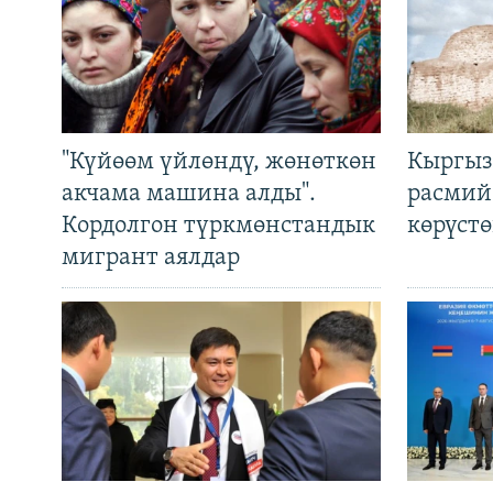
"Күйөөм үйлөндү, жөнөткөн
Кыргыз
акчама машина алды".
расмий
Кордолгон түркмөнстандык
көрүст
мигрант аялдар