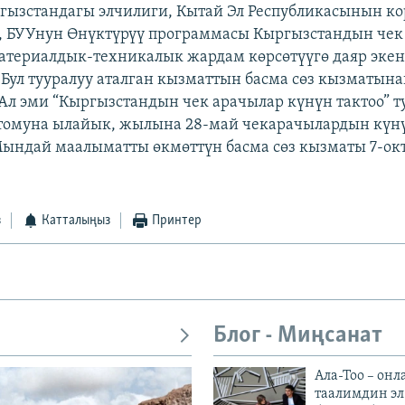
ызстандагы элчилиги, Кытай Эл Республикасынын ко
 БУУнун Өнүктүрүү программасы Кыргызстандын чек
атериалдык-техникалык жардам көрсөтүүгө даяр эке
Бул тууралуу аталган кызматтын басма сөз кызматына
Ал эми “Кыргызстандын чек арачылар күнүн тактоо” т
томуна ылайык, жылына 28-май чекарачылардын күн
Мындай маалыматты өкмөттүн басма сөз кызматы 7-ок
з
Катталыңыз
Принтер
Блог - Миңсанат
Ала-Тоо – онл
таалимдин эл