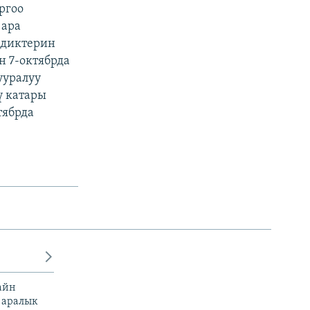
ргоо
 ара
ндиктерин
н 7-октябрда
ууралуу
ү катары
тябрда
айн
 аралык