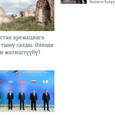
бешиги болуу
стан кремацияга
 тыюу салды. Өлкөдө
өн жетиштүүбү?