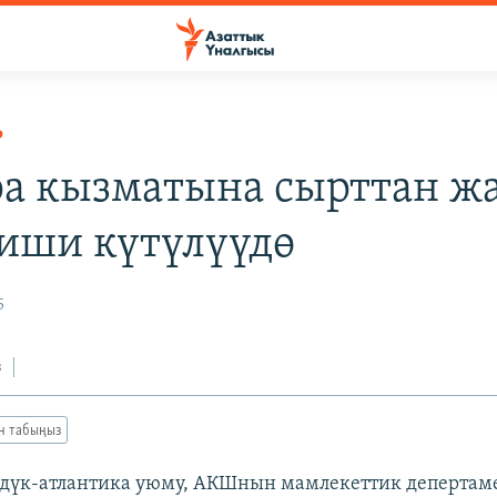
Р
ра кызматына сырттан ж
иши күтүлүүдө
5
з
ан табыңыз
дүк-атлантика уюму, АКШнын мамлекеттик депертам