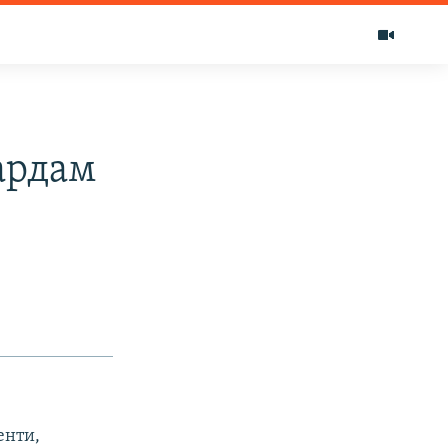
ардам
енти,