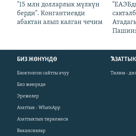
"15 млн долларлык мүлкүн
"ЕАЭБд
берди". Конгантиевди
сакталб
абактан алып калган чечим
Атадаг
Пашин
БИЗ ЖӨНҮНДӨ
"АЗАТТЫ
Блоктолгон сайтты ачуу
Тилим - ди
Биз жөнүндө
Русский
Эрежелер
Азаттык - WhatsApp
ОНЛАЙН ШЕРИНЕ
Азаттыктын тиркемеси
Вакансиялар