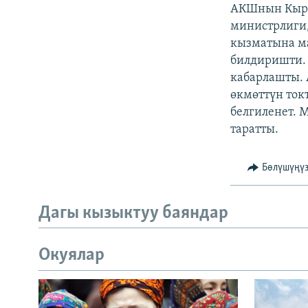
ЭЖЕ-СИҢДИЛЕР
АКШнын Кырг
министрлиги,
АЗАТТЫК+
кызматына м
ЫҢГАЙСЫЗ СУРООЛОР
билдиришти. 
кабарлашты. 
өкмөттүн ток
белгиленет. 
таратты.
Бөлүшүңү
Дагы кызыктуу баяндар
Окуялар