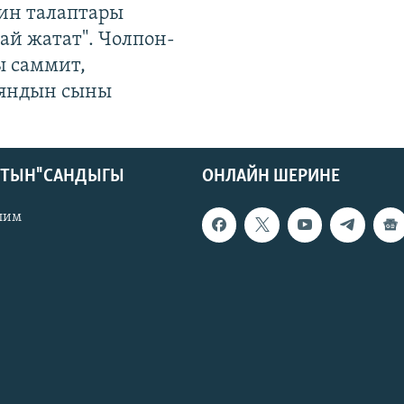
ин талаптары
ай жатат". Чолпон-
ы саммит,
яндын сыны
КТЫН" САНДЫГЫ
ОНЛАЙН ШЕРИНЕ
лим