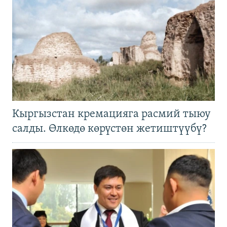
Кыргызстан кремацияга расмий тыюу
салды. Өлкөдө көрүстөн жетиштүүбү?