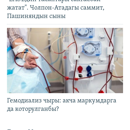
жатат". Чолпон-Атадагы саммит,
Пашиняндын сыны
Гемодиализ чыры: акча маркумдарга
да которулганбы?