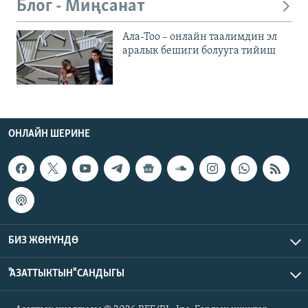
Блог - Миңсанат
Ала-Тоо – онлайн таалимдин эл
аралык бешиги болууга тийиш
ОНЛАЙН ШЕРИНЕ
БИЗ ЖӨНҮНДӨ
"АЗАТТЫКТЫН" САНДЫГЫ