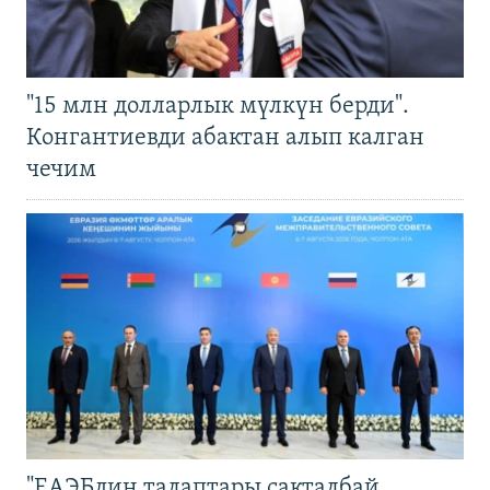
"15 млн долларлык мүлкүн берди".
Конгантиевди абактан алып калган
чечим
"ЕАЭБдин талаптары сакталбай