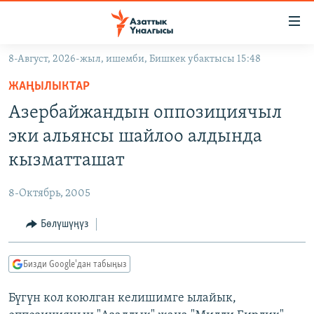
Линктер
Мазмунга
өтүңүз
8-Август, 2026-жыл, ишемби, Бишкек убактысы 15:48
Навигацияга
ЖАҢЫЛЫКТАР
өтүңүз
ЖАҢЫЛЫКТАР
КЫРГЫЗСТАН
Издөөгө
Азербайжандын оппозициячыл
салыңыз
ДҮЙНӨ
КЫРГЫЗСТАН
эки альянсы шайлоо алдында
УКРАИНА
САЯСАТ
ДҮЙНӨ
кызматташат
АТАЙЫН ИЛИКТӨӨ
ЭКОНОМИКА
БОРБОР АЗИЯ
8-Октябрь, 2005
ТВ ПРОГРАММАЛАР
МАДАНИЯТ
Бөлүшүңүз
ПОДКАСТ
БҮГҮН АЗАТТЫКТА
ӨЗГӨЧӨ ПИКИР
ЭКСПЕРТТЕР ТАЛДАЙТ
Бизди Google'дан табыңыз
БИЗ ЖАНА ДҮЙНӨ
Русский
Бүгүн кол коюлган келишимге ылайык,
ДАНИСТЕ