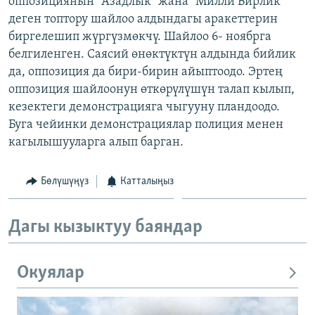
оппозициянын "Азадлык" жана "Милли Бирлик"
ОНЛАЙН ШЕРИНЕ
ЭЖЕ-СИҢДИЛЕР
деген топтору шайлоо алдындагы аракеттерин
биргелешип жүргүзмөкчү. Шайлоо 6- ноябрга
АЗАТТЫК+
белгиленген. Саясий өнөктүктүн алдында бийлик
ЫҢГАЙСЫЗ СУРООЛОР
да, оппозиция да бири-бирин айыптоодо. Эртең
оппозиция шайлоонун өткөрүлүшүн талап кылып,
кезектеги демонстрацияга чыгууну пландоодо.
ЭЕ/АРнун бардык сайттары
Буга чейинки демонстрациялар полиция менен
кагылышууларга алып барган.
Бөлүшүңүз
Катталыңыз
Дагы кызыктуу баяндар
Окуялар