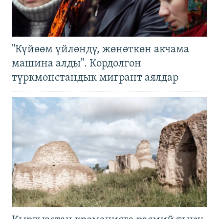
"Күйөөм үйлөндү, жөнөткөн акчама
машина алды". Кордолгон
түркмөнстандык мигрант аялдар