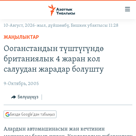
Линктер
Мазмунга
өтүңүз
10-Август, 2026-жыл, дүйшөмбү, Бишкек убактысы 11:28
Навигацияга
ЖАҢЫЛЫКТАР
өтүңүз
ЖАҢЫЛЫКТАР
КЫРГЫЗСТАН
Издөөгө
Ооганстандын түштүгүндө
салыңыз
ДҮЙНӨ
КЫРГЫЗСТАН
британиялык 4 жаран кол
УКРАИНА
САЯСАТ
ДҮЙНӨ
салуудан жарадар болушту
АТАЙЫН ИЛИКТӨӨ
ЭКОНОМИКА
БОРБОР АЗИЯ
9-Октябрь, 2005
ТВ ПРОГРАММАЛАР
МАДАНИЯТ
Бөлүшүңүз
ПОДКАСТ
БҮГҮН АЗАТТЫКТА
ӨЗГӨЧӨ ПИКИР
ЭКСПЕРТТЕР ТАЛДАЙТ
Бизди Google'дан табыңыз
БИЗ ЖАНА ДҮЙНӨ
Русский
Алардын автомашинасын жан кечтинин
ДАНИСТЕ