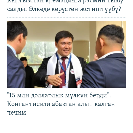
Кыргызстан кремацияга расмий тыюу
салды. Өлкөдө көрүстөн жетиштүүбү?
"15 млн долларлык мүлкүн берди".
Конгантиевди абактан алып калган
чечим