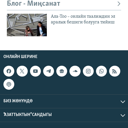
Блог - Миңсанат
Ала-Тоо – онлайн таалимдин эл
аралык бешиги болууга тийиш
ОНЛАЙН ШЕРИНЕ
БИЗ ЖӨНҮНДӨ
"АЗАТТЫКТЫН" САНДЫГЫ