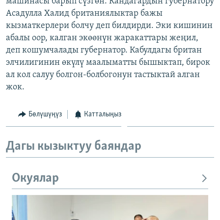
машинасы барып сүзгөн. Кандагардын губернатору
ОНЛАЙН ШЕРИНЕ
ЭЖЕ-СИҢДИЛЕР
Асадулла Халид британиялыктар бажы
кызматкерлери болчу деп билдирди. Эки кишинин
АЗАТТЫК+
абалы оор, калган экөөнүн жаракаттары жеңил,
ЫҢГАЙСЫЗ СУРООЛОР
деп кошумчалады губернатор. Кабулдагы британ
элчилигинин өкүлү маалыматты бышыктап, бирок
ал кол салуу болгон-болбогонун тастыктай алган
ЭЕ/АРнун бардык сайттары
жок.
Бөлүшүңүз
Катталыңыз
Дагы кызыктуу баяндар
Окуялар