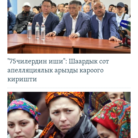
"75чилердин иши": Шаардык сот
апелляциялык арызды кароого
киришти