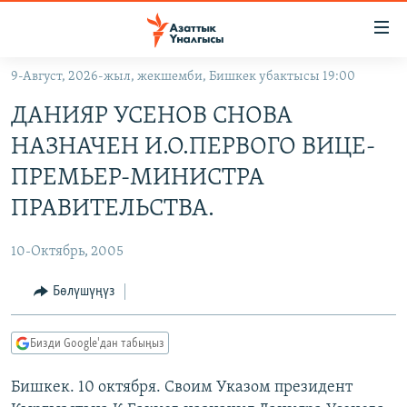
Линктер
Мазмунга
өтүңүз
9-Август, 2026-жыл, жекшемби, Бишкек убактысы 19:00
Навигацияга
ЖАҢЫЛЫКТАР
өтүңүз
ДАНИЯР УСЕНОВ СНОВА
КЫРГЫЗСТАН
Издөөгө
НАЗНАЧЕН И.О.ПЕРВОГО ВИЦЕ-
салыңыз
ДҮЙНӨ
КЫРГЫЗСТАН
ПРЕМЬЕР-МИНИСТРА
УКРАИНА
САЯСАТ
ДҮЙНӨ
ПРАВИТЕЛЬСТВА.
АТАЙЫН ИЛИКТӨӨ
ЭКОНОМИКА
БОРБОР АЗИЯ
10-Октябрь, 2005
ТВ ПРОГРАММАЛАР
МАДАНИЯТ
Бөлүшүңүз
ПОДКАСТ
БҮГҮН АЗАТТЫКТА
ӨЗГӨЧӨ ПИКИР
ЭКСПЕРТТЕР ТАЛДАЙТ
Бизди Google'дан табыңыз
БИЗ ЖАНА ДҮЙНӨ
Русский
Бишкек. 10 октября. Своим Указом президент
ДАНИСТЕ