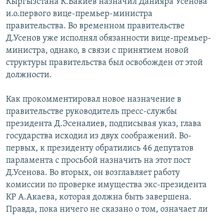
Кыргызстана К.Бакиев назначил Данияра Усенова
ОНЛАЙН ШЕРИНЕ
ЭЖЕ-СИҢДИЛЕР
и.о.первого вице-премьер-министра
правительства. Во временном правительстве
АЗАТТЫК+
Д.Усенов уже исполнял обязанности вице-премьер-
ЫҢГАЙСЫЗ СУРООЛОР
министра, однако, в связи с принятием новой
структуры правительства был освобожден от этой
ЭЕ/АРнун бардык сайттары
должности.
Как прокомментировал новое назначение в
правительстве руководитель пресс-службы
президента Д.Эсеналиев, подписывая указ, глава
государства исходил из двух соображений. Во-
первых, к президенту обратились 46 депутатов
парламента с просьбой назначить на этот пост
Д.Усенова. Во вторых, он возглавляет работу
комиссии по проверке имущества экс-президента
КР А.Акаева, которая должна быть завершена.
Правда, пока ничего не сказано о том, означает ли