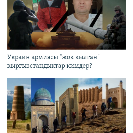
Украин армиясы "жок кылган"
кыргызстандыктар кимдер?