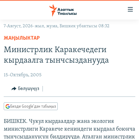
Линктер
Мазмунга
өтүңүз
7-Август, 2026-жыл, жума, Бишкек убактысы 08:32
Навигацияга
ЖАҢЫЛЫКТАР
өтүңүз
ЖАҢЫЛЫКТАР
КЫРГЫЗСТАН
Издөөгө
Министрлик Каракечедеги
салыңыз
ДҮЙНӨ
КЫРГЫЗСТАН
кырдаалга тынчсызданууда
УКРАИНА
САЯСАТ
ДҮЙНӨ
15-Октябрь, 2005
АТАЙЫН ИЛИКТӨӨ
ЭКОНОМИКА
БОРБОР АЗИЯ
ТВ ПРОГРАММАЛАР
Бөлүшүңүз
МАДАНИЯТ
ПОДКАСТ
БҮГҮН АЗАТТЫКТА
Бизди Google'дан табыңыз
ӨЗГӨЧӨ ПИКИР
ЭКСПЕРТТЕР ТАЛДАЙТ
БИШКЕК. Чукул кырдаалдар жана экология
БИЗ ЖАНА ДҮЙНӨ
Русский
министрлиги Каракече кениндеги кырдаал боюнча
ДАНИСТЕ
тынчсыздануусун билдирүүдө. Аталган министрлик