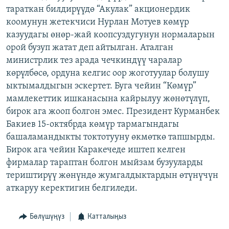
тараткан билдирүүдө “Акулак” акционердик
ОНЛАЙН ШЕРИНЕ
ЭЖЕ-СИҢДИЛЕР
коомунун жетекчиси Нурлан Мотуев көмүр
АЗАТТЫК+
казуудагы өнөр-жай коопсуздугунун нормаларын
ЫҢГАЙСЫЗ СУРООЛОР
орой бузуп жатат деп айтылган. Аталган
министрлик тез арада чечкиндүү чаралар
көрүлбөсө, ордуна келгис оор жоготуулар болушу
ЭЕ/АРнун бардык сайттары
ыктымалдыгын эскертет. Буга чейин “Көмүр”
мамлекеттик ишканасына кайрылуу жөнөтүлүп,
бирок ага жооп болгон эмес. Президент Курманбек
Бакиев 15-октябрда көмүр тармагындагы
башаламандыкты токтотууну өкмөткө тапшырды.
Бирок ага чейин Каракечеде иштеп келген
фирмалар тараптан болгон мыйзам бузууларды
териштирүү жөнүндө жумгалдыктардын өтүнүчүн
аткаруу керектигин белгиледи.
Бөлүшүңүз
Катталыңыз