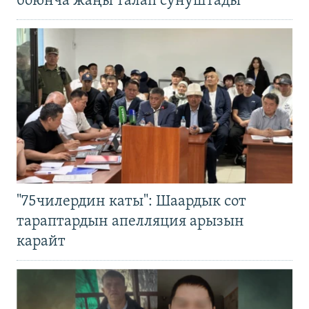
боюнча жаңы талап сунуштады
"75чилердин каты": Шаардык сот
тараптардын апелляция арызын
карайт