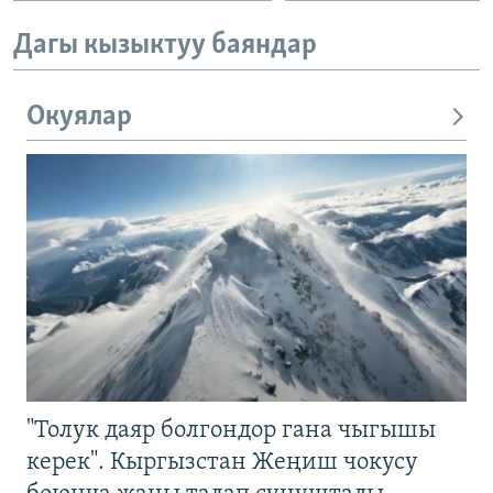
Дагы кызыктуу баяндар
Окуялар
"Толук даяр болгондор гана чыгышы
керек". Кыргызстан Жеңиш чокусу