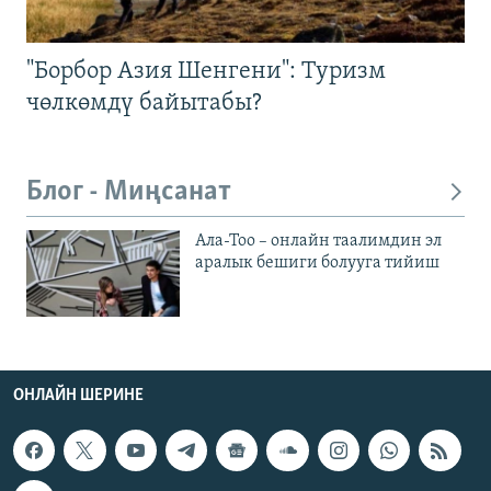
"Борбор Азия Шенгени": Туризм
чөлкөмдү байытабы?
Блог - Миңсанат
Ала-Тоо – онлайн таалимдин эл
аралык бешиги болууга тийиш
ОНЛАЙН ШЕРИНЕ