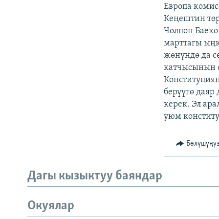
ЭЖЕ-СИҢДИЛЕР
Европа коми
Кеңештин төр
АЗАТТЫК+
Чолпон Баеко
ЫҢГАЙСЫЗ СУРООЛОР
марттагы ың
жөнүндө да с
катчысынын о
Конституциян
берүүгө даяр
керек. Эл ар
уюм конститу
Бөлүшүңү
Дагы кызыктуу баяндар
Окуялар