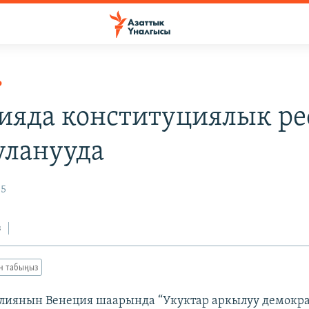
Р
ияда конституциялык р
уланууда
05
з
ан табыңыз
лиянын Венеция шаарында “Укуктар аркылуу демокра