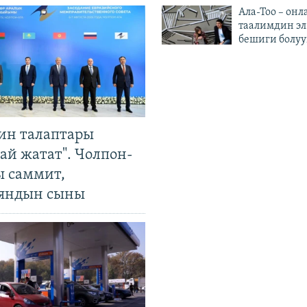
Ала-Тоо – онл
таалимдин эл
бешиги болуу
ин талаптары
ай жатат". Чолпон-
ы саммит,
яндын сыны