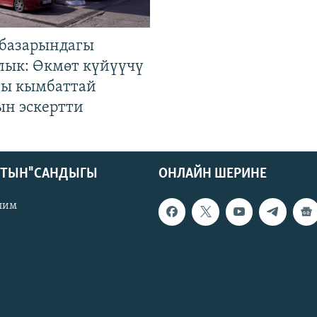
базарындагы
лык: Өкмөт күйүүчү
гы кымбаттай
ын эскертти
КТЫН" САНДЫГЫ
ОНЛАЙН ШЕРИНЕ
лим