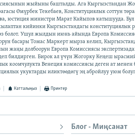
ссиясынын жыйыны башталды. Ага Кыргызстандан Жо
агасы Өмүрбек Текебаев, Конституциялык соттун тө
ва, юстиция министри Марат Кайыпов катышууда. Бу
кылаптан кийинки Кыргызстандагы конституциялык 
өз болот. Ушул жылдын июнь айында Европа Комисси
рун басары Томас Маркерт мырза келип, Кыргызстан
ын жаңы долбоорун Европа Комиссиясы экспертизада
 деп билдирген. Бирок ал үчүн Жогорку Кеңеш ырасм
алык коомчулукта Венеция комиссиясы деген ат менен 
циялык укуктарды иликтөөдөгү эң абройлуу уюм болуп
з
Катталыңыз
Принтер
Блог - Миңсанат