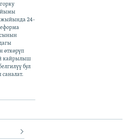
горку
райымы
л жыйында 24-
реформа
ясынын
дагы
н өткөрүп
ий кайрылыш
белгилүү бул
 саналат.