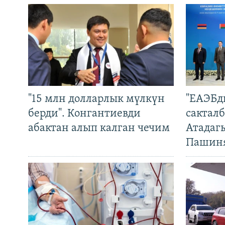
"15 млн долларлык мүлкүн
"ЕАЭБд
берди". Конгантиевди
сакталб
абактан алып калган чечим
Атадаг
Пашин