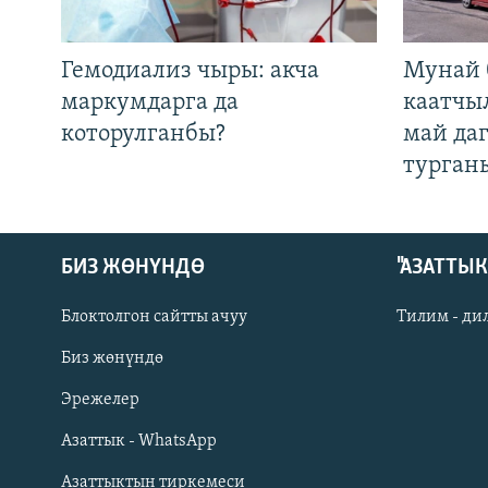
Гемодиализ чыры: акча
Мунай 
маркумдарга да
каатчы
которулганбы?
май да
турган
БИЗ ЖӨНҮНДӨ
"АЗАТТЫ
Блоктолгон сайтты ачуу
Тилим - ди
Биз жөнүндө
Русский
Эрежелер
Азаттык - WhatsApp
ОНЛАЙН ШЕРИНЕ
Азаттыктын тиркемеси