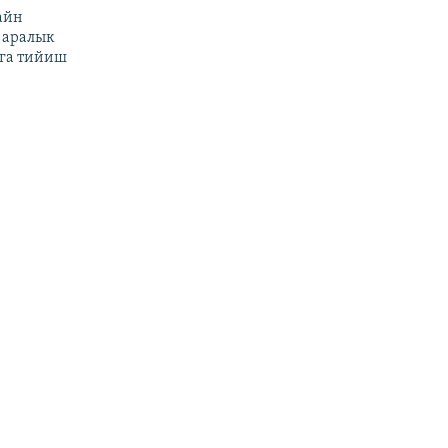
айн
 аралык
га тийиш