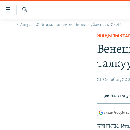
Линктер
Мазмунга
өтүңүз
Издөө
8-Август, 2026-жыл, ишемби, Бишкек убактысы 08:46
ЖАҢЫЛЫКТАР
Навигацияга
өтүңүз
ЖАҢЫЛЫКТА
КЫРГЫЗСТАН
Издөөгө
Венец
ДҮЙНӨ
КЫРГЫЗСТАН
салыңыз
УКРАИНА
САЯСАТ
ДҮЙНӨ
талку
АТАЙЫН ИЛИКТӨӨ
ЭКОНОМИКА
БОРБОР АЗИЯ
ТВ ПРОГРАММАЛАР
МАДАНИЯТ
21-Октябрь, 20
ПОДКАСТ
БҮГҮН АЗАТТЫКТА
Бөлүшүңү
ӨЗГӨЧӨ ПИКИР
ЭКСПЕРТТЕР ТАЛДАЙТ
БИЗ ЖАНА ДҮЙНӨ
Бизди Google'д
ДАНИСТЕ
БИШКЕК. Ита