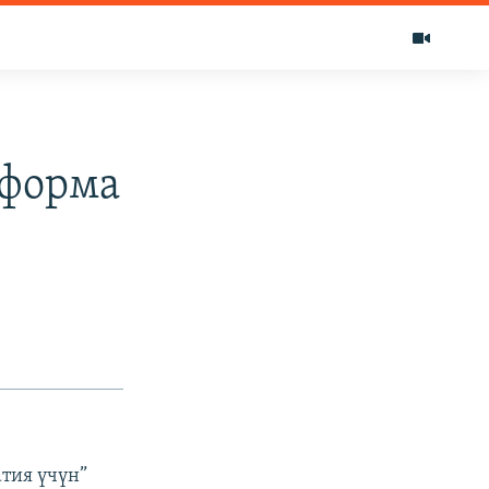
еформа
тия үчүн”