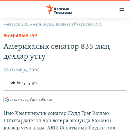
Линктер
Мазмунга
өтүңүз
7-Август, 2026-жыл, жума, Бишкек убактысы 00:15
Навигацияга
ЖАҢЫЛЫКТАР
өтүңүз
ЖАҢЫЛЫКТАР
КЫРГЫЗСТАН
Издөөгө
Америкалык сенатор 835 миң
салыңыз
ДҮЙНӨ
КЫРГЫЗСТАН
доллар утту
УКРАИНА
САЯСАТ
ДҮЙНӨ
22-Октябрь, 2005
АТАЙЫН ИЛИКТӨӨ
ЭКОНОМИКА
БОРБОР АЗИЯ
ТВ ПРОГРАММАЛАР
Бөлүшүңүз
МАДАНИЯТ
ПОДКАСТ
БҮГҮН АЗАТТЫКТА
Бизди Google'дан табыңыз
ӨЗГӨЧӨ ПИКИР
ЭКСПЕРТТЕР ТАЛДАЙТ
Нью Хэмпширлик сенатор Жудд Грэг Кошмо
БИЗ ЖАНА ДҮЙНӨ
Русский
Штаттардагы эң чоң лотеря оюнунда 853 миң
ДАНИСТЕ
доллар утуп алды. АКШ Сенатынын бюджеттик