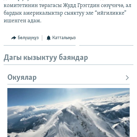
комитетинин төрагасы Жудд Грэггдин сөзүчнчө, ал
ОНЛАЙН ШЕРИНЕ
ЭЖЕ-СИҢДИЛЕР
бардык америкалыктар сыяктуу эле “ийгиликке”
АЗАТТЫК+
ишенген адам.
ЫҢГАЙСЫЗ СУРООЛОР
Бөлүшүңүз
Катталыңыз
ЭЕ/АРнун бардык сайттары
Дагы кызыктуу баяндар
Окуялар