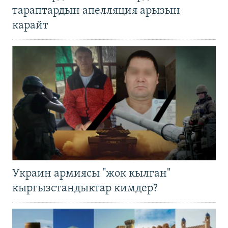
тараптардын апелляция арызын
карайт
Украин армиясы "жок кылган"
кыргызстандыктар кимдер?