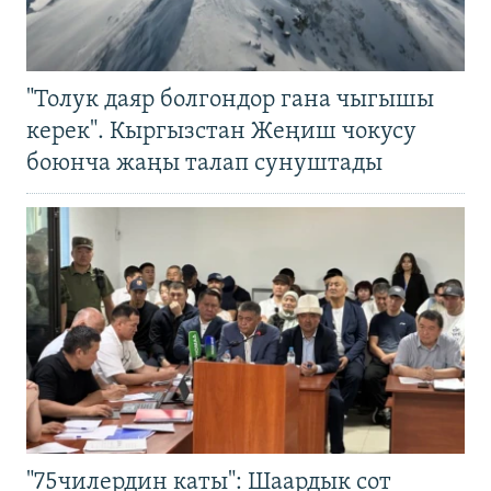
"Толук даяр болгондор гана чыгышы
керек". Кыргызстан Жеңиш чокусу
боюнча жаңы талап сунуштады
"75чилердин каты": Шаардык сот