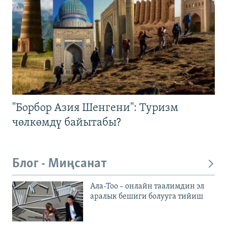
"Борбор Азия Шенгени": Туризм
чөлкөмдү байытабы?
Блог - Миңсанат
Ала-Тоо – онлайн таалимдин эл
аралык бешиги болууга тийиш