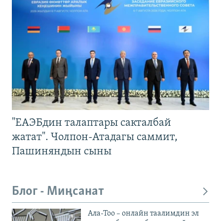
"ЕАЭБдин талаптары сакталбай
жатат". Чолпон-Атадагы саммит,
Пашиняндын сыны
Блог - Миңсанат
Ала-Тоо – онлайн таалимдин эл