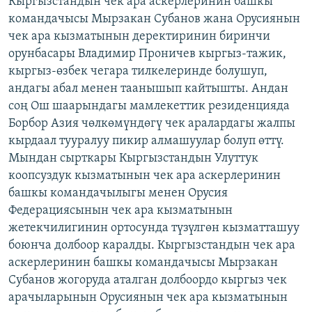
Кыргызстандын чек ара аскерлеринин башкы
ОНЛАЙН ШЕРИНЕ
ЭЖЕ-СИҢДИЛЕР
командачысы Мырзакан Субанов жана Орусиянын
чек ара кызматынын деректиринин биринчи
АЗАТТЫК+
орунбасары Владимир Проничев кыргыз-тажик,
ЫҢГАЙСЫЗ СУРООЛОР
кыргыз-өзбек чегара тилкелеринде болушуп,
андагы абал менен таанышып кайтышты. Андан
соң Ош шаарындагы мамлекеттик резиденцияда
ЭЕ/АРнун бардык сайттары
Борбор Азия чөлкөмүндөгү чек аралардагы жалпы
кырдаал тууралуу пикир алмашуулар болуп өттү.
Мындан сырткары Кыргызстандын Улуттук
коопсуздук кызматынын чек ара аскерлеринин
башкы командачылыгы менен Орусия
Федерациясынын чек ара кызматынын
жетекчилигинин ортосунда түзүлгөн кызматташуу
боюнча долбоор каралды. Кыргызстандын чек ара
аскерлеринин башкы командачысы Мырзакан
Субанов жогоруда аталган долбоордо кыргыз чек
арачыларынын Орусиянын чек ара кызматынын