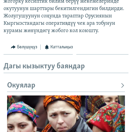
жогорку кесиптик билим берүү мекемелеринде
окутуунун шарттары бекитилгендигин билдирди.
Жолугушуунун соңунда тараптар Орусиянын
Кыргызстандагы оперативдүү чек ара тобунун
курамы жөнүндөгү жобого кол коюшту.
Бөлүшүңүз
Катталыңыз
Дагы кызыктуу баяндар
Окуялар