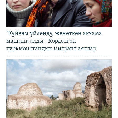
"Күйөөм үйлөндү, жөнөткөн акчама
машина алды". Кордолгон
түркмөнстандык мигрант аялдар