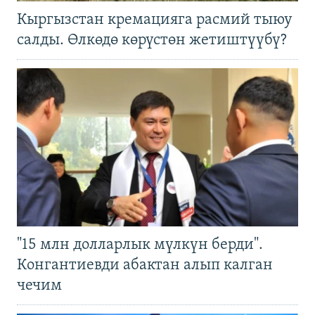
Кыргызстан кремацияга расмий тыюу
салды. Өлкөдө көрүстөн жетиштүүбү?
"15 млн долларлык мүлкүн берди".
Конгантиевди абактан алып калган
чечим