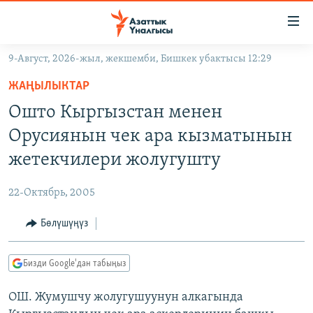
Линктер
Мазмунга
өтүңүз
9-Август, 2026-жыл, жекшемби, Бишкек убактысы 12:29
Навигацияга
ЖАҢЫЛЫКТАР
өтүңүз
ЖАҢЫЛЫКТАР
КЫРГЫЗСТАН
Издөөгө
Ошто Кыргызстан менен
салыңыз
ДҮЙНӨ
КЫРГЫЗСТАН
Орусиянын чек ара кызматынын
УКРАИНА
САЯСАТ
ДҮЙНӨ
жетекчилери жолугушту
АТАЙЫН ИЛИКТӨӨ
ЭКОНОМИКА
БОРБОР АЗИЯ
22-Октябрь, 2005
ТВ ПРОГРАММАЛАР
МАДАНИЯТ
Бөлүшүңүз
ПОДКАСТ
БҮГҮН АЗАТТЫКТА
ӨЗГӨЧӨ ПИКИР
ЭКСПЕРТТЕР ТАЛДАЙТ
Бизди Google'дан табыңыз
БИЗ ЖАНА ДҮЙНӨ
Русский
ОШ. Жумушчу жолугушуунун алкагында
ДАНИСТЕ