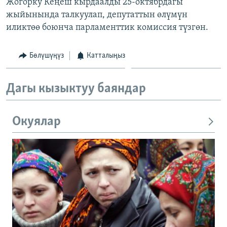
Жогорку Кеңеш кырдаалды 25-октябрдагы
жыйынында талкуулап, депутаттын өлүмүн
иликтөө боюнча парламенттик комиссия түзгөн.
Бөлүшүңүз
Катталыңыз
Дагы кызыктуу баяндар
Окуялар