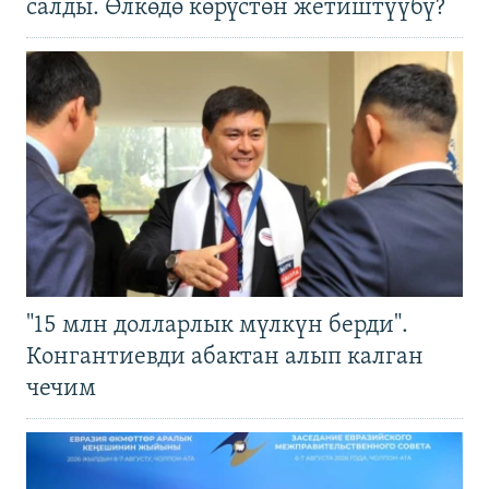
салды. Өлкөдө көрүстөн жетиштүүбү?
"15 млн долларлык мүлкүн берди".
Конгантиевди абактан алып калган
чечим