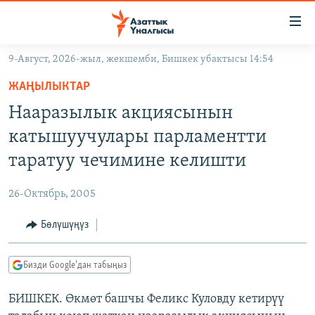
Линктер
Мазмунга
өтүңүз
9-Август, 2026-жыл, жекшемби, Бишкек убактысы 14:54
Навигацияга
ЖАҢЫЛЫКТАР
өтүңүз
ЖАҢЫЛЫКТАР
КЫРГЫЗСТАН
Издөөгө
Нааразылык акциясынын
салыңыз
ДҮЙНӨ
КЫРГЫЗСТАН
катышуучулары парламентти
УКРАИНА
САЯСАТ
ДҮЙНӨ
таратуу чечимине келишти
АТАЙЫН ИЛИКТӨӨ
ЭКОНОМИКА
БОРБОР АЗИЯ
26-Октябрь, 2005
ТВ ПРОГРАММАЛАР
МАДАНИЯТ
Бөлүшүңүз
ПОДКАСТ
БҮГҮН АЗАТТЫКТА
ӨЗГӨЧӨ ПИКИР
ЭКСПЕРТТЕР ТАЛДАЙТ
Бизди Google'дан табыңыз
БИЗ ЖАНА ДҮЙНӨ
Русский
БИШКЕК. Өкмөт башчы Феликс Куловду кетирүү
ДАНИСТЕ