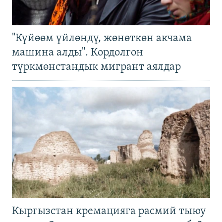
"Күйөөм үйлөндү, жөнөткөн акчама
машина алды". Кордолгон
түркмөнстандык мигрант аялдар
Кыргызстан кремацияга расмий тыюу