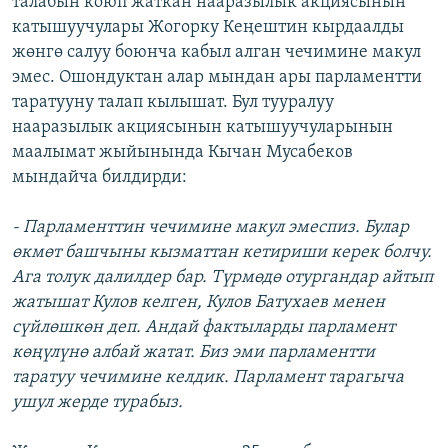
талабын коюп жаткан нааразылык акциясынын
ОНЛАЙН ШЕРИНЕ
ЭЖЕ-СИҢДИЛЕР
катышуучулары Жогорку Кеңештин кырдаалды
жөнгө салуу боюнча кабыл алган чечимине макул
АЗАТТЫК+
эмес. Ошондуктан алар мындан ары парламентти
ЫҢГАЙСЫЗ СУРООЛОР
таратууну талап кылышат. Бул тууралуу
нааразылык акциясынын катышуучуларынын
маалымат жыйынында Кычан Мусабеков
ЭЕ/АРнун бардык сайттары
мындайча билдирди:
- Парламенттин чечимине макул эмеспиз. Булар
өкмөт башчыны кызматтан кетириши керек болчу.
Ага толук далилдер бар. Түрмөдө отургандар айтып
жатышат Кулов келген, Кулов Батухаев менен
сүйлөшкөн деп. Андай фактыларды парламент
көңүлүнө албай жатат. Биз эми парламентти
таратуу чечимине келдик. Парламент тарагыча
ушул жерде турабыз.