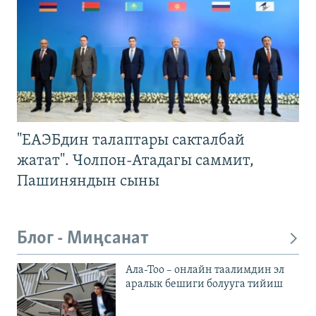
"ЕАЭБдин талаптары сакталбай
жатат". Чолпон-Атадагы саммит,
Пашиняндын сыны
Блог - Миңсанат
Ала-Тоо – онлайн таалимдин эл
аралык бешиги болууга тийиш