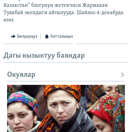
Казакстан” блогунун жетекчиси Жармахан
ОНЛАЙН ШЕРИНЕ
ЭЖЕ-СИҢДИЛЕР
Туякбай экендиги айтылууда. Шайлоо 4-декабрда
АЗАТТЫК+
өтөт.
ЫҢГАЙСЫЗ СУРООЛОР
Бөлүшүңүз
Катталыңыз
ЭЕ/АРнун бардык сайттары
Дагы кызыктуу баяндар
Окуялар