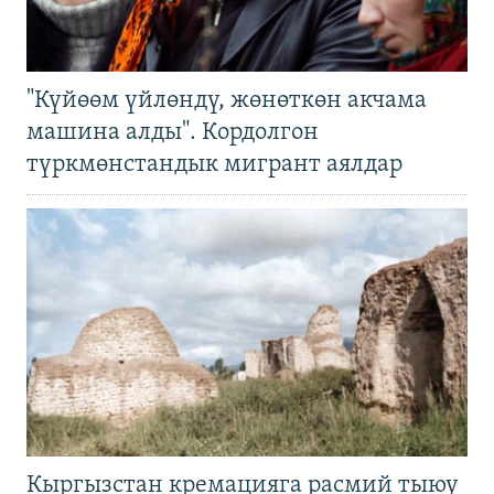
"Күйөөм үйлөндү, жөнөткөн акчама
машина алды". Кордолгон
түркмөнстандык мигрант аялдар
Кыргызстан кремацияга расмий тыюу