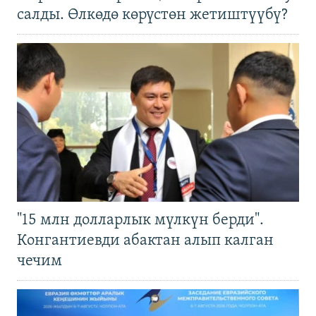
салды. Өлкөдө көрүстөн жетиштүүбү?
"15 млн долларлык мүлкүн берди".
Конгантиевди абактан алып калган
чечим