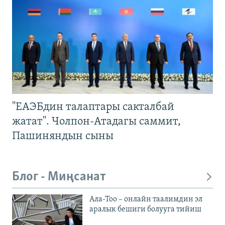
"ЕАЭБдин талаптары сакталбай
жатат". Чолпон-Атадагы саммит,
Пашиняндын сыны
Блог - Миңсанат
Ала-Тоо – онлайн таалимдин эл
аралык бешиги болууга тийиш