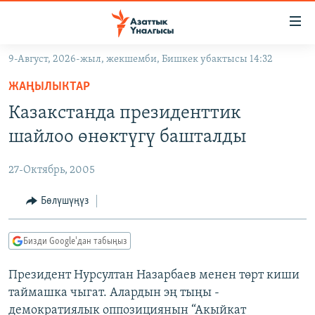
Линктер
Мазмунга
өтүңүз
9-Август, 2026-жыл, жекшемби, Бишкек убактысы 14:32
Навигацияга
ЖАҢЫЛЫКТАР
өтүңүз
ЖАҢЫЛЫКТАР
КЫРГЫЗСТАН
Издөөгө
Казакстанда президенттик
салыңыз
ДҮЙНӨ
КЫРГЫЗСТАН
шайлоо өнөктүгү башталды
УКРАИНА
САЯСАТ
ДҮЙНӨ
27-Октябрь, 2005
АТАЙЫН ИЛИКТӨӨ
ЭКОНОМИКА
БОРБОР АЗИЯ
ТВ ПРОГРАММАЛАР
Бөлүшүңүз
МАДАНИЯТ
ПОДКАСТ
БҮГҮН АЗАТТЫКТА
Бизди Google'дан табыңыз
ӨЗГӨЧӨ ПИКИР
ЭКСПЕРТТЕР ТАЛДАЙТ
Президент Нурсултан Назарбаев менен төрт киши
БИЗ ЖАНА ДҮЙНӨ
Русский
таймашка чыгат. Алардын эң тыңы -
ДАНИСТЕ
демократиялык оппозициянын “Акыйкат