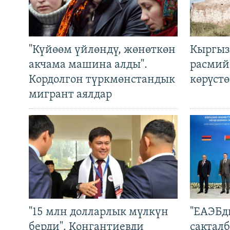
"Күйөөм үйлөндү, жөнөткөн
Кыргыз
акчама машина алды".
расмий
Кордолгон түркмөнстандык
көрүст
мигрант аялдар
"15 млн долларлык мүлкүн
"ЕАЭБд
берди". Конгантиевди
сакталб