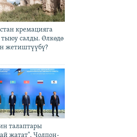
стан кремацияга
 тыюу салды. Өлкөдө
өн жетиштүүбү?
ин талаптары
ай жатат". Чолпон-