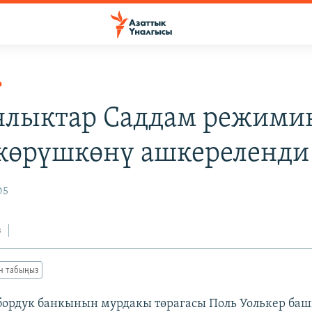
Р
ялыктар Саддам режими
көрүшкөнү ашкереленди
05
з
ан табыңыз
ордук банкынын мурдакы төрагасы Поль Уолькер баш