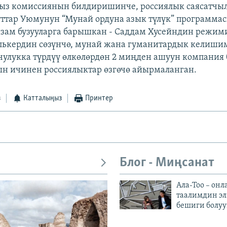
сыз комиссиянын билдиришинче, россиялык саясатчы
ттар Уюмунун “Мунай ордуна азык түлүк” программа
зам бузууларга барышкан - Саддам Хусейндин режим
лькердин сөзүнчө, мунай жана гуманитардык келиши
чулукка түрдүү өлкөлөрдөн 2 миңден ашуун компания
ын ичинен россиялыктар өзгөчө айырмаланган.
з
Катталыңыз
Принтер
Блог - Миңсанат
Ала-Тоо – онл
таалимдин эл
бешиги болуу