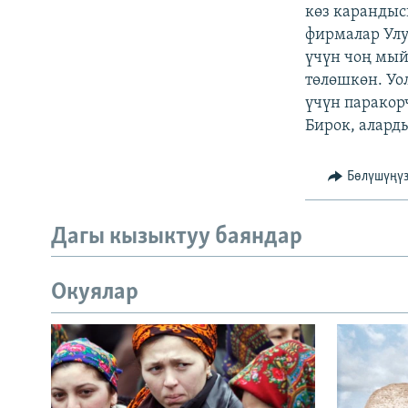
ЭЖЕ-СИҢДИЛЕР
көз каранды
фирмалар Улу
АЗАТТЫК+
үчүн чоң мый
ЫҢГАЙСЫЗ СУРООЛОР
төлөшкөн. Уо
үчүн паракор
Бирок, алард
Бөлүшүңү
Дагы кызыктуу баяндар
Окуялар