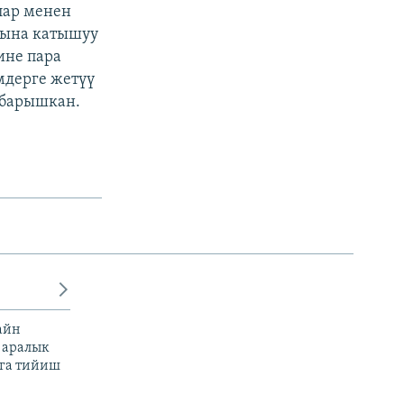
лар менен
сына катышуу
ине пара
мдерге жетүү
 барышкан.
айн
 аралык
га тийиш