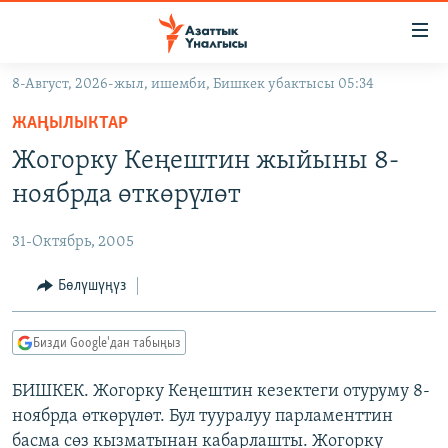
Линктер
Мазмунга
өтүңүз
8-Август, 2026-жыл, ишемби, Бишкек убактысы 05:34
Навигацияга
ЖАҢЫЛЫКТАР
өтүңүз
ЖАҢЫЛЫКТАР
КЫРГЫЗСТАН
Издөөгө
Жогорку Кеңештин жыйыны 8-
салыңыз
ДҮЙНӨ
КЫРГЫЗСТАН
ноябрда өткөрүлөт
УКРАИНА
САЯСАТ
ДҮЙНӨ
31-Октябрь, 2005
АТАЙЫН ИЛИКТӨӨ
ЭКОНОМИКА
БОРБОР АЗИЯ
ТВ ПРОГРАММАЛАР
Бөлүшүңүз
МАДАНИЯТ
ПОДКАСТ
БҮГҮН АЗАТТЫКТА
Бизди Google'дан табыңыз
ӨЗГӨЧӨ ПИКИР
ЭКСПЕРТТЕР ТАЛДАЙТ
БИШКЕК. Жогорку Кеңештин кезектеги отуруму 8-
БИЗ ЖАНА ДҮЙНӨ
Русский
ноябрда өткөрүлөт. Бул тууралуу парламенттин
ДАНИСТЕ
басма сөз кызматынан кабарлашты. Жогорку