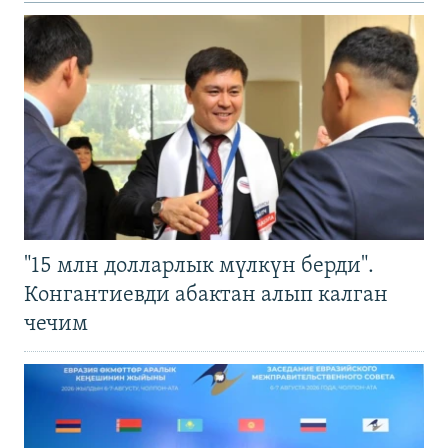
"15 млн долларлык мүлкүн берди".
Конгантиевди абактан алып калган
чечим