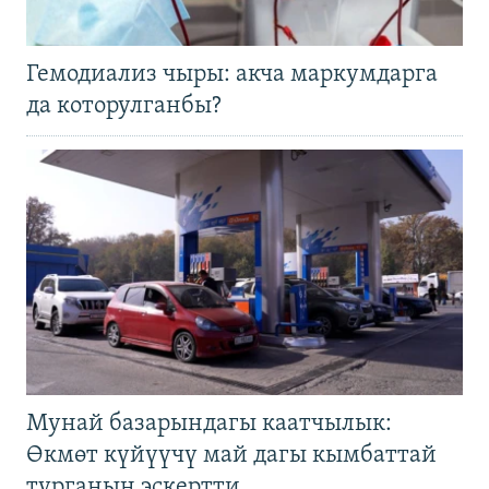
Гемодиализ чыры: акча маркумдарга
да которулганбы?
Мунай базарындагы каатчылык:
Өкмөт күйүүчү май дагы кымбаттай
турганын эскертти