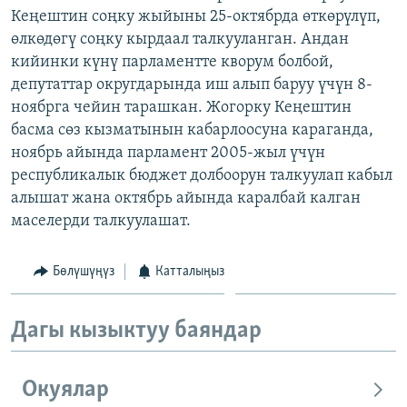
Кеңештин соңку жыйыны 25-октябрда өткөрүлүп,
ОНЛАЙН ШЕРИНЕ
ЭЖЕ-СИҢДИЛЕР
өлкөдөгү соңку кырдаал талкууланган. Андан
АЗАТТЫК+
кийинки күнү парламентте кворум болбой,
ЫҢГАЙСЫЗ СУРООЛОР
депутаттар округдарында иш алып баруу үчүн 8-
ноябрга чейин тарашкан. Жогорку Кеңештин
басма сөз кызматынын кабарлоосуна караганда,
ЭЕ/АРнун бардык сайттары
ноябрь айында парламент 2005-жыл үчүн
республикалык бюджет долбоорун талкуулап кабыл
алышат жана октябрь айында каралбай калган
маселерди талкуулашат.
Бөлүшүңүз
Катталыңыз
Дагы кызыктуу баяндар
Окуялар