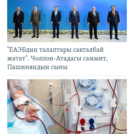
"ЕАЭБдин талаптары сакталбай
жатат". Чолпон-Атадагы саммит,
Пашиняндын сыны