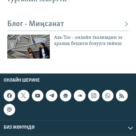
Блог - Миңсанат
Ала-Тоо – онлайн таалимдин эл
аралык бешиги болууга тийиш
ОНЛАЙН ШЕРИНЕ
БИЗ ЖӨНҮНДӨ