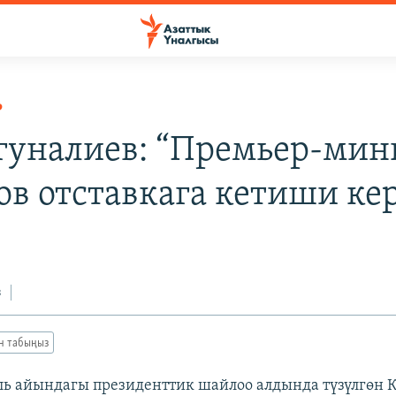
Р
ргуналиев: “Премьер-мин
лов отставкага кетиши ке
з
ан табыңыз
ь айындагы президенттик шайлоо алдында түзүлгөн 