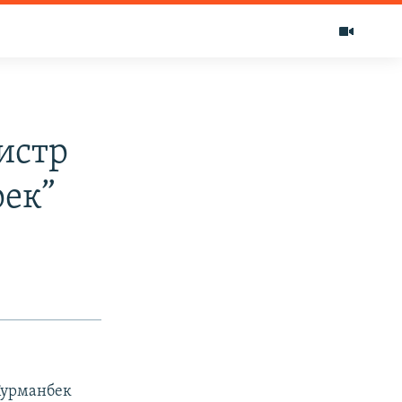
истр
рек”
Курманбек