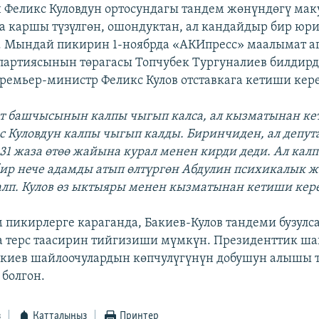
 Феликс Куловдун ортосундагы тандем жөнүндөгү ма
а каршы түзүлгөн, ошондуктан, ал кандайдыр бир юр
с. Мындай пикирин 1-ноябрда «АКИпресс» маалымат а
артиясынын төрагасы Топчубек Тургуналиев билдир
ремьер-министр Феликс Кулов отставкага кетиши кере
өт башчысынын калпы чыгып калса, ал кызматынан ке
с Куловдун калпы чыгып калды. Биринчиден, ал депу
31 жаза өтөө жайына курал менен кирди деди. Ал калп
ир нече адамды атып өлтүргөн Абдулин психикалык ж
калп. Кулов өз ыктыяры менен кызматынан кетиши кер
 пикирлерге караганда, Бакиев-Кулов тандеми бузулса,
а терс таасирин тийгизиши мүмкүн. Президенттик ша
акиев шайлоочулардын көпчулүгүнүн добушун алышы 
болгон.
з
Катталыңыз
Принтер