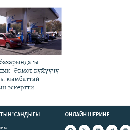
базарындагы
лык: Өкмөт күйүүчү
гы кымбаттай
ын эскертти
КТЫН" САНДЫГЫ
ОНЛАЙН ШЕРИНЕ
лим