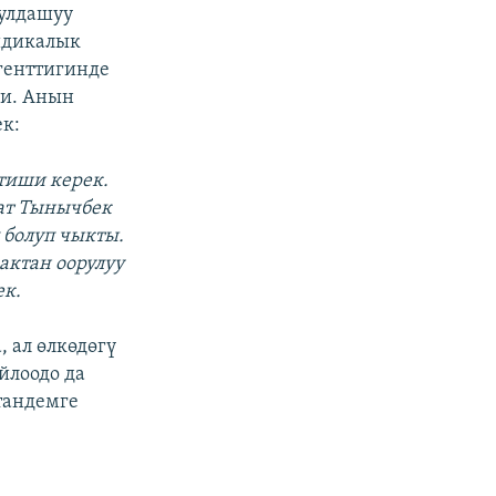
кулдашуу
идикалык
генттигинде
ди. Анын
к:
тиши керек.
тат Тынычбек
 болуп чыкты.
актан оорулуу
ек.
 ал өлкөдөгү
йлоодо да
тандемге