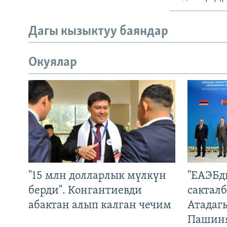
Дагы кызыктуу баяндар
Окуялар
"15 млн долларлык мүлкүн
"ЕАЭБд
берди". Конгантиевди
сакталб
абактан алып калган чечим
Атадаг
Пашин