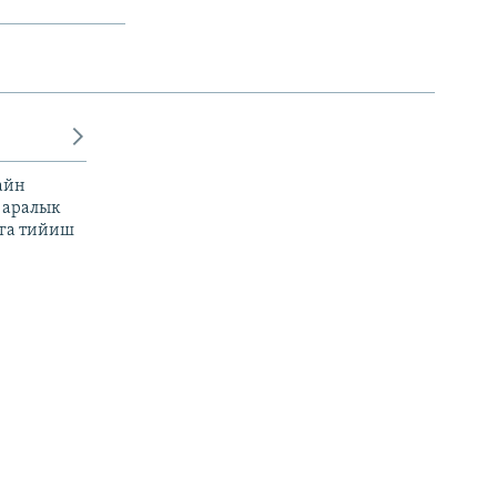
айн
 аралык
га тийиш