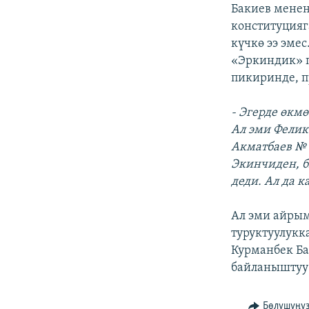
ЭЖЕ-СИҢДИЛЕР
Бакиев менен
конституцияг
АЗАТТЫК+
күчкө ээ эме
ЫҢГАЙСЫЗ СУРООЛОР
«Эркиндик» п
пикиринде, п
- Эгерде өкм
Ал эми Фелик
Акматбаев № 
Экинчиден, б
деди. Ал да 
Ал эми айрым
туруктуулукк
Курманбек Б
байланыштуу 
Бөлүшүңү