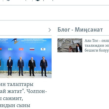
Блог - Миңсанат
Ала-Тоо – онл
таалимдин эл
бешиги болуу
ин талаптары
ай жатат". Чолпон-
ы саммит,
яндын сыны