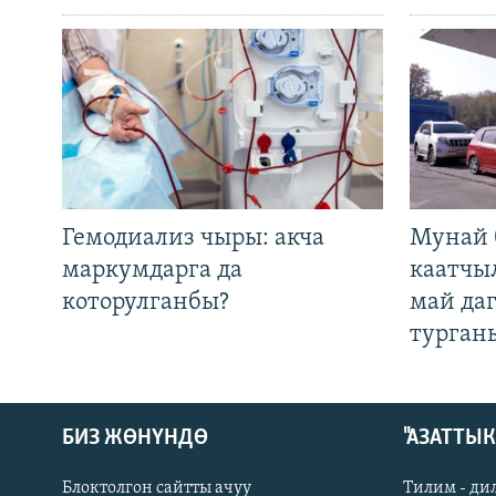
Гемодиализ чыры: акча
Мунай 
маркумдарга да
каатчы
которулганбы?
май да
турган
БИЗ ЖӨНҮНДӨ
"АЗАТТЫ
Блоктолгон сайтты ачуу
Тилим - ди