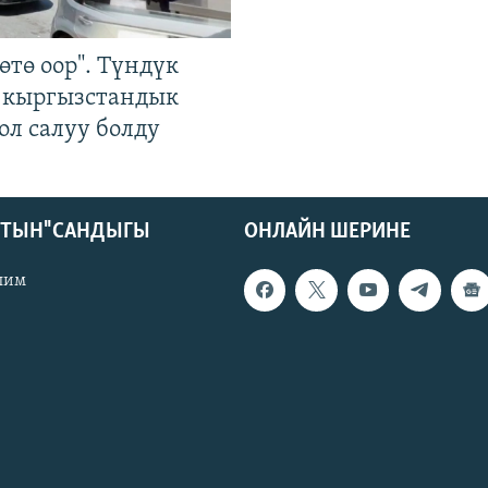
өтө оор". Түндүк
 кыргызстандык
ол салуу болду
КТЫН" САНДЫГЫ
ОНЛАЙН ШЕРИНЕ
лим