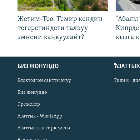
Жетим-Тоо: Темир кендин
"Абалы 
тегерегиндеги талкуу
Кипрде
эмнени каңкуулайт?
кызга к
БИЗ ЖӨНҮНДӨ
"АЗАТТЫ
Блоктолгон сайтты ачуу
Тилим - ди
Биз жөнүндө
Русский
Эрежелер
Азаттык - WhatsApp
ОНЛАЙН ШЕРИНЕ
Азаттыктын тиркемеси