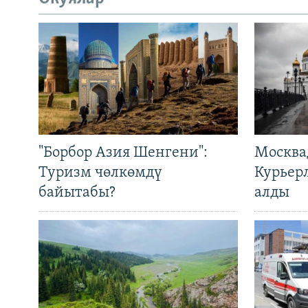
"Борбор Азия Шенгени":
Москва
Туризм чөлкөмдү
Курьер
байытабы?
алды