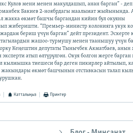
кс Кулов мени менен макулдашып, анан барган” - де
урманбек Бакиев 2-ноябрдагы маалымат жыйынында.
л жакка өкмөт башчы баргандан кийин бул окуяны
ып жиберишти. “Премьер-министр колонияга укук ко
жардам бериш үчүн барган” дейт президент. Эскерте к
ктагылардын жашоо-турмушу менен таанышуу үчүн б
орку Кеңештин депутаты Тынычбек Акматбаев, анын
 эксперти атып өлтүрүлгөн. Окуя болгон жерге барган
л кылмышка тиешеси бар деген пикирлер айтылып, к
 жакындары өкмөт башчынын отставкасын талап кылы
турушкан.
з
Катталыңыз
Принтер
Блог - Миңсанат