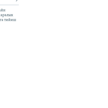
айн
 аралык
га тийиш