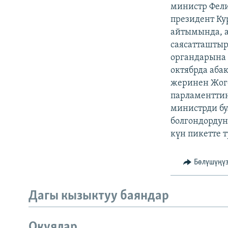
ЭЖЕ-СИҢДИЛЕР
министр Фели
президент К
АЗАТТЫК+
айтымында, а
ЫҢГАЙСЫЗ СУРООЛОР
саясатташтыр
органдарына 
октябрда аба
жеринен Жог
парламенттин
министрди бу
болгондордун
күн пикетте 
Бөлүшүңү
Дагы кызыктуу баяндар
Окуялар