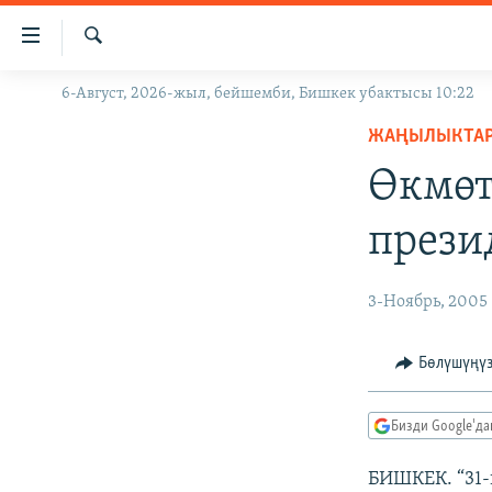
Линктер
Мазмунга
өтүңүз
Издөө
6-Август, 2026-жыл, бейшемби, Бишкек убактысы 10:22
ЖАҢЫЛЫКТАР
Навигацияга
өтүңүз
ЖАҢЫЛЫКТА
КЫРГЫЗСТАН
Издөөгө
Өкмөт
ДҮЙНӨ
КЫРГЫЗСТАН
салыңыз
УКРАИНА
САЯСАТ
ДҮЙНӨ
прези
АТАЙЫН ИЛИКТӨӨ
ЭКОНОМИКА
БОРБОР АЗИЯ
ТВ ПРОГРАММАЛАР
МАДАНИЯТ
3-Ноябрь, 2005
ПОДКАСТ
БҮГҮН АЗАТТЫКТА
Бөлүшүңү
ӨЗГӨЧӨ ПИКИР
ЭКСПЕРТТЕР ТАЛДАЙТ
БИЗ ЖАНА ДҮЙНӨ
Бизди Google'д
ДАНИСТЕ
БИШКЕК. “31-