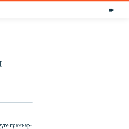
н
үгө премьер-