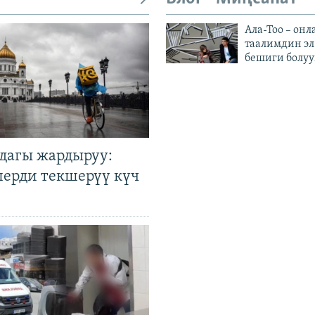
Ала-Тоо – онл
таалимдин эл
бешиги болуу
дагы жардыруу:
лерди текшерүү күч