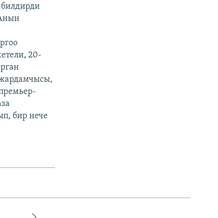
п билдирди
 Анын
ргоо
етели, 20-
арган
 жардамчысы,
 премьер-
аза
п, бир нече