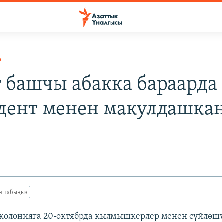
Р
 башчы абакка бараарда
дент менен макулдашка
з
ан табыңыз
колонияга 20-октябрда кылмышкерлер менен сүйлөшү