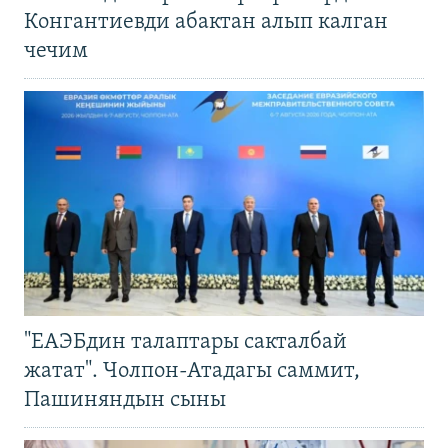
Конгантиевди абактан алып калган
чечим
"ЕАЭБдин талаптары сакталбай
жатат". Чолпон-Атадагы саммит,
Пашиняндын сыны