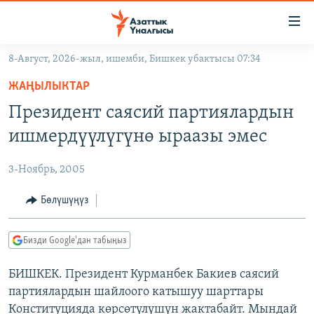
Линктер
Мазмунга
өтүңүз
8-Август, 2026-жыл, ишемби, Бишкек убактысы 07:34
Навигацияга
ЖАҢЫЛЫКТАР
өтүңүз
ЖАҢЫЛЫКТАР
КЫРГЫЗСТАН
Издөөгө
Президент саясий партиялардын
салыңыз
ДҮЙНӨ
КЫРГЫЗСТАН
ишмердүүлүгүнө ыраазы эмес
УКРАИНА
САЯСАТ
ДҮЙНӨ
3-Ноябрь, 2005
АТАЙЫН ИЛИКТӨӨ
ЭКОНОМИКА
БОРБОР АЗИЯ
ТВ ПРОГРАММАЛАР
Бөлүшүңүз
МАДАНИЯТ
ПОДКАСТ
БҮГҮН АЗАТТЫКТА
Бизди Google'дан табыңыз
ӨЗГӨЧӨ ПИКИР
ЭКСПЕРТТЕР ТАЛДАЙТ
БИШКЕК. Президент Курманбек Бакиев саясий
БИЗ ЖАНА ДҮЙНӨ
Русский
партиялардын шайлоого катышуу шарттары
ДАНИСТЕ
Конституцияда көрсөтүлүшүн жактабайт. Мындай