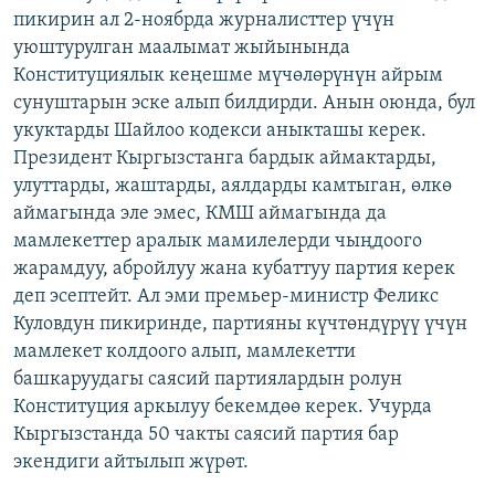
пикирин ал 2-ноябрда журналисттер үчүн
ОНЛАЙН ШЕРИНЕ
ЭЖЕ-СИҢДИЛЕР
уюштурулган маалымат жыйынында
АЗАТТЫК+
Конституциялык кеңешме мүчөлөрүнүн айрым
ЫҢГАЙСЫЗ СУРООЛОР
сунуштарын эске алып билдирди. Анын оюнда, бул
укуктарды Шайлоо кодекси аныкташы керек.
Президент Кыргызстанга бардык аймактарды,
ЭЕ/АРнун бардык сайттары
улуттарды, жаштарды, аялдарды камтыган, өлкө
аймагында эле эмес, КМШ аймагында да
мамлекеттер аралык мамилелерди чыңдоого
жарамдуу, абройлуу жана кубаттуу партия керек
деп эсептейт. Ал эми премьер-министр Феликс
Куловдун пикиринде, партияны күчтөндүрүү үчүн
мамлекет колдоого алып, мамлекетти
башкаруудагы саясий партиялардын ролун
Конституция аркылуу бекемдөө керек. Учурда
Кыргызстанда 50 чакты саясий партия бар
экендиги айтылып жүрөт.