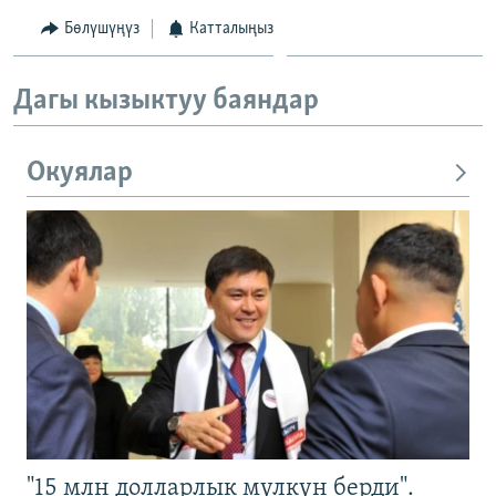
Бөлүшүңүз
Катталыңыз
Дагы кызыктуу баяндар
Окуялар
"15 млн долларлык мүлкүн берди".