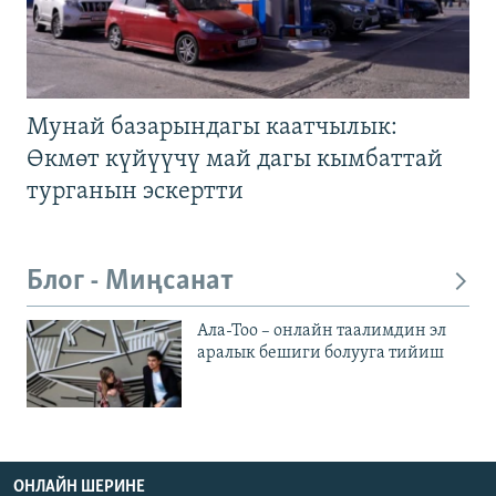
Мунай базарындагы каатчылык:
Өкмөт күйүүчү май дагы кымбаттай
турганын эскертти
Блог - Миңсанат
Ала-Тоо – онлайн таалимдин эл
аралык бешиги болууга тийиш
ОНЛАЙН ШЕРИНЕ