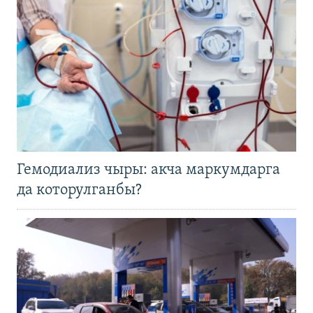
Гемодиализ чыры: акча маркумдарга
да которулганбы?