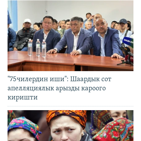
"75чилердин иши": Шаардык сот
апелляциялык арызды кароого
киришти