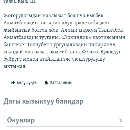
талап кылган.
Жогорудагыдай маалымат боюнча Рысбек
Акматбаевдин пикирин алуу аракетибизден
жыйынтык болгон жок. Ал эми маркум Тынычбек
Акматбаевдин тууганы, «Эркиндик» партиясынын
башчысы Топчубек Тургуналивдин пикиринче,
мындай маалымат өкмөт башчы Феликс Куловдун
буйругу менен атайылап эле уюштурулушу
ыктымал.
Бөлүшүңүз
Катталыңыз
Дагы кызыктуу баяндар
Окуялар