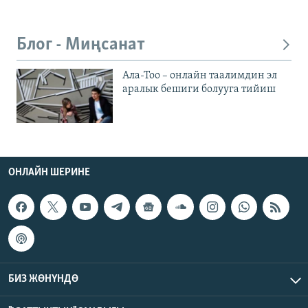
Блог - Миңсанат
Ала-Тоо – онлайн таалимдин эл
аралык бешиги болууга тийиш
ОНЛАЙН ШЕРИНЕ
БИЗ ЖӨНҮНДӨ