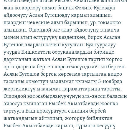
Акматбаевдин агасы Рысбек Акматбаев жана анын
ОНЛАЙН ШЕРИНЕ
ЭЖЕ-СИҢДИЛЕР
жан жөкөрлөрү өкмөт башчы Феликс Куловдун
айдоочусу Аслан Бутешовду кармап алышып,
АЗАТТЫК+
шаардын чекесине алып барышып, ур-токмокко
ЫҢГАЙСЫЗ СУРООЛОР
алышкан. Ошондой эле алар айдоочуну тапанча
менен атып өлтүрүүнү көздөшкөн, бирок Асалан
Бутешов алардан качып кутулган. Бул тууралуу
ЭЕ/АРнун бардык сайттары
учурда Бишкектеги ооруканалардын биринде
дарыланып жаткан Аслан Бутешов тартип коргоо
органдарына берген көрсөтмөсүндө айтып берген.
Аслан Бутешов берген көрсөтмө тартылган видео
тасманы өкмөттүн маалымат кызматы 5-ноябрда
жергиликтүү маалымат каражаттарына таратты.
Ошондой эле жабырлануучунун ата-энеси баласын
айоосуз кыйнаган Рысбек Акматбаевди жоопко
тартууга Баш прокуратура санкция бербей
жаткандыгын айтышып, жогорку бийликтен
Рысбек Акматбаевди кармап, түрмөгө кесүүнү