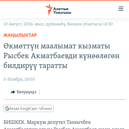
Линктер
Мазмунга
өтүңүз
10-Август, 2026-жыл, дүйшөмбү, Бишкек убактысы 14:30
Навигацияга
ЖАҢЫЛЫКТАР
өтүңүз
ЖАҢЫЛЫКТАР
КЫРГЫЗСТАН
Издөөгө
Өкмөттүн маалымат кызматы
салыңыз
ДҮЙНӨ
КЫРГЫЗСТАН
Рысбек Акматбаевди күнөөлөгөн
УКРАИНА
САЯСАТ
ДҮЙНӨ
билдирүү таратты
АТАЙЫН ИЛИКТӨӨ
ЭКОНОМИКА
БОРБОР АЗИЯ
5-Ноябрь, 2005
ТВ ПРОГРАММАЛАР
МАДАНИЯТ
Бөлүшүңүз
ПОДКАСТ
БҮГҮН АЗАТТЫКТА
ӨЗГӨЧӨ ПИКИР
ЭКСПЕРТТЕР ТАЛДАЙТ
Бизди Google'дан табыңыз
БИЗ ЖАНА ДҮЙНӨ
Русский
БИШКЕК. Маркум депутат Тынычбек
ДАНИСТЕ