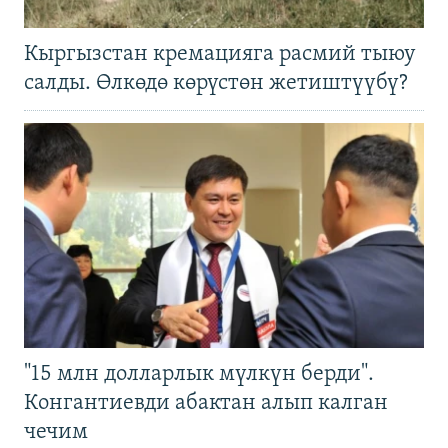
Кыргызстан кремацияга расмий тыюу
салды. Өлкөдө көрүстөн жетиштүүбү?
"15 млн долларлык мүлкүн берди".
Конгантиевди абактан алып калган
чечим