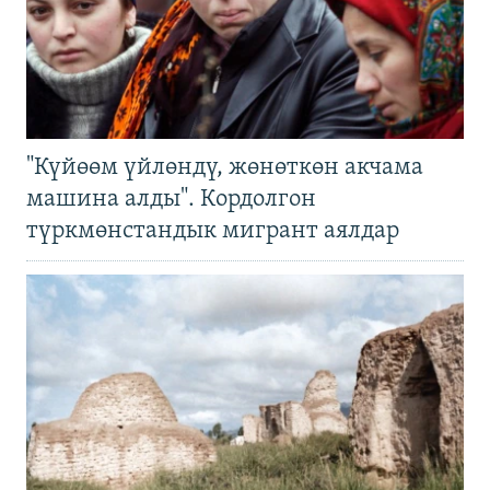
"Күйөөм үйлөндү, жөнөткөн акчама
машина алды". Кордолгон
түркмөнстандык мигрант аялдар