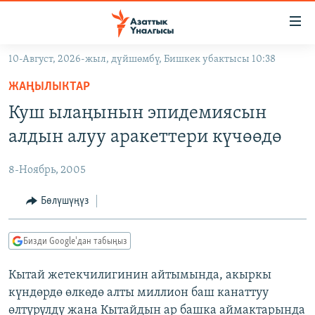
Линктер
Мазмунга
өтүңүз
10-Август, 2026-жыл, дүйшөмбү, Бишкек убактысы 10:38
Навигацияга
ЖАҢЫЛЫКТАР
өтүңүз
ЖАҢЫЛЫКТАР
КЫРГЫЗСТАН
Издөөгө
Куш ылаңынын эпидемиясын
салыңыз
ДҮЙНӨ
КЫРГЫЗСТАН
алдын алуу аракеттери күчөөдө
УКРАИНА
САЯСАТ
ДҮЙНӨ
8-Ноябрь, 2005
АТАЙЫН ИЛИКТӨӨ
ЭКОНОМИКА
БОРБОР АЗИЯ
ТВ ПРОГРАММАЛАР
Бөлүшүңүз
МАДАНИЯТ
ПОДКАСТ
БҮГҮН АЗАТТЫКТА
Бизди Google'дан табыңыз
ӨЗГӨЧӨ ПИКИР
ЭКСПЕРТТЕР ТАЛДАЙТ
Кытай жетекчилигинин айтымында, акыркы
БИЗ ЖАНА ДҮЙНӨ
Русский
күндөрдө өлкөдө алты миллион баш канаттуу
ДАНИСТЕ
өлтүрүлдү жана Кытайдын ар башка аймактарында