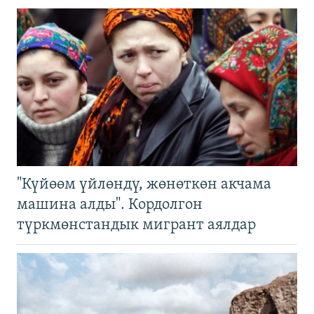
"Күйөөм үйлөндү, жөнөткөн акчама
машина алды". Кордолгон
түркмөнстандык мигрант аялдар