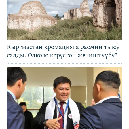
Кыргызстан кремацияга расмий тыюу
салды. Өлкөдө көрүстөн жетиштүүбү?