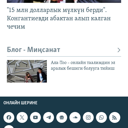
"15 млн долларлык мүлкүн берди".
Конгантиевди абактан алып калган
чечим
Блог - Миңсанат
Ала-Тоо – онлайн таалимдин эл
аралык бешиги болууга тийиш
ОНЛАЙН ШЕРИНЕ