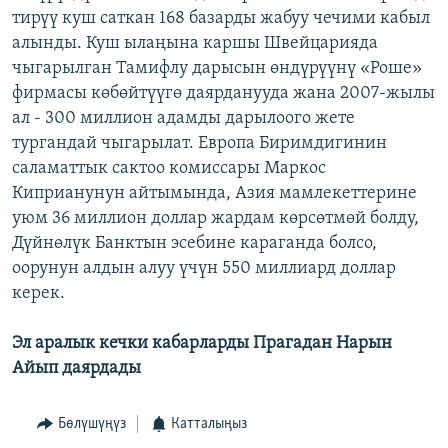
тирүү куш саткан 168 базарды жабуу чечими кабыл
ОНЛАЙН ШЕРИНЕ
ЭЖЕ-СИҢДИЛЕР
алынды. Куш ылаңына каршы Швейцарияда
АЗАТТЫК+
чыгарылган Тамифлу дарысын өндүрүүнү «Роше»
ЫҢГАЙСЫЗ СУРООЛОР
фирмасы көбөйтүүгө даярданууда жана 2007-жылы
ал - 300 миллион адамды дарылоого жете
тургандай чыгарылат. Европа Биримдигинин
ЭЕ/АРнун бардык сайттары
саламаттык сактоо комиссары Маркос
Киприанунун айтымында, Азия мамлекеттерине
уюм 36 миллион доллар жардам көрсөтмөй болду,
Дүйнөлүк Банктын эсебине караганда болсо,
оорунун алдын алуу үчүн 550 миллиард доллар
керек.
Эл аралык кечки кабарларды Прагадан Нарын
Айып даярдады
Бөлүшүңүз
Катталыңыз