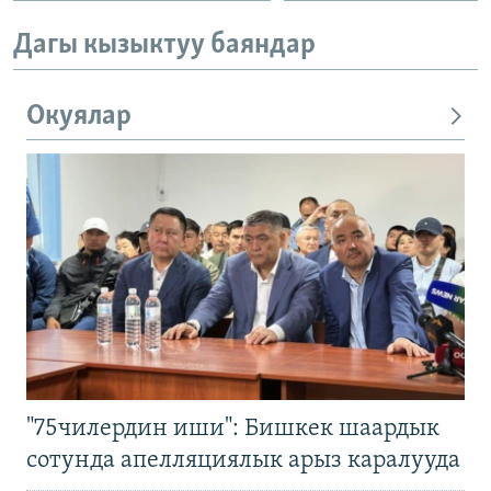
Дагы кызыктуу баяндар
Окуялар
"75чилердин иши": Бишкек шаардык
сотунда апелляциялык арыз каралууда