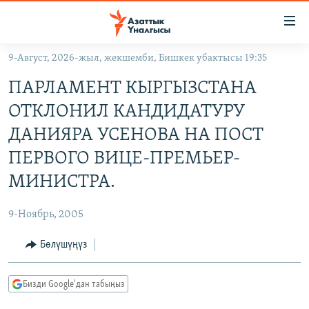
Линктер
Мазмунга
өтүңүз
9-Август, 2026-жыл, жекшемби, Бишкек убактысы 19:35
Навигацияга
ЖАҢЫЛЫКТАР
өтүңүз
ПАРЛАМЕНТ КЫРГЫЗСТАНА
КЫРГЫЗСТАН
Издөөгө
ОТКЛОНИЛ КАНДИДАТУРУ
салыңыз
ДҮЙНӨ
КЫРГЫЗСТАН
ДАНИЯРА УСЕНОВА НА ПОСТ
УКРАИНА
САЯСАТ
ДҮЙНӨ
ПЕРВОГО ВИЦЕ-ПРЕМЬЕР-
АТАЙЫН ИЛИКТӨӨ
ЭКОНОМИКА
БОРБОР АЗИЯ
МИНИСТРА.
ТВ ПРОГРАММАЛАР
МАДАНИЯТ
9-Ноябрь, 2005
ПОДКАСТ
БҮГҮН АЗАТТЫКТА
Бөлүшүңүз
ӨЗГӨЧӨ ПИКИР
ЭКСПЕРТТЕР ТАЛДАЙТ
БИЗ ЖАНА ДҮЙНӨ
Русский
Бизди Google'дан табыңыз
ДАНИСТЕ