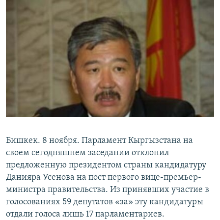
ОНЛАЙН ШЕРИНЕ
ЭЖЕ-СИҢДИЛЕР
АЗАТТЫК+
ЫҢГАЙСЫЗ СУРООЛОР
ЭЕ/АРнун бардык сайттары
Бишкек. 8 ноября. Парламент Кыргызстана на
своем сегодняшнем заседании отклонил
предложенную президентом страны кандидатуру
Данияра Усенова на пост первого вице-премьер-
министра правительства. Из принявших участие в
голосованиях 59 депутатов «за» эту кандидатуры
отдали голоса лишь 17 парламентариев.