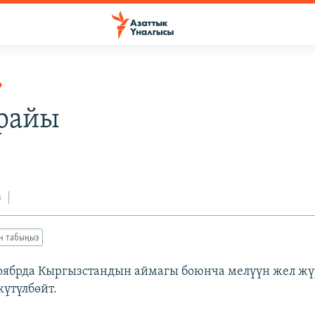
Р
райы
з
ан табыңыз
ябрда Кыргызстандын аймагы боюнча мелүүн жел жүр
үтүлбөйт.