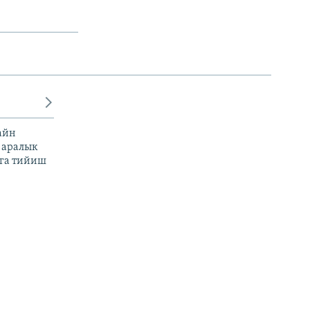
айн
 аралык
га тийиш