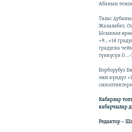
ЭЖЕ-СИҢДИЛЕР
Абанын темп
АЗАТТЫК+
Талас дубанын
ЫҢГАЙСЫЗ СУРООЛОР
Жалалабат, Ош
Ысыккөл өрөө
+9...+14 град
градуска чейи
түнкүсүн 0...-
Борборубуз Би
эми күндүз +
синоптиктери
Кабарлар топ
кабарчылар 
Редактор – Ш