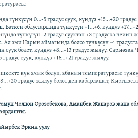
ературасы:
да түнкүсүн 0...-5 градус суук, күндүз +15...+20 градус
, Баткен облустарында түнкүсүн +1...+6, күндүз +17...+2
нүндө түнкүсүн -2 градус сууктан +3 градуска чейин ж
ус. Ал эми Нарын аймагында болсо түнкүсүн -4 градустан
н суук болот, күндүз +8...+13 градус жылуу. Сарыөзөн 
5 градус суук, күндүз +16...+21 градус жылуу.
шкекте күн ачык болуп, абанын температурасы: түнкүсү
18...+20 градус жылуу болот деп кабарлашат, Кыргызс
.
томун Чолпон Орозобекова, Аманбек Жапаров жана об
даярдашты.
айырбек Эркин уулу