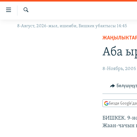
Линктер
Мазмунга
өтүңүз
Издөө
8-Август, 2026-жыл, ишемби, Бишкек убактысы 14:45
ЖАҢЫЛЫКТАР
Навигацияга
өтүңүз
ЖАҢЫЛЫКТА
КЫРГЫЗСТАН
Издөөгө
Аба ы
ДҮЙНӨ
КЫРГЫЗСТАН
салыңыз
УКРАИНА
САЯСАТ
ДҮЙНӨ
8-Ноябрь, 2005
АТАЙЫН ИЛИКТӨӨ
ЭКОНОМИКА
БОРБОР АЗИЯ
ТВ ПРОГРАММАЛАР
МАДАНИЯТ
Бөлүшүңү
ПОДКАСТ
БҮГҮН АЗАТТЫКТА
Бизди Google'д
ӨЗГӨЧӨ ПИКИР
ЭКСПЕРТТЕР ТАЛДАЙТ
БИЗ ЖАНА ДҮЙНӨ
БИШКЕК. 9-но
Жаан-чачын к
ДАНИСТЕ