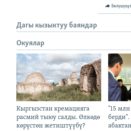
Бөлүшүңү
Дагы кызыктуу баяндар
Окуялар
Кыргызстан кремацияга
"15 мл
расмий тыюу салды. Өлкөдө
берди"
көрүстөн жетиштүүбү?
абакта