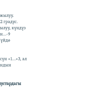
 жылуу.
2 градус.
ылуу, күндүз
...-9
Чүйдө
н +1...+3, ал
тандын
лустардагы