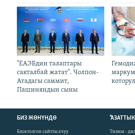
"ЕАЭБдин талаптары
Гемоди
сакталбай жатат". Чолпон-
маркум
Атадагы саммит,
котору
Пашиняндын сыны
БИЗ ЖӨНҮНДӨ
"АЗАТТЫ
Блоктолгон сайтты ачуу
Тилим - ди