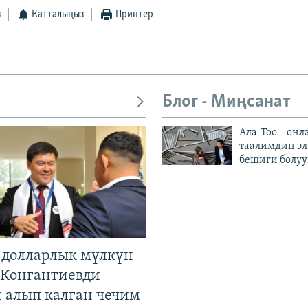
з
Катталыңыз
Принтер
Блог - Миңсанат
Ала-Тоо – онл
таалимдин эл
бешиги болуу
н долларлык мүлкүн
. Конгантиевди
н алып калган чечим