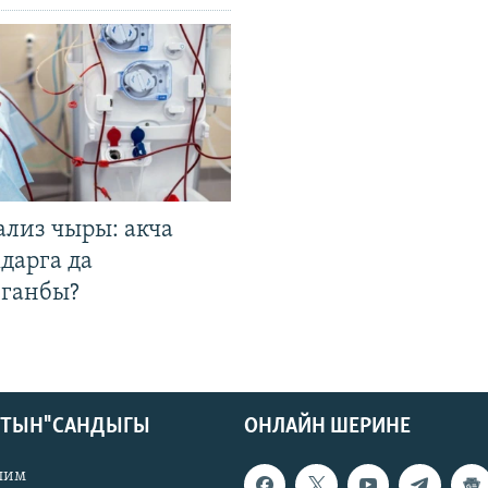
ализ чыры: акча
дарга да
лганбы?
КТЫН" САНДЫГЫ
ОНЛАЙН ШЕРИНЕ
лим