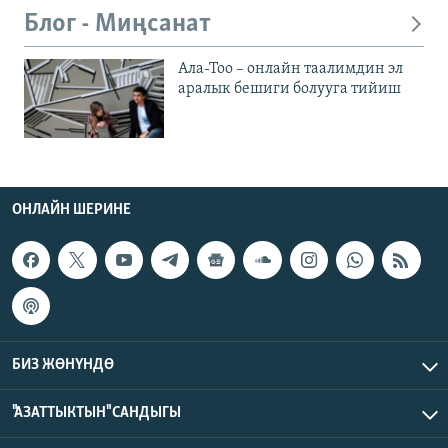
Блог - Миңсанат
Ала-Тоо – онлайн таалимдин эл
аралык бешиги болууга тийиш
ОНЛАЙН ШЕРИНЕ
БИЗ ЖӨНҮНДӨ
"АЗАТТЫКТЫН" САНДЫГЫ