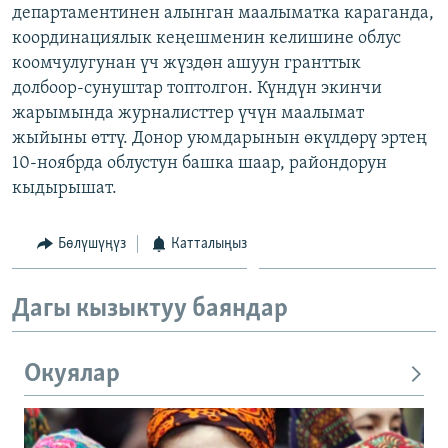
департаментинен алынган маалыматка караганда,
координациялык кеңешменин келишине облус
коомчулугунан үч жүздөн ашуун гранттык
долбоор-сунуштар топтолгон. Күндүн экинчи
жарымында журналисттер үчүн маалымат
жыйыны өттү. Донор уюмдарынын өкүлдөрү эртең
10-ноябрда облустун башка шаар, райондорун
кыдырышат.
Бөлүшүңүз
Катталыңыз
Дагы кызыктуу баяндар
Окуялар