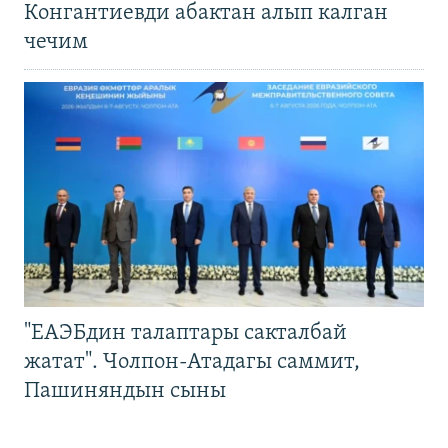
Конгантиевди абактан алып калган
чечим
"ЕАЭБдин талаптары сакталбай
жатат". Чолпон-Атадагы саммит,
Пашиняндын сыны