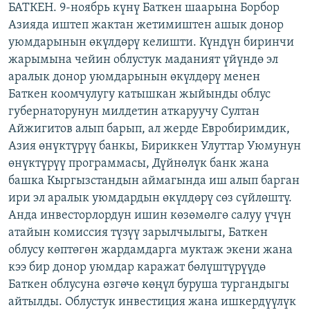
БАТКЕН. 9-ноябрь күнү Баткен шаарына Борбор
ОНЛАЙН ШЕРИНЕ
ЭЖЕ-СИҢДИЛЕР
Азияда иштеп жактан жетимиштен ашык донор
АЗАТТЫК+
уюмдарынын өкүлдөрү келишти. Күндүн биринчи
жарымына чейин облустук маданият үйүндө эл
ЫҢГАЙСЫЗ СУРООЛОР
аралык донор уюмдарынын өкүлдөрү менен
Баткен коомчулугу катышкан жыйынды облус
ЭЕ/АРнун бардык сайттары
губернаторунун милдетин аткаруучу Султан
Айжигитов алып барып, ал жерде Евробиримдик,
Азия өнүктүрүү банкы, Бириккен Улуттар Уюмунун
өнүктүрүү программасы, Дүйнөлүк банк жана
башка Кыргызстандын аймагында иш алып барган
ири эл аралык уюмдардын өкүлдөрү сөз сүйлөштү.
Анда инвесторлордун ишин көзөмөлгө салуу үчүн
атайын комиссия түзүү зарылчылыгы, Баткен
облусу көптөгөн жардамдарга муктаж экени жана
кээ бир донор уюмдар каражат бөлүштүрүүдө
Баткен облусуна өзгөчө көңүл буруша тургандыгы
айтылды. Облустук инвестиция жана ишкердүүлүк