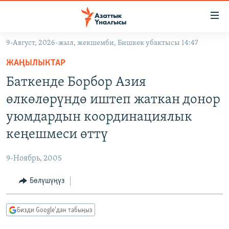
Линктер
Мазмунга
өтүңүз
9-Август, 2026-жыл, жекшемби, Бишкек убактысы 14:47
Навигацияга
ЖАҢЫЛЫКТАР
өтүңүз
ЖАҢЫЛЫКТАР
КЫРГЫЗСТАН
Издөөгө
Баткенде Борбор Азия
салыңыз
ДҮЙНӨ
КЫРГЫЗСТАН
өлкөлөрүндө иштеп жаткан донор
УКРАИНА
САЯСАТ
ДҮЙНӨ
уюмдардын координациялык
АТАЙЫН ИЛИКТӨӨ
ЭКОНОМИКА
БОРБОР АЗИЯ
кеңешмеси өттү
ТВ ПРОГРАММАЛАР
МАДАНИЯТ
9-Ноябрь, 2005
ПОДКАСТ
БҮГҮН АЗАТТЫКТА
Бөлүшүңүз
ӨЗГӨЧӨ ПИКИР
ЭКСПЕРТТЕР ТАЛДАЙТ
БИЗ ЖАНА ДҮЙНӨ
Русский
Бизди Google'дан табыңыз
ДАНИСТЕ