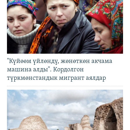
"Күйөөм үйлөндү, жөнөткөн акчама
машина алды". Кордолгон
түркмөнстандык мигрант аялдар