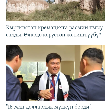
Кыргызстан кремацияга расмий тыюу
салды. Өлкөдө көрүстөн жетиштүүбү?
"15 млн долларлык мүлкүн берди".