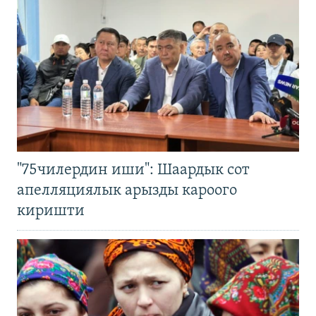
"75чилердин иши": Шаардык сот
апелляциялык арызды кароого
киришти