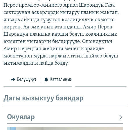
Перес премьер-министр Ариэл Шарондун Газа
ОНЛАЙН ШЕРИНЕ
ЭЖЕ-СИҢДИЛЕР
секторунан аскерлерди чыгаруу планын жактап,
АЗАТТЫК+
январь айында түзүлгөн коалициялык өкмөткө
ЫҢГАЙСЫЗ СУРООЛОР
кирген. Ал эми анын атаандашы Амир Перец
Шарондун планына каршы болуп, коалициялык
өкмөттөн чыгаарын билдирүүдө. Ошондуктан
ЭЕ/АРнун бардык сайттары
Амир Перецтин жеңиши менен Израилде
мөөнөтүнөн мурда парламенттик шайлоо болуш
ыктымалдыгы пайда болду.
Бөлүшүңүз
Катталыңыз
Дагы кызыктуу баяндар
Окуялар