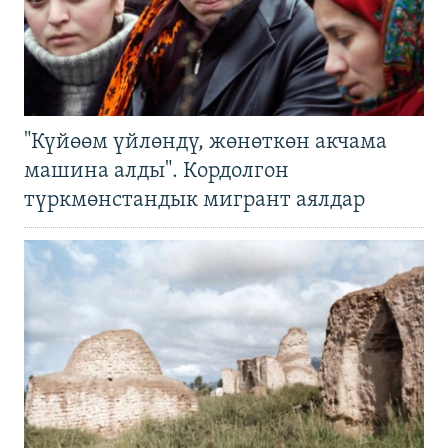
"Күйөөм үйлөндү, жөнөткөн акчама
машина алды". Кордолгон
түркмөнстандык мигрант аялдар