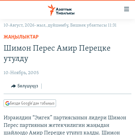
Линктер
Мазмунга
өтүңүз
10-Август, 2026-жыл, дүйшөмбү, Бишкек убактысы 11:31
Навигацияга
ЖАҢЫЛЫКТАР
өтүңүз
ЖАҢЫЛЫКТАР
КЫРГЫЗСТАН
Издөөгө
Шимон Перес Амир Перецке
салыңыз
ДҮЙНӨ
КЫРГЫЗСТАН
утулду
УКРАИНА
САЯСАТ
ДҮЙНӨ
10-Ноябрь, 2005
АТАЙЫН ИЛИКТӨӨ
ЭКОНОМИКА
БОРБОР АЗИЯ
ТВ ПРОГРАММАЛАР
Бөлүшүңүз
МАДАНИЯТ
ПОДКАСТ
БҮГҮН АЗАТТЫКТА
Бизди Google'дан табыңыз
ӨЗГӨЧӨ ПИКИР
ЭКСПЕРТТЕР ТАЛДАЙТ
Израилдин “Эмгек” партиясынын лидери Шимон
БИЗ ЖАНА ДҮЙНӨ
Русский
Перес партиянын жетекчилигин жаңыдан
ДАНИСТЕ
шайлоодо Амир Перецке утулуп калды. Шимон