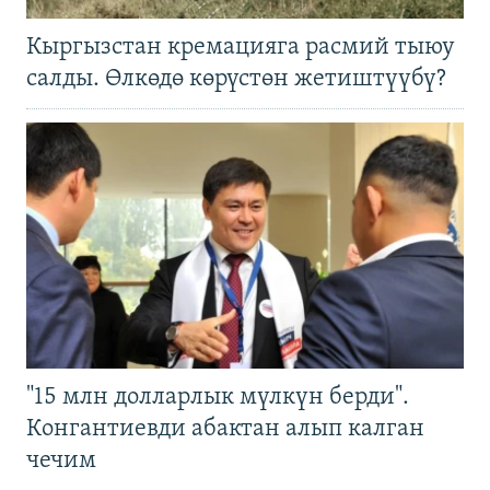
Кыргызстан кремацияга расмий тыюу
салды. Өлкөдө көрүстөн жетиштүүбү?
"15 млн долларлык мүлкүн берди".
Конгантиевди абактан алып калган
чечим