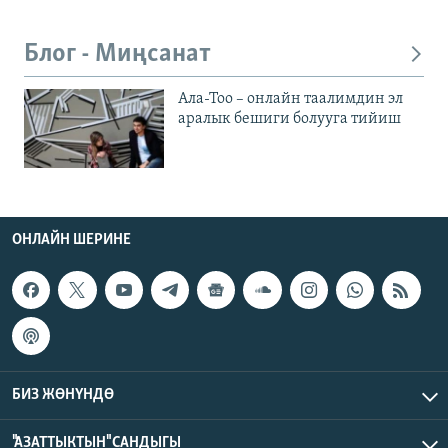
Блог - Миңсанат
Ала-Тоо – онлайн таалимдин эл
аралык бешиги болууга тийиш
ОНЛАЙН ШЕРИНЕ
БИЗ ЖӨНҮНДӨ
"АЗАТТЫКТЫН" САНДЫГЫ