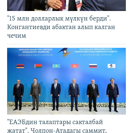
"15 млн долларлык мүлкүн берди".
Конгантиевди абактан алып калган
чечим
"ЕАЭБдин талаптары сакталбай
жатат". Чолпон-Атадагы саммит,