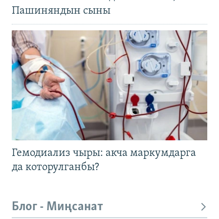
Пашиняндын сыны
Гемодиализ чыры: акча маркумдарга
да которулганбы?
Блог - Миңсанат