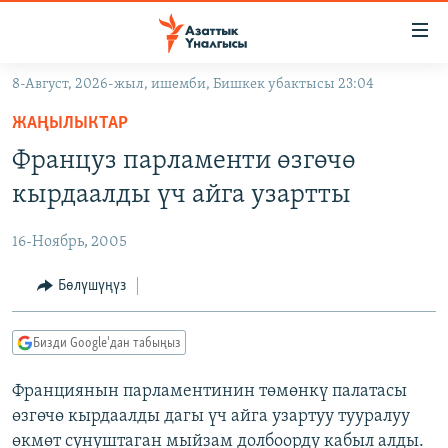
Линктер
Мазмунга
өтүңүз
8-Август, 2026-жыл, ишемби, Бишкек убактысы 23:04
Навигацияга
ЖАҢЫЛЫКТАР
өтүңүз
ЖАҢЫЛЫКТАР
КЫРГЫЗСТАН
Издөөгө
Француз парламенти өзгөчө
салыңыз
ДҮЙНӨ
КЫРГЫЗСТАН
кырдаалды үч айга узартты
УКРАИНА
САЯСАТ
ДҮЙНӨ
16-Ноябрь, 2005
АТАЙЫН ИЛИКТӨӨ
ЭКОНОМИКА
БОРБОР АЗИЯ
ТВ ПРОГРАММАЛАР
Бөлүшүңүз
МАДАНИЯТ
ПОДКАСТ
БҮГҮН АЗАТТЫКТА
Бизди Google'дан табыңыз
ӨЗГӨЧӨ ПИКИР
ЭКСПЕРТТЕР ТАЛДАЙТ
Франциянын парламентинин төмөнкү палатасы
БИЗ ЖАНА ДҮЙНӨ
Русский
өзгөчө кырдаалды дагы үч айга узартуу тууралуу
ДАНИСТЕ
өкмөт сунуштаган мыйзам долбоорду кабыл алды.