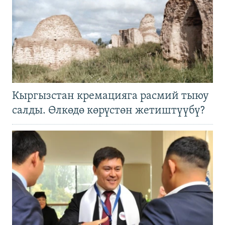
Кыргызстан кремацияга расмий тыюу
салды. Өлкөдө көрүстөн жетиштүүбү?