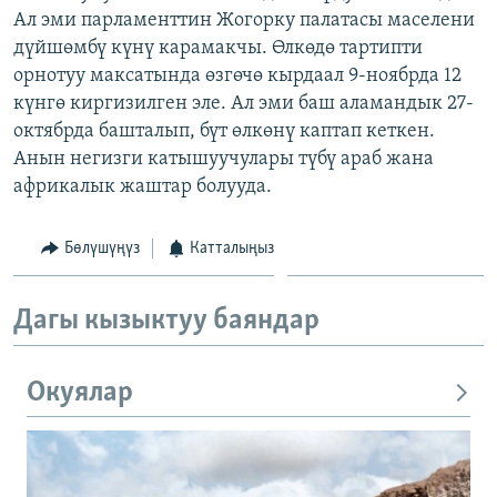
Ал эми парламенттин Жогорку палатасы маселени
ОНЛАЙН ШЕРИНЕ
ЭЖЕ-СИҢДИЛЕР
дүйшөмбү күнү карамакчы. Өлкөдө тартипти
АЗАТТЫК+
орнотуу максатында өзгөчө кырдаал 9-ноябрда 12
ЫҢГАЙСЫЗ СУРООЛОР
күнгө киргизилген эле. Ал эми баш аламандык 27-
октябрда башталып, бүт өлкөнү каптап кеткен.
Анын негизги катышуучулары түбү араб жана
ЭЕ/АРнун бардык сайттары
африкалык жаштар болууда.
Бөлүшүңүз
Катталыңыз
Дагы кызыктуу баяндар
Окуялар