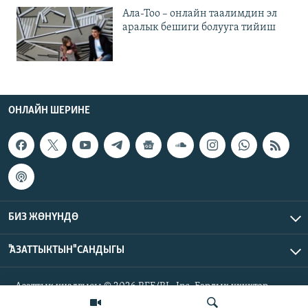
Ала-Тоо – онлайн таалимдин эл
аралык бешиги болууга тийиш
ОНЛАЙН ШЕРИНЕ
БИЗ ЖӨНҮНДӨ
"АЗАТТЫКТЫН" САНДЫГЫ
Азаттык үналгысы © 2026 RFE/RL, Inc. Бардык укуктар
корголгон.