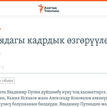
Р
ядагы кадрдык өзгөрүүл
5
з
ан табыңыз
нти Владимир Путин дүйшөмбү күнү чоң кызматтарга
ин, Камил Исхаков жана Александр Коновалов өлкөнү
үчөсү болушканын билдирди. Владимир Путиндин ж