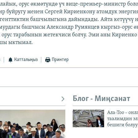
айык, орус өкмөтүндө үч вице-премьер-министр боло
ир буйругу менен Сергей Кириенкону атомдук энерги
генттиктин башчылыгына дайындады. Айта кетүүчү не
мурдагы башчысы Александр Румянцев кыргыз-орус ө
орус тарабынын жетекчиси болчу. Эми аны Кириенко
шы ыктымал.
з
Катталыңыз
Принтер
Блог - Миңсанат
Ала-Тоо – онл
таалимдин эл
бешиги болуу