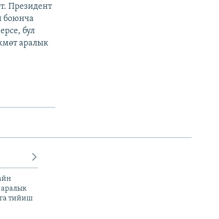
т. Президент
я боюнча
рсе, бул
кмөт аралык
айн
 аралык
га тийиш