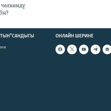
 чөлкөмдү
бы?
КТЫН" САНДЫГЫ
ОНЛАЙН ШЕРИНЕ
лим