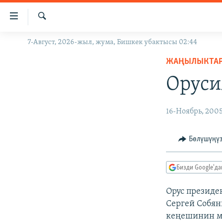
Линктер
Мазмунга
өтүңүз
Издөө
7-Август, 2026-жыл, жума, Бишкек убактысы 02:44
ЖАҢЫЛЫКТАР
Навигацияга
өтүңүз
ЖАҢЫЛЫКТА
КЫРГЫЗСТАН
Издөөгө
Оруси
ДҮЙНӨ
КЫРГЫЗСТАН
салыңыз
УКРАИНА
САЯСАТ
ДҮЙНӨ
16-Ноябрь, 200
АТАЙЫН ИЛИКТӨӨ
ЭКОНОМИКА
БОРБОР АЗИЯ
ТВ ПРОГРАММАЛАР
МАДАНИЯТ
Бөлүшүңү
ПОДКАСТ
БҮГҮН АЗАТТЫКТА
Бизди Google'д
ӨЗГӨЧӨ ПИКИР
ЭКСПЕРТТЕР ТАЛДАЙТ
БИЗ ЖАНА ДҮЙНӨ
Орус президе
Сергей Собян
ДАНИСТЕ
кеңешинин м