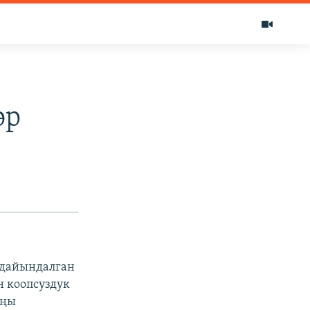
өр
 дайындалган
н коопсуздук
аңы