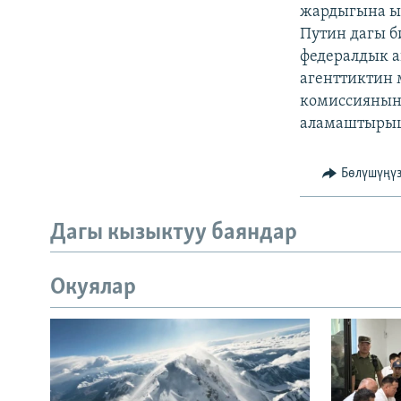
ЭЖЕ-СИҢДИЛЕР
жардыгына ыл
Путин дагы б
АЗАТТЫК+
федералдык а
ЫҢГАЙСЫЗ СУРООЛОР
агенттиктин 
комиссиянын 
аламаштыры
Бөлүшүңү
Дагы кызыктуу баяндар
Окуялар