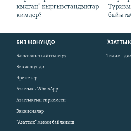
кылган" кыргызстандыктар
Туризм
кимдер?
байыта
БИЗ ЖӨНҮНДӨ
"АЗАТТЫ
Блоктолгон сайтты ачуу
Тилим - ди
Биз жөнүндө
Русский
Эрежелер
Азаттык - WhatsApp
ОНЛАЙН ШЕРИНЕ
Азаттыктын тиркемеси
Вакансиялар
"Азаттык" менен байланыш