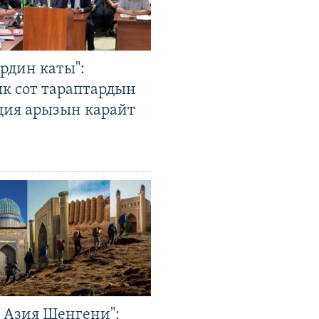
рдин каты":
к сот тараптардын
ция арызын карайт
р Азия Шенгени":