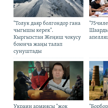
"Толук даяр болгондор гана
"75чиле
чыгышы керек".
Шаарды
Кыргызстан Жеңиш чокусу
апелля
боюнча жаңы талап
сунуштады
Украин армиясы "жок
"Борбо