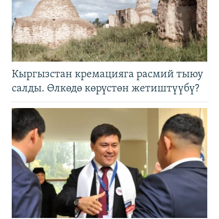
Кыргызстан кремацияга расмий тыюу
салды. Өлкөдө көрүстөн жетиштүүбү?