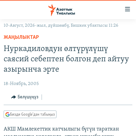
Линктер
Мазмунга
өтүңүз
10-Август, 2026-жыл, дүйшөмбү, Бишкек убактысы 11:26
Навигацияга
ЖАҢЫЛЫКТАР
өтүңүз
ЖАҢЫЛЫКТАР
КЫРГЫЗСТАН
Издөөгө
Нуркадиловдун өлтүрүлүшү
салыңыз
ДҮЙНӨ
КЫРГЫЗСТАН
саясий себептен болгон деп айтуу
УКРАИНА
САЯСАТ
ДҮЙНӨ
азырынча эрте
АТАЙЫН ИЛИКТӨӨ
ЭКОНОМИКА
БОРБОР АЗИЯ
18-Ноябрь, 2005
ТВ ПРОГРАММАЛАР
МАДАНИЯТ
Бөлүшүңүз
ПОДКАСТ
БҮГҮН АЗАТТЫКТА
ӨЗГӨЧӨ ПИКИР
ЭКСПЕРТТЕР ТАЛДАЙТ
Бизди Google'дан табыңыз
БИЗ ЖАНА ДҮЙНӨ
Русский
АКШ Мамлекеттик катчылыгы бүгүн тараткан
ДАНИСТЕ