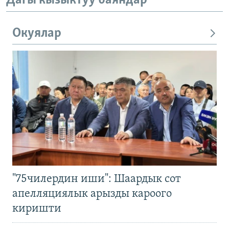
Дагы кызыктуу баяндар
Окуялар
"75чилердин иши": Шаардык сот
апелляциялык арызды кароого
киришти