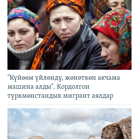
"Күйөөм үйлөндү, жөнөткөн акчама
машина алды". Кордолгон
түркмөнстандык мигрант аялдар