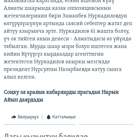
маалыматка караганда, өткөн ишемби күнү
ОНЛАЙН ШЕРИНЕ
ЭЖЕ-СИҢДИЛЕР
Алматы шаарында казак оппозициясынын
жетекчилеринин бири Заманбек Нуркадиловдун
АЗАТТЫК+
өлтүрүлүшүнүн артында саясий себептер жатат деп
ЫҢГАЙСЫЗ СУРООЛОР
айтуу азырынча эрте. Нуркадилов 61 жашта болчу,
үч ок тийген анын денеси - Алматыдагы өз үйүндө
табылган. Мурда шаар мэри болуп иштеген жана
ЭЕ/АРнун бардык сайттары
кийин Күтүүсүз кырдаалдар агенттигин
жетектеген Нуркадилов акыркы мезгилде
президент Нурсултан Назарбаевди катуу сынга
алып келген.
Соңку эл аралык кабарларды прагадан Нарын
Айып даярдады
Бөлүшүңүз
Катталыңыз