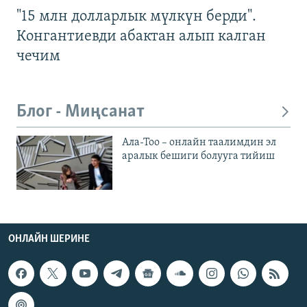
"15 млн долларлык мүлкүн берди".
Конгантиевди абактан алып калган
чечим
Блог - Миңсанат
Ала-Тоо – онлайн таалимдин эл
аралык бешиги болууга тийиш
ОНЛАЙН ШЕРИНЕ