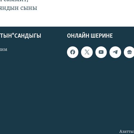
яндын сыны
КТЫН" САНДЫГЫ
ОНЛАЙН ШЕРИНЕ
лим
Азатты