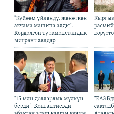
"Күйөөм үйлөндү, жөнөткөн
Кыргыз
акчама машина алды".
расмий
Кордолгон түркмөнстандык
көрүст
мигрант аялдар
"15 млн долларлык мүлкүн
"ЕАЭБд
берди". Конгантиевди
сакталб
абактан алып калган чечим
Атадаг