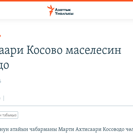
Р
аари Косово маселесин
до
5
з
ан табыңыз
нун атайын чабарманы Марти Ахтисаари Косоводо чө