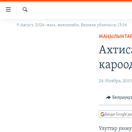
Линктер
Мазмунга
өтүңүз
Издөө
9-Август, 2026-жыл, жекшемби, Бишкек убактысы 13:56
ЖАҢЫЛЫКТАР
Навигацияга
өтүңүз
ЖАҢЫЛЫКТА
КЫРГЫЗСТАН
Издөөгө
Ахтис
ДҮЙНӨ
КЫРГЫЗСТАН
салыңыз
УКРАИНА
САЯСАТ
ДҮЙНӨ
кароо
АТАЙЫН ИЛИКТӨӨ
ЭКОНОМИКА
БОРБОР АЗИЯ
ТВ ПРОГРАММАЛАР
МАДАНИЯТ
24-Ноябрь, 200
ПОДКАСТ
БҮГҮН АЗАТТЫКТА
Бөлүшүңү
ӨЗГӨЧӨ ПИКИР
ЭКСПЕРТТЕР ТАЛДАЙТ
БИЗ ЖАНА ДҮЙНӨ
Бизди Google'д
ДАНИСТЕ
Улуттар уюму