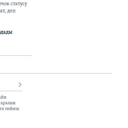
чок статусу
ат, деп
рдады
айн
 аралык
га тийиш