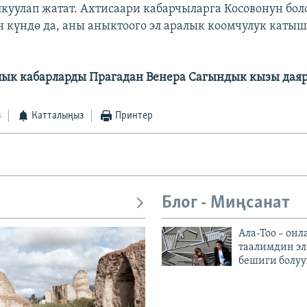
лкуулап жатат. Ахтисаари кабарчыларга Косовонун боло
н күндө да, аны аныктоого эл аралык коомчулук катыш
лык кабарларды Прагадан Венера Сагындык кызы дая
з
Катталыңыз
Принтер
Блог - Миңсанат
Ала-Тоо – онл
таалимдин эл
бешиги болуу