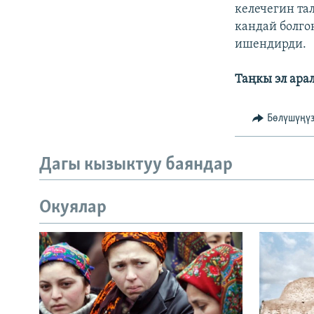
ЭЖЕ-СИҢДИЛЕР
келечегин та
кандай болго
АЗАТТЫК+
ишендирди.
ЫҢГАЙСЫЗ СУРООЛОР
Таңкы эл ара
Бөлүшүңү
Дагы кызыктуу баяндар
Окуялар