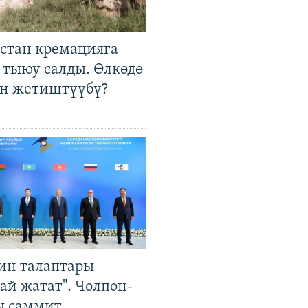
стан кремацияга
 тыюу салды. Өлкөдө
өн жетиштүүбү?
ин талаптары
ай жатат". Чолпон-
ы саммит,