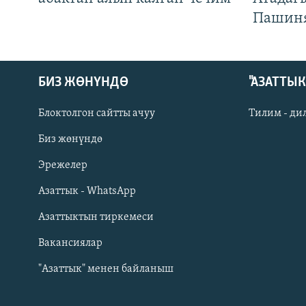
Пашин
БИЗ ЖӨНҮНДӨ
"АЗАТТЫ
Блоктолгон сайтты ачуу
Тилим - ди
Биз жөнүндө
Русский
Эрежелер
Азаттык - WhatsApp
ОНЛАЙН ШЕРИНЕ
Азаттыктын тиркемеси
Вакансиялар
"Азаттык" менен байланыш
ЭЕ/АРнун бардык сайттары