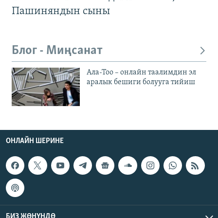
Пашиняндын сыны
Блог - Миңсанат
Ала-Тоо – онлайн таалимдин эл
аралык бешиги болууга тийиш
ОНЛАЙН ШЕРИНЕ
БИЗ ЖӨНҮНДӨ