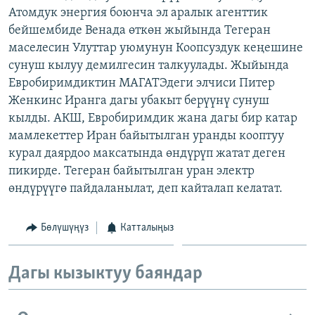
Атомдук энергия боюнча эл аралык агенттик
ОНЛАЙН ШЕРИНЕ
ЭЖЕ-СИҢДИЛЕР
бейшембиде Венада өткөн жыйында Тегеран
АЗАТТЫК+
маселесин Улуттар уюмунун Коопсуздук кеңешине
ЫҢГАЙСЫЗ СУРООЛОР
сунуш кылуу демилгесин талкуулады. Жыйында
Евробиримдиктин МАГАТЭдеги элчиси Питер
Женкинс Иранга дагы убакыт берүүнү сунуш
ЭЕ/АРнун бардык сайттары
кылды. АКШ, Евробиримдик жана дагы бир катар
мамлекеттер Иран байытылган уранды кооптуу
курал даярдоо максатында өндүрүп жатат деген
пикирде. Тегеран байытылган уран электр
өндүрүүгө пайдаланылат, деп кайталап келатат.
Бөлүшүңүз
Катталыңыз
Дагы кызыктуу баяндар