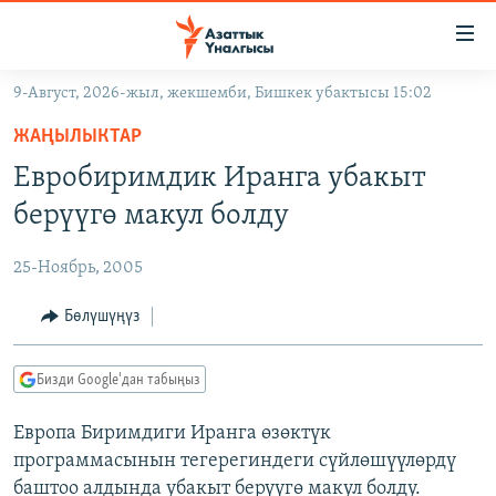
Линктер
Мазмунга
өтүңүз
9-Август, 2026-жыл, жекшемби, Бишкек убактысы 15:02
Навигацияга
ЖАҢЫЛЫКТАР
өтүңүз
ЖАҢЫЛЫКТАР
КЫРГЫЗСТАН
Издөөгө
Евробиримдик Иранга убакыт
салыңыз
ДҮЙНӨ
КЫРГЫЗСТАН
берүүгө макул болду
УКРАИНА
САЯСАТ
ДҮЙНӨ
25-Ноябрь, 2005
АТАЙЫН ИЛИКТӨӨ
ЭКОНОМИКА
БОРБОР АЗИЯ
ТВ ПРОГРАММАЛАР
Бөлүшүңүз
МАДАНИЯТ
ПОДКАСТ
БҮГҮН АЗАТТЫКТА
Бизди Google'дан табыңыз
ӨЗГӨЧӨ ПИКИР
ЭКСПЕРТТЕР ТАЛДАЙТ
Европа Биримдиги Иранга өзөктүк
БИЗ ЖАНА ДҮЙНӨ
Русский
программасынын тегерегиндеги сүйлөшүүлөрдү
ДАНИСТЕ
баштоо алдында убакыт берүүгө макул болду.