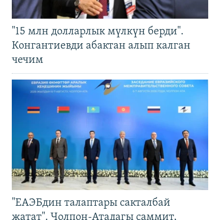
"15 млн долларлык мүлкүн берди".
Конгантиевди абактан алып калган
чечим
"ЕАЭБдин талаптары сакталбай
жатат". Чолпон-Атадагы саммит,