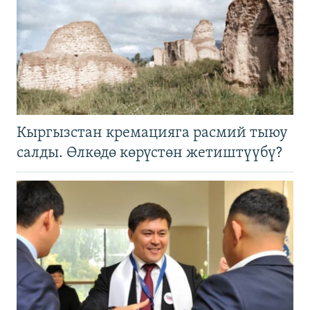
Кыргызстан кремацияга расмий тыюу
салды. Өлкөдө көрүстөн жетиштүүбү?