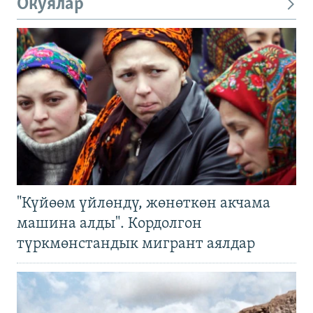
Окуялар
"Күйөөм үйлөндү, жөнөткөн акчама
машина алды". Кордолгон
түркмөнстандык мигрант аялдар