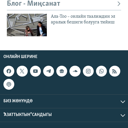
Блог - Миңсанат
Ала-Тоо – онлайн таалимдин эл
аралык бешиги болууга тийиш
ОНЛАЙН ШЕРИНЕ
БИЗ ЖӨНҮНДӨ
"АЗАТТЫКТЫН" САНДЫГЫ