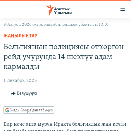
Линктер
Мазмунга
өтүңүз
8-Август, 2026-жыл, ишемби, Бишкек убактысы 10:01
Навигацияга
ЖАҢЫЛЫКТАР
өтүңүз
ЖАҢЫЛЫКТАР
КЫРГЫЗСТАН
Издөөгө
Бельгиянын полициясы өткөргөн
салыңыз
ДҮЙНӨ
КЫРГЫЗСТАН
рейд учурунда 14 шектүү адам
УКРАИНА
САЯСАТ
ДҮЙНӨ
кармалды
АТАЙЫН ИЛИКТӨӨ
ЭКОНОМИКА
БОРБОР АЗИЯ
1-Декабрь, 2005
ТВ ПРОГРАММАЛАР
МАДАНИЯТ
Бөлүшүңүз
ПОДКАСТ
БҮГҮН АЗАТТЫКТА
ӨЗГӨЧӨ ПИКИР
ЭКСПЕРТТЕР ТАЛДАЙТ
Бизди Google'дан табыңыз
БИЗ ЖАНА ДҮЙНӨ
Русский
Бир нече апта мурун Иракта бельгиялык жан кечти
ДАНИСТЕ