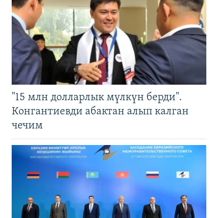
"15 млн долларлык мүлкүн берди".
Конгантиевди абактан алып калган
чечим