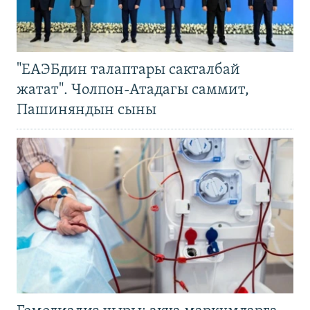
"ЕАЭБдин талаптары сакталбай
жатат". Чолпон-Атадагы саммит,
Пашиняндын сыны