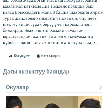
аял бомба жардырган эле. Баш прокуратуранын
ОНЛАЙН ШЕРИНЕ
ЭЖЕ-СИҢДИЛЕР
маалымат катчысы Лив Пелленс полиция баш
калаа Брюсселдеги жана 3 башка шаардагы айрым
АЗАТТЫК+
турак жайларды кыдырып чыкканын, бир нече
ЫҢГАЙСЫЗ СУРООЛОР
шектүү киши сурак берүү үчүн кармалганын
билдирди. Бельгиянын расмий өкүлдөрү
ырастагандай, жан кечти аялдын мусулманга
ЭЕ/АРнун бардык сайттары
күйөөгө чыгып, ислам динине өткөнү такталды.
Бөлүшүңүз
Катталыңыз
Дагы кызыктуу баяндар
Окуялар