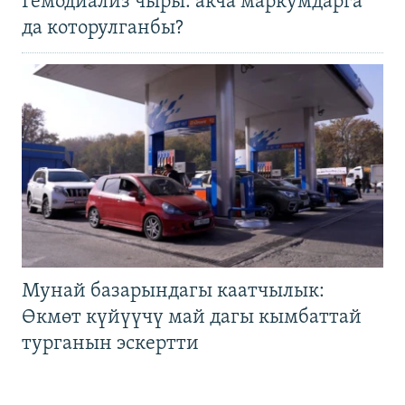
Гемодиализ чыры: акча маркумдарга
да которулганбы?
Мунай базарындагы каатчылык:
Өкмөт күйүүчү май дагы кымбаттай
турганын эскертти