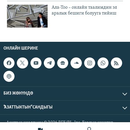
Ала-Тоо – онлайн таалимдин эл
аралык бешиги болууга тийиш
ОНЛАЙН ШЕРИНЕ
БИЗ ЖӨНҮНДӨ
"АЗАТТЫКТЫН" САНДЫГЫ
Азаттык үналгысы © 2026 RFE/RL, Inc. Бардык укуктар
корголгон.