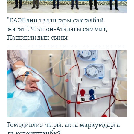
"ЕАЭБдин талаптары сакталбай
жатат". Чолпон-Атадагы саммит,
Пашиняндын сыны
Гемодиализ чыры: акча маркумдарга
да которулганбы?