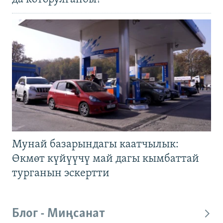
Мунай базарындагы каатчылык:
Өкмөт күйүүчү май дагы кымбаттай
турганын эскертти
Блог - Миңсанат