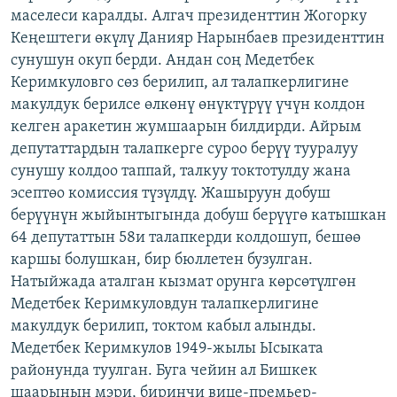
маселеси каралды. Алгач президенттин Жогорку
ОНЛАЙН ШЕРИНЕ
ЭЖЕ-СИҢДИЛЕР
Кеңештеги өкүлү Данияр Нарынбаев президенттин
АЗАТТЫК+
сунушун окуп берди. Андан соң Медетбек
ЫҢГАЙСЫЗ СУРООЛОР
Керимкуловго сөз берилип, ал талапкерлигине
макулдук берилсе өлкөнү өнүктүрүү үчүн колдон
келген аракетин жумшаарын билдирди. Айрым
ЭЕ/АРнун бардык сайттары
депутаттардын талапкерге суроо берүү тууралуу
сунушу колдоо таппай, талкуу токтотулду жана
эсептөо комиссия түзүлдү. Жашыруун добуш
берүүнүн жыйынтыгында добуш берүүгө катышкан
64 депутаттын 58и талапкерди колдошуп, бешөө
каршы болушкан, бир бюллетен бузулган.
Натыйжада аталган кызмат орунга көрсөтүлгөн
Медетбек Керимкуловдун талапкерлигине
макулдук берилип, токтом кабыл алынды.
Медетбек Керимкулов 1949-жылы Ысыката
районунда туулган. Буга чейин ал Бишкек
шаарынын мэри, биринчи вице-премьер-