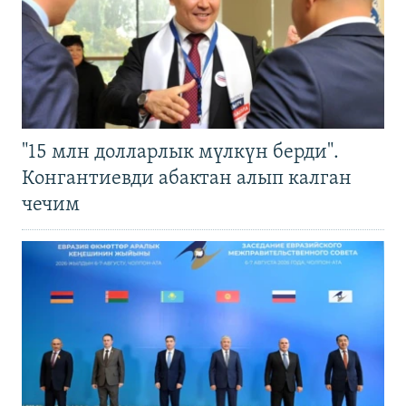
"15 млн долларлык мүлкүн берди".
Конгантиевди абактан алып калган
чечим