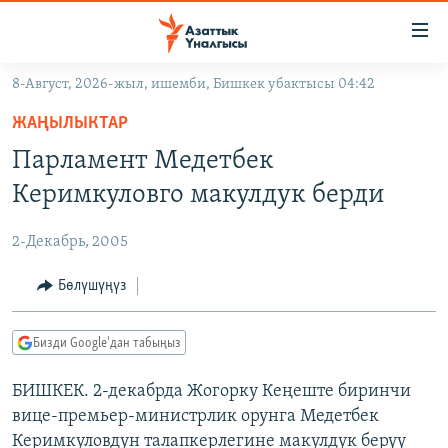
Линктер
Мазмунга
өтүңүз
8-Август, 2026-жыл, ишемби, Бишкек убактысы 04:42
Навигацияга
ЖАҢЫЛЫКТАР
өтүңүз
ЖАҢЫЛЫКТАР
КЫРГЫЗСТАН
Издөөгө
Парламент Медетбек
салыңыз
ДҮЙНӨ
КЫРГЫЗСТАН
Керимкуловго макулдук берди
УКРАИНА
САЯСАТ
ДҮЙНӨ
2-Декабрь, 2005
АТАЙЫН ИЛИКТӨӨ
ЭКОНОМИКА
БОРБОР АЗИЯ
ТВ ПРОГРАММАЛАР
Бөлүшүңүз
МАДАНИЯТ
ПОДКАСТ
БҮГҮН АЗАТТЫКТА
Бизди Google'дан табыңыз
ӨЗГӨЧӨ ПИКИР
ЭКСПЕРТТЕР ТАЛДАЙТ
БИШКЕК. 2-декабрда Жогорку Кеңеште биринчи
БИЗ ЖАНА ДҮЙНӨ
Русский
вице-премьер-министрлик орунга Медетбек
ДАНИСТЕ
Керимкуловдун талапкерлегине макулдук берүү