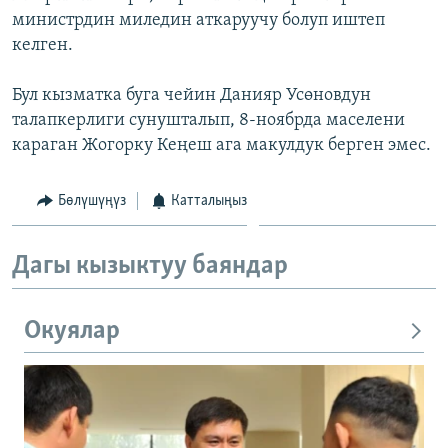
министрдин миледин аткаруучу болуп иштеп
келген.
Бул кызматка буга чейин Данияр Усөновдун
талапкерлиги сунушталып, 8-ноябрда маселени
караган Жогорку Кеңеш ага макулдук берген эмес.
Бөлүшүңүз
Катталыңыз
Дагы кызыктуу баяндар
Окуялар