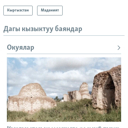
Кыргызстан
Маданият
Дагы кызыктуу баяндар
Окуялар