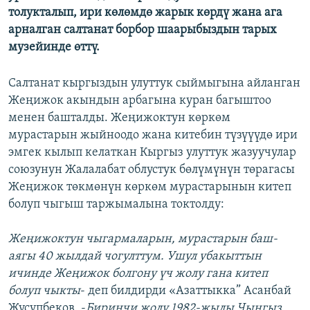
толукталып, ири көлөмдө жарык көрдү жана ага
ОНЛАЙН ШЕРИНЕ
ЭЖЕ-СИҢДИЛЕР
арналган салтанат борбор шаарыбыздын тарых
АЗАТТЫК+
музейинде өттү.
ЫҢГАЙСЫЗ СУРООЛОР
Салтанат кыргыздын улуттук сыймыгына айланган
Жеңижок акындын арбагына куран багыштоо
ЭЕ/АРнун бардык сайттары
менен башталды. Жеңижоктун көркөм
мурастарын жыйноодо жана китебин түзүүүдө ири
эмгек кылып келаткан Кыргыз улуттук жазуучулар
союзунун Жалалабат облустук бөлүмүнүн төрагасы
Жеңижок төкмөнүн көркөм мурастарынын китеп
болуп чыгыш таржымалына токтолду:
Жеңижоктун чыгармаларын, мурастарын баш-
аягы 40 жылдай чогулттум. Ушул убакыттын
ичинде Жеңижок болгону үч жолу гана китеп
болуп чыкты
- деп билдирди «Азаттыкка” Асанбай
Жусупбеков. -
Биринчи жолу 1982-жылы Чыңгыз