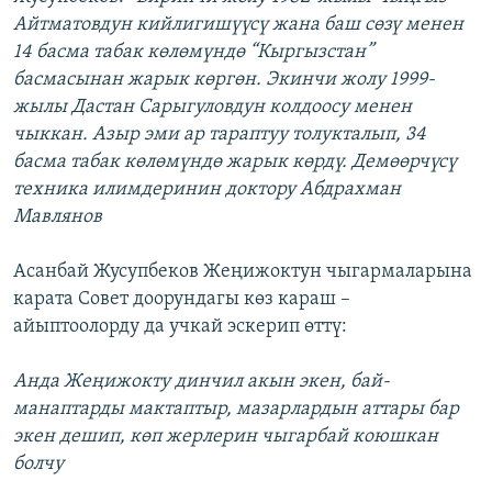
Айтматовдун кийлигишүүсү жана баш сөзү менен
14 басма табак көлөмүндө “Кыргызстан”
басмасынан жарык көргөн. Экинчи жолу 1999-
жылы Дастан Сарыгуловдун колдоосу менен
чыккан. Азыр эми ар тараптуу толукталып, 34
басма табак көлөмүндө жарык көрдү. Демөөрчүсү
техника илимдеринин доктору Абдрахман
Мавлянов
Асанбай Жусупбеков Жеңижоктун чыгармаларына
карата Совет доорундагы көз караш –
айыптоолорду да учкай эскерип өттү:
Анда Жеңижокту динчил акын экен, бай-
манаптарды мактаптыр, мазарлардын аттары бар
экен дешип, көп жерлерин чыгарбай коюшкан
болчу