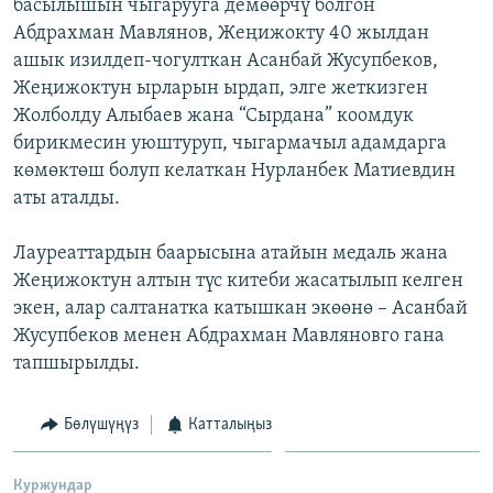
басылышын чыгарууга демөөрчү болгон
Абдрахман Мавлянов, Жеңижокту 40 жылдан
ашык изилдеп-чогулткан Асанбай Жусупбеков,
Жеңижоктун ырларын ырдап, элге жеткизген
Жолболду Алыбаев жана “Сырдана” коомдук
бирикмесин уюштуруп, чыгармачыл адамдарга
көмөктөш болуп келаткан Нурланбек Матиевдин
аты аталды.
Лауреаттардын баарысына атайын медаль жана
Жеңижоктун алтын түс китеби жасатылып келген
экен, алар салтанатка катышкан экөөнө – Асанбай
Жусупбеков менен Абдрахман Мавляновго гана
тапшырылды.
Бөлүшүңүз
Катталыңыз
Куржундар