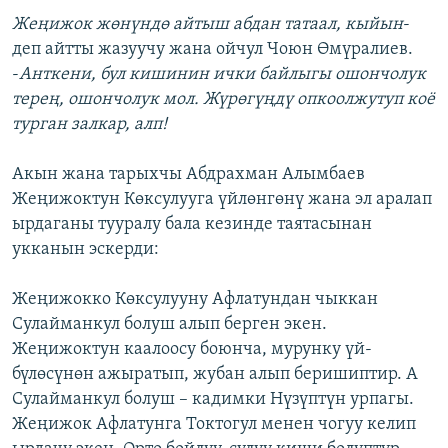
Жеңижок жөнүндө айтыш абдан татаал, кыйын
-
деп айтты жазуучу жана ойчул Чоюн Өмүралиев.
-
Анткени, бул кишинин ички байлыгы ошончолук
терең, ошончолук мол. Жүрөгүңдү опкоолжутуп коё
турган залкар, алп!
Акын жана тарыхчы Абдрахман Алымбаев
Жеңижоктун Көксулууга үйлөнгөнү жана эл аралап
ырдаганы тууралу бала кезинде таятасынан
укканын эскерди:
Жеңижокко Көксулууну Афлатундан чыккан
Сулайманкул болуш алып берген экен.
Жеңижоктун каалоосу боюнча, мурунку үй-
бүлөсүнөн ажыратып, жубан алып беришиптир. А
Сулайманкул болуш – кадимки Нүзүптүн урпагы.
Жеңижок Афлатунга Токтогул менен чогуу келип