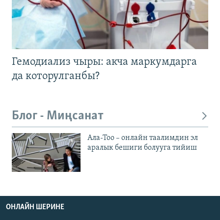
Гемодиализ чыры: акча маркумдарга
да которулганбы?
Блог - Миңсанат
Ала-Тоо – онлайн таалимдин эл
аралык бешиги болууга тийиш
ОНЛАЙН ШЕРИНЕ