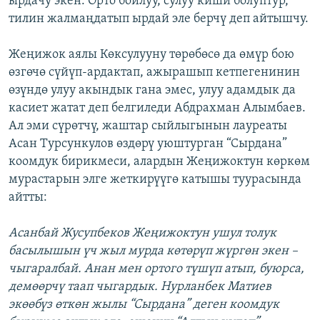
ырдачу экен. Орто бойлуу, сулуу киши болуптур,
тилин жалмаңдатып ырдай эле берчү деп айтышчу.
Жеңижок аялы Көксулууну төрөбөсө да өмүр бою
өзгөчө сүйүп-ардактап, ажырашып кетпегенинин
өзүндө улуу акындык гана эмес, улуу адамдык да
касиет жатат деп белгиледи Абдрахман Алымбаев.
Ал эми сүрөтчү, жаштар сыйлыгынын лауреаты
Асан Турсункулов өздөрү уюштурган “Сырдана”
коомдук бирикмеси, алардын Жеңижоктун көркөм
мурастарын элге жеткирүүгө катышы туурасында
айтты:
Асанбай Жусупбеков Жеңижоктун ушул толук
басылышын үч жыл мурда көтөрүп жүргөн экен –
чыгаралбай. Анан мен ортого түшүп атып, буюрса,
демөөрчү таап чыгардык. Нурланбек Матиев
экөөбүз өткөн жылы “Сырдана” деген коомдук