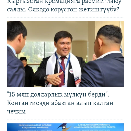
Кыргызстан кремацияга расмий тыюу
салды. Өлкөдө көрүстөн жетиштүүбү?
"15 млн долларлык мүлкүн берди".
Конгантиевди абактан алып калган
чечим