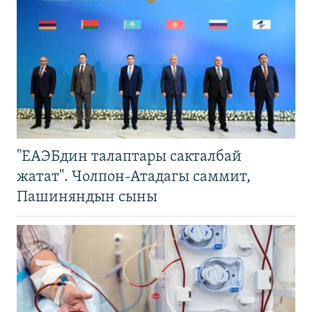
"ЕАЭБдин талаптары сакталбай
жатат". Чолпон-Атадагы саммит,
Пашиняндын сыны