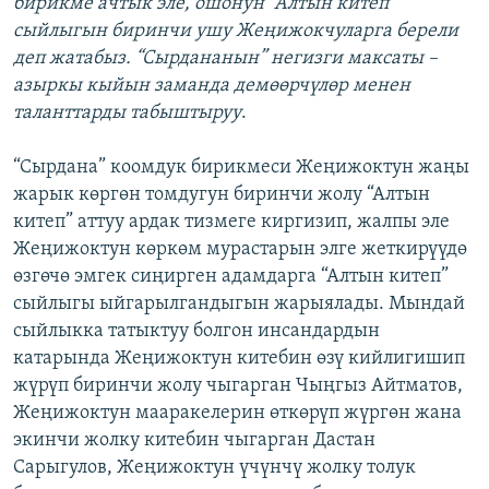
бирикме ачтык эле, ошонун “Алтын китеп”
сыйлыгын биринчи ушу Жеңижокчуларга берели
деп жатабыз. “Сырдананын” негизги максаты –
азыркы кыйын заманда демөөрчүлөр менен
таланттарды табыштыруу
.
“Сырдана” коомдук бирикмеси Жеңижоктун жаңы
жарык көргөн томдугун биринчи жолу “Алтын
китеп” аттуу ардак тизмеге киргизип, жалпы эле
Жеңижоктун көркөм мурастарын элге жеткирүүдө
өзгөчө эмгек сиңирген адамдарга “Алтын китеп”
сыйлыгы ыйгарылгандыгын жарыялады. Мындай
сыйлыкка татыктуу болгон инсандардын
катарында Жеңижоктун китебин өзү кийлигишип
жүрүп биринчи жолу чыгарган Чыңгыз Айтматов,
Жеңижоктун мааракелерин өткөрүп жүргөн жана
экинчи жолку китебин чыгарган Дастан
Сарыгулов, Жеңижоктун үчүнчү жолку толук