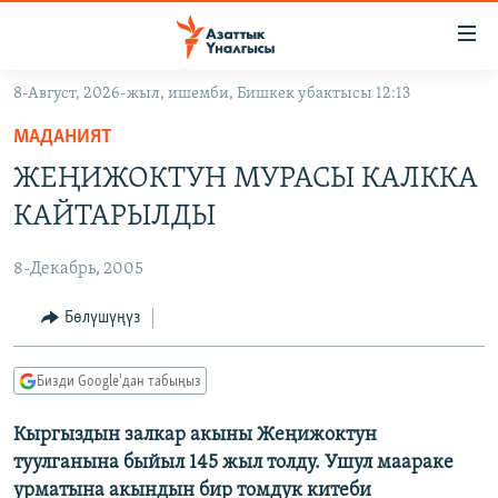
Линктер
Мазмунга
өтүңүз
8-Август, 2026-жыл, ишемби, Бишкек убактысы 12:13
Навигацияга
ЖАҢЫЛЫКТАР
өтүңүз
МАДАНИЯТ
КЫРГЫЗСТАН
Издөөгө
ЖЕҢИЖОКТУН МУРАСЫ КАЛККА
салыңыз
ДҮЙНӨ
КЫРГЫЗСТАН
КАЙТАРЫЛДЫ
УКРАИНА
САЯСАТ
ДҮЙНӨ
8-Декабрь, 2005
АТАЙЫН ИЛИКТӨӨ
ЭКОНОМИКА
БОРБОР АЗИЯ
ТВ ПРОГРАММАЛАР
Бөлүшүңүз
МАДАНИЯТ
ПОДКАСТ
БҮГҮН АЗАТТЫКТА
Бизди Google'дан табыңыз
ӨЗГӨЧӨ ПИКИР
ЭКСПЕРТТЕР ТАЛДАЙТ
Кыргыздын залкар акыны Жеңижоктун
БИЗ ЖАНА ДҮЙНӨ
Русский
туулганына быйыл 145 жыл толду. Ушул маараке
ДАНИСТЕ
урматына акындын бир томдук китеби