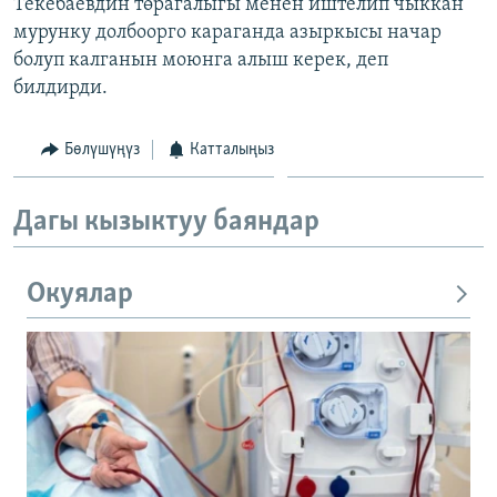
Текебаевдин төрагалыгы менен иштелип чыккан
мурунку долбоорго караганда азыркысы начар
болуп калганын моюнга алыш керек, деп
билдирди.
Бөлүшүңүз
Катталыңыз
Дагы кызыктуу баяндар
Окуялар