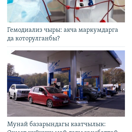
Гемодиализ чыры: акча маркумдарга
да которулганбы?
Мунай базарындагы каатчылык: