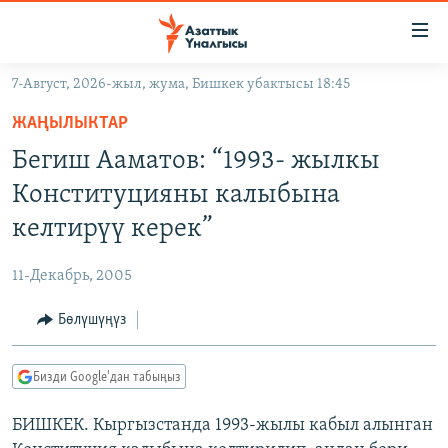
Линктер
Мазмунга
өтүңүз
7-Август, 2026-жыл, жума, Бишкек убактысы 18:45
Навигацияга
ЖАҢЫЛЫКТАР
өтүңүз
ЖАҢЫЛЫКТАР
КЫРГЫЗСТАН
Издөөгө
Бегиш Ааматов: “1993- жылкы
салыңыз
ДҮЙНӨ
КЫРГЫЗСТАН
Конституцияны калыбына
УКРАИНА
САЯСАТ
ДҮЙНӨ
келтирүү керек”
АТАЙЫН ИЛИКТӨӨ
ЭКОНОМИКА
БОРБОР АЗИЯ
11-Декабрь, 2005
ТВ ПРОГРАММАЛАР
МАДАНИЯТ
Бөлүшүңүз
ПОДКАСТ
БҮГҮН АЗАТТЫКТА
ӨЗГӨЧӨ ПИКИР
ЭКСПЕРТТЕР ТАЛДАЙТ
Бизди Google'дан табыңыз
БИЗ ЖАНА ДҮЙНӨ
Русский
БИШКЕК. Кыргызстанда 1993-жылы кабыл алынган
ДАНИСТЕ