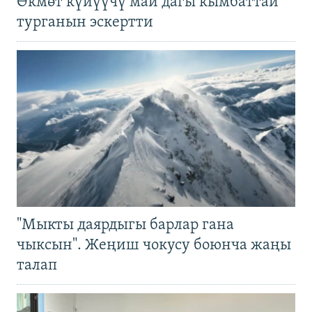
Өкмөт күйүүчү май дагы кымбаттай
турганын эскертти
"Мыкты даярдыгы барлар гана
чыксын". Жеңиш чокусу боюнча жаңы
талап