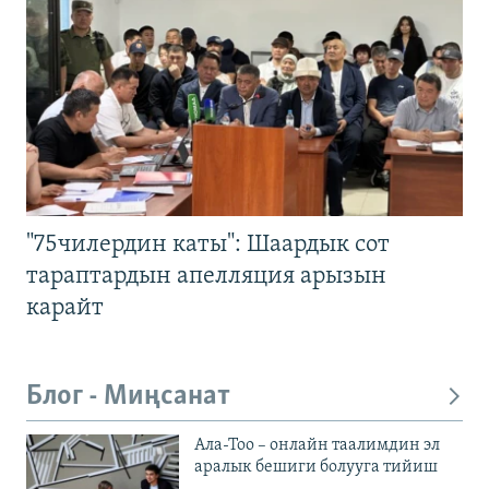
"75чилердин каты": Шаардык сот
тараптардын апелляция арызын
карайт
Блог - Миңсанат
Ала-Тоо – онлайн таалимдин эл
аралык бешиги болууга тийиш