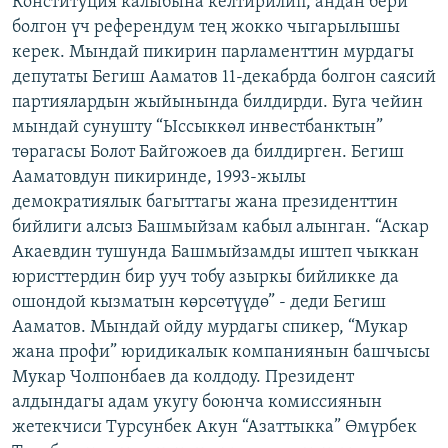
Конституция калыбына келтирилип, андан бери
ОНЛАЙН ШЕРИНЕ
ЭЖЕ-СИҢДИЛЕР
болгон үч референдум тең жокко чыгарылышы
керек. Мындай пикирин парламенттин мурдагы
АЗАТТЫК+
депутаты Бегиш Ааматов 11-декабрда болгон саясий
ЫҢГАЙСЫЗ СУРООЛОР
партиялардын жыйынында билдирди. Буга чейин
мындай сунушту “Ыссыккөл инвестбанктын”
төрагасы Болот Байгожоев да билдирген. Бегиш
ЭЕ/АРнун бардык сайттары
Ааматовдун пикиринде, 1993-жылы
демократиялык багыттагы жана президенттин
бийлиги алсыз Башмыйзам кабыл алынган. “Аскар
Акаевдин тушунда Башмыйзамды иштеп чыккан
юристтердин бир ууч тобу азыркы бийликке да
ошондой кызматын көрсөтүүдө” - деди Бегиш
Ааматов. Мындай ойду мурдагы спикер, “Мукар
жана профи” юридикалык компаниянын башчысы
Мукар Чолпонбаев да колдоду. Президент
алдындагы адам укугу боюнча комиссиянын
жетекчиси Турсунбек Акун “Азаттыкка” Өмүрбек