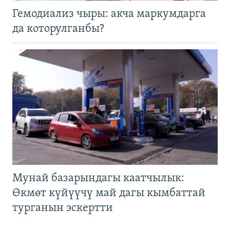
Гемодиализ чыры: акча маркумдарга
да которулганбы?
Мунай базарындагы каатчылык:
Өкмөт күйүүчү май дагы кымбаттай
турганын эскертти