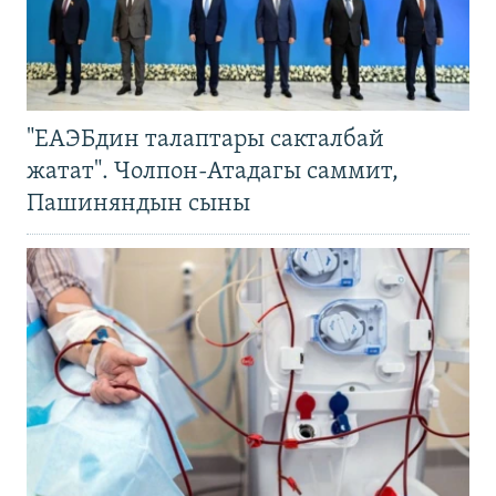
"ЕАЭБдин талаптары сакталбай
жатат". Чолпон-Атадагы саммит,
Пашиняндын сыны