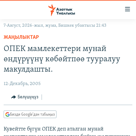
Линктер
Мазмунга
өтүңүз
7-Август, 2026-жыл, жума, Бишкек убактысы 21:43
Навигацияга
ЖАҢЫЛЫКТАР
өтүңүз
ЖАҢЫЛЫКТАР
КЫРГЫЗСТАН
Издөөгө
ОПЕК мамлекеттери мунай
салыңыз
ДҮЙНӨ
КЫРГЫЗСТАН
өндүрүүнү көбөйтпөө тууралуу
УКРАИНА
САЯСАТ
ДҮЙНӨ
макулдашты.
АТАЙЫН ИЛИКТӨӨ
ЭКОНОМИКА
БОРБОР АЗИЯ
12-Декабрь, 2005
ТВ ПРОГРАММАЛАР
МАДАНИЯТ
Бөлүшүңүз
ПОДКАСТ
БҮГҮН АЗАТТЫКТА
ӨЗГӨЧӨ ПИКИР
ЭКСПЕРТТЕР ТАЛДАЙТ
Бизди Google'дан табыңыз
БИЗ ЖАНА ДҮЙНӨ
Русский
Кувейтте бүгүн ОПЕК деп аталган мунай
ДАНИСТЕ