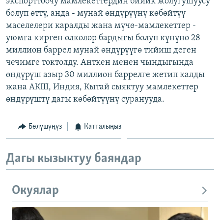
экспорттоочу мамлекеттердин бийик жолугушуусу
ОНЛАЙН ШЕРИНЕ
ЭЖЕ-СИҢДИЛЕР
болуп өттү, анда - мунай өндүрүүнү көбөйтүү
маселелери каралды жана мүчө-мамлекеттер -
АЗАТТЫК+
уюмга кирген өлкөлөр бардыгы болуп күнүнө 28
ЫҢГАЙСЫЗ СУРООЛОР
миллион баррел мунай өндүрүүгө тийиш деген
чечимге токтолду. Анткен менен чындыгында
өндүрүш азыр 30 миллион баррелге жетип калды
ЭЕ/АРнун бардык сайттары
жана АКШ, Индия, Кытай сыяктуу мамлекеттер
өндүрүштү дагы көбөйтүүнү суранууда.
Бөлүшүңүз
Катталыңыз
Дагы кызыктуу баяндар
Окуялар