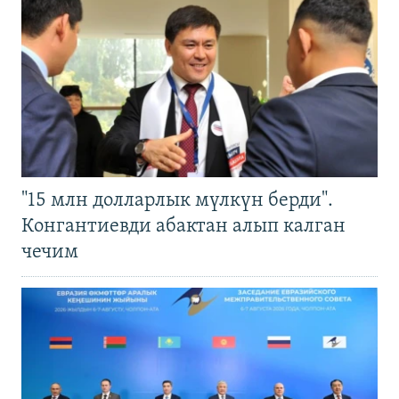
"15 млн долларлык мүлкүн берди".
Конгантиевди абактан алып калган
чечим