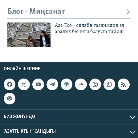
Блог - Миңсанат
Ала-Тоо – онлайн таалимдин эл
аралык бешиги болууга тийиш
ОНЛАЙН ШЕРИНЕ
БИЗ ЖӨНҮНДӨ
"АЗАТТЫКТЫН" САНДЫГЫ