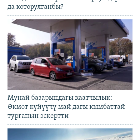
да которулганбы?
Мунай базарындагы каатчылык:
Өкмөт күйүүчү май дагы кымбаттай
турганын эскертти