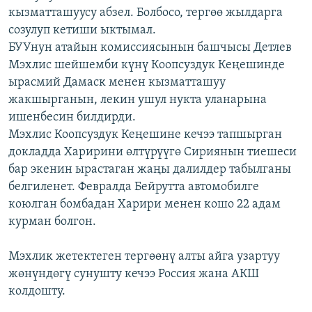
кызматташуусу абзел. Болбосо, тергөө жылдарга
ОНЛАЙН ШЕРИНЕ
ЭЖЕ-СИҢДИЛЕР
созулуп кетиши ыктымал.
АЗАТТЫК+
БУУнун атайын комиссиясынын башчысы Детлев
ЫҢГАЙСЫЗ СУРООЛОР
Мэхлис шейшемби күнү Коопсуздук Кеңешинде
ырасмий Дамаск менен кызматташуу
жакшырганын, лекин ушул нукта уланарына
ЭЕ/АРнун бардык сайттары
ишенбесин билдирди.
Мэхлис Коопсуздук Кеңешине кечээ тапшырган
докладда Харирини өлтүрүүгө Сириянын тиешеси
бар экенин ырастаган жаңы далилдер табылганы
белгиленет. Февралда Бейрутта автомобилге
коюлган бомбадан Харири менен кошо 22 адам
курман болгон.
Мэхлик жетектеген тергөөнү алты айга узартуу
жөнүндөгү сунушту кечээ Россия жана АКШ
колдошту.