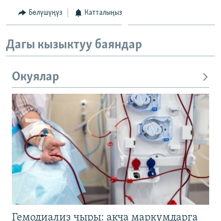
Бөлүшүңүз
Катталыңыз
Дагы кызыктуу баяндар
Окуялар
Гемодиализ чыры: акча маркумдарга