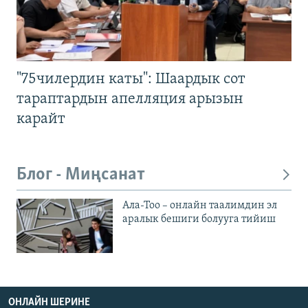
"75чилердин каты": Шаардык сот
тараптардын апелляция арызын
карайт
Блог - Миңсанат
Ала-Тоо – онлайн таалимдин эл
аралык бешиги болууга тийиш
ОНЛАЙН ШЕРИНЕ