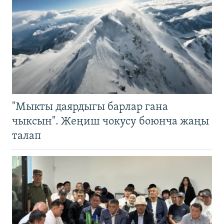
"Мыкты даярдыгы барлар гана
чыксын". Жеңиш чокусу боюнча жаңы
талап