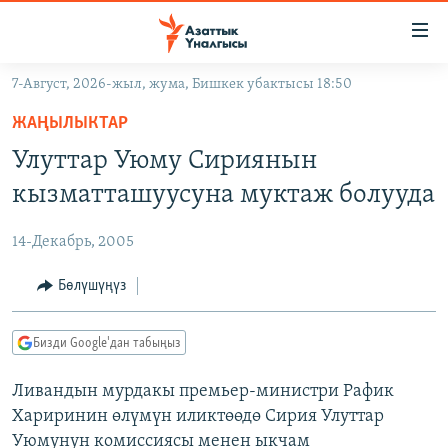
Линктер
Мазмунга
өтүңүз
7-Август, 2026-жыл, жума, Бишкек убактысы 18:50
Навигацияга
ЖАҢЫЛЫКТАР
өтүңүз
ЖАҢЫЛЫКТАР
КЫРГЫЗСТАН
Издөөгө
Улуттар Уюму Сириянын
салыңыз
ДҮЙНӨ
КЫРГЫЗСТАН
кызматташуусуна муктаж болууда
УКРАИНА
САЯСАТ
ДҮЙНӨ
14-Декабрь, 2005
АТАЙЫН ИЛИКТӨӨ
ЭКОНОМИКА
БОРБОР АЗИЯ
ТВ ПРОГРАММАЛАР
Бөлүшүңүз
МАДАНИЯТ
ПОДКАСТ
БҮГҮН АЗАТТЫКТА
Бизди Google'дан табыңыз
ӨЗГӨЧӨ ПИКИР
ЭКСПЕРТТЕР ТАЛДАЙТ
Ливандын мурдакы премьер-министри Рафик
БИЗ ЖАНА ДҮЙНӨ
Русский
Хариринин өлүмүн иликтөөдө Сирия Улуттар
ДАНИСТЕ
Уюмунун комиссиясы менен ыкчам