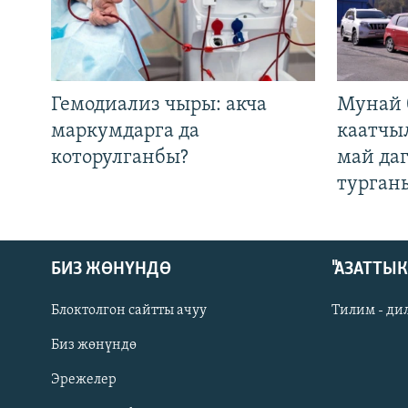
Гемодиализ чыры: акча
Мунай 
маркумдарга да
каатчы
которулганбы?
май да
турган
БИЗ ЖӨНҮНДӨ
"АЗАТТЫ
Блоктолгон сайтты ачуу
Тилим - ди
Биз жөнүндө
Русский
Эрежелер