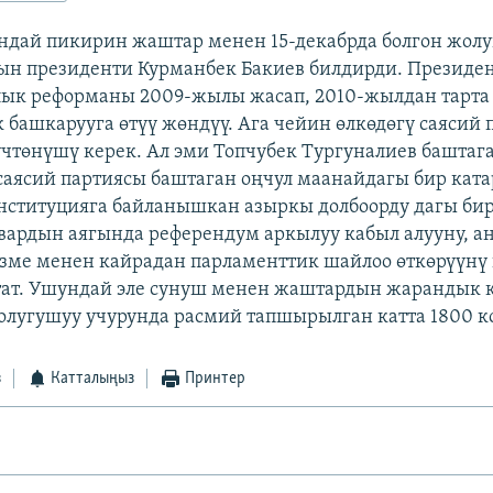
дай пикирин жаштар менен 15-декабрда болгон жол
ын президенти Курманбек Бакиев билдирди. Президе
лык реформаны 2009-жылы жасап, 2010-жылдан тарта
 башкарууга өтүү жөндүү. Ага чейин өлкөдөгү саясий 
чтөнүшү керек. Ал эми Топчубек Тургуналиев баштаг
аясий партиясы баштаган оңчул маанайдагы бир ката
нституцияга байланышкан азыркы долбоорду дагы бир
нвардын аягында референдум аркылуу кабыл алууну, а
зме менен кайрадан парламенттик шайлоо өткөрүүнү
ат. Ушундай эле сунуш менен жаштардын жарандык 
лугушуу учурунда расмий тапшырылган катта 1800 ко
з
Катталыңыз
Принтер