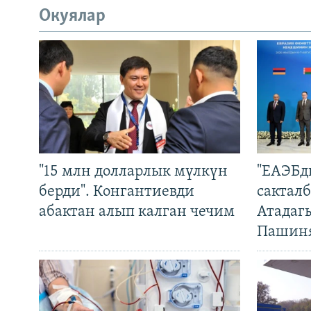
Окуялар
"15 млн долларлык мүлкүн
"ЕАЭБд
берди". Конгантиевди
сакталб
абактан алып калган чечим
Атадаг
Пашин