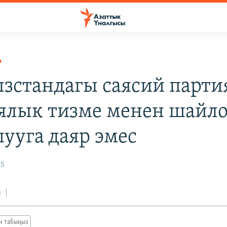
Р
зстандагы саясий парти
ялык тизме менен шайло
ууга даяр эмес
05
з
ан табыңыз