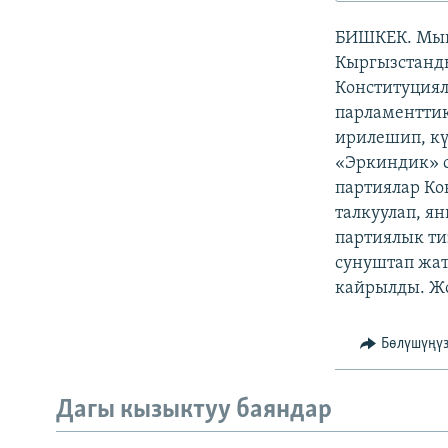
ЭЖЕ-СИҢДИЛЕР
БИШКЕК. Мын
АЗАТТЫК+
Кыргызстанд
ЫҢГАЙСЫЗ СУРООЛОР
Конституция
парламенттик
ирилешип, кү
«Эркиндик» с
партиялар Ко
талкуулап, я
партиялык ти
сунуштап жат
кайрылды. Жо
Бөлүшүңү
Дагы кызыктуу баяндар