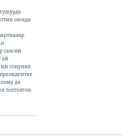
угушууда
нттин оюнда
партиялар
ан
р саясий
 ай
нын соңунан
 президентке
коому да
л топтолгон.