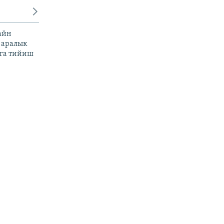
айн
 аралык
га тийиш