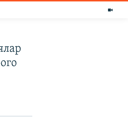
ялар
ого