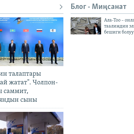
Блог - Миңсанат
Ала-Тоо – онл
таалимдин эл
бешиги болуу
ин талаптары
ай жатат". Чолпон-
ы саммит,
яндын сыны