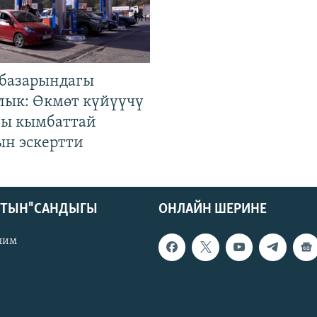
базарындагы
лык: Өкмөт күйүүчү
гы кымбаттай
ын эскертти
КТЫН" САНДЫГЫ
ОНЛАЙН ШЕРИНЕ
лим