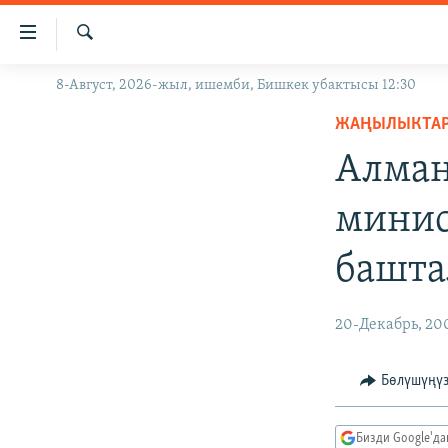
Линктер
Мазмунга
өтүңүз
Издөө
8-Август, 2026-жыл, ишемби, Бишкек убактысы 12:30
ЖАҢЫЛЫКТАР
Навигацияга
өтүңүз
ЖАҢЫЛЫКТА
КЫРГЫЗСТАН
Издөөгө
Алман
ДҮЙНӨ
КЫРГЫЗСТАН
салыңыз
УКРАИНА
САЯСАТ
ДҮЙНӨ
минис
АТАЙЫН ИЛИКТӨӨ
ЭКОНОМИКА
БОРБОР АЗИЯ
башта
ТВ ПРОГРАММАЛАР
МАДАНИЯТ
ПОДКАСТ
БҮГҮН АЗАТТЫКТА
20-Декабрь, 20
ӨЗГӨЧӨ ПИКИР
ЭКСПЕРТТЕР ТАЛДАЙТ
БИЗ ЖАНА ДҮЙНӨ
Бөлүшүңү
ДАНИСТЕ
Бизди Google'д