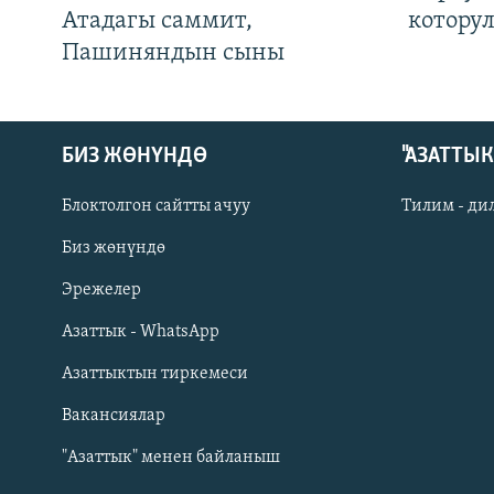
Атадагы саммит,
котору
Пашиняндын сыны
БИЗ ЖӨНҮНДӨ
"АЗАТТЫ
Блоктолгон сайтты ачуу
Тилим - ди
Биз жөнүндө
Русский
Эрежелер
Азаттык - WhatsApp
ОНЛАЙН ШЕРИНЕ
Азаттыктын тиркемеси
Вакансиялар
"Азаттык" менен байланыш
ЭЕ/АРнун бардык сайттары