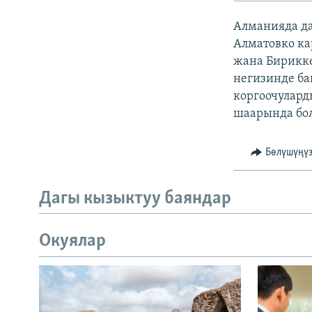
ЭЖЕ-СИҢДИЛЕР
Алманияда д
АЗАТТЫК+
Алматовко ка
ЫҢГАЙСЫЗ СУРООЛОР
жана Бирикк
негизинде ба
коргоочулар
шаарында бол
Бөлүшүңү
Дагы кызыктуу баяндар
Окуялар