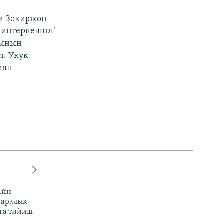
и Зокиржон
и интернешнл"
рынын
т. Укук
иян
айн
 аралык
га тийиш