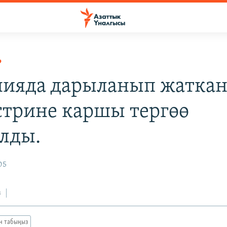
Р
ияда дарыланып жаткан
трине каршы тергөө
лды.
05
з
ан табыңыз