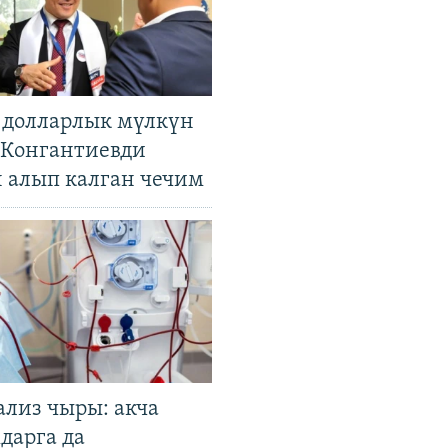
н долларлык мүлкүн
. Конгантиевди
н алып калган чечим
ализ чыры: акча
дарга да