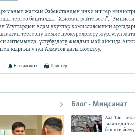
арыланып жаткан Өзбекстандын ички иштер министр
ршы тергөө башталды. "Хьюман райтс вотч", "Эмнист
ен Улуттардын Адам укуктар комиссиясынын арызда
шталган тергөөнү немис прокуролрлору жүргүзүп жата
дын айтымында, үстүбүздөгү жылдын май айында Анж
гон кыргын үчүн Алматов дагы жооптуу.
з
Катталыңыз
Принтер
Блог - Миңсанат
Ала-Тоо – онл
таалимдин эл
бешиги болуу