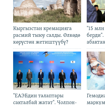
Кыргызстан кремацияга
"15 мл
расмий тыюу салды. Өлкөдө
берди"
көрүстөн жетиштүүбү?
абакта
"ЕАЭБдин талаптары
Гемоди
сакталбай жатат". Чолпон-
маркум