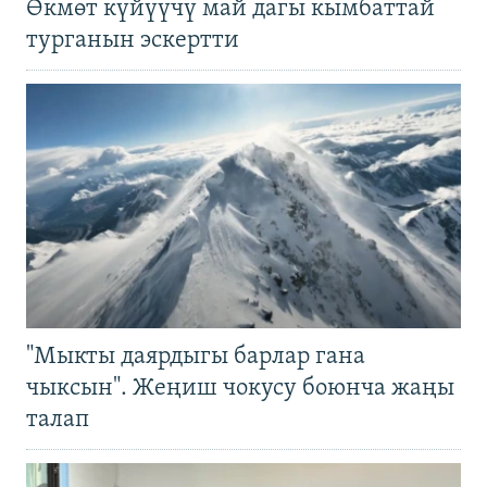
Өкмөт күйүүчү май дагы кымбаттай
турганын эскертти
"Мыкты даярдыгы барлар гана
чыксын". Жеңиш чокусу боюнча жаңы
талап