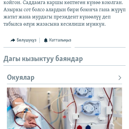
койгон. Саддамга каршы көптөгөн күнөө коюлган.
ОНЛАЙН ШЕРИНЕ
ЭЖЕ-СИҢДИЛЕР
Азыркы сот болсо алардын бири боюнча гана жүрүп
АЗАТТЫК+
жатат жана мурдагы президент күнөөлүү деп
табылса өлүм жазасына кесилиши мүмкүн.
ЫҢГАЙСЫЗ СУРООЛОР
Бөлүшүңүз
Катталыңыз
ЭЕ/АРнун бардык сайттары
Дагы кызыктуу баяндар
Окуялар