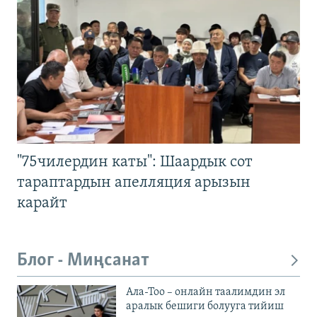
"75чилердин каты": Шаардык сот
тараптардын апелляция арызын
карайт
Блог - Миңсанат
Ала-Тоо – онлайн таалимдин эл
аралык бешиги болууга тийиш