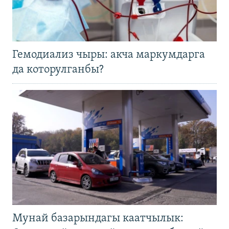
Гемодиализ чыры: акча маркумдарга
да которулганбы?
Мунай базарындагы каатчылык: