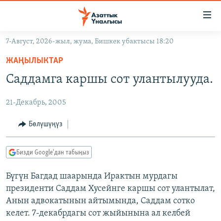
Линктер
Мазмунга
өтүңүз
7-Август, 2026-жыл, жума, Бишкек убактысы 18:20
Навигацияга
ЖАҢЫЛЫКТАР
өтүңүз
ЖАҢЫЛЫКТАР
КЫРГЫЗСТАН
Издөөгө
Саддамга каршы сот улантылууда.
салыңыз
ДҮЙНӨ
КЫРГЫЗСТАН
21-Декабрь, 2005
УКРАИНА
САЯСАТ
ДҮЙНӨ
АТАЙЫН ИЛИКТӨӨ
ЭКОНОМИКА
БОРБОР АЗИЯ
Бөлүшүңүз
ТВ ПРОГРАММАЛАР
МАДАНИЯТ
Бизди Google'дан табыңыз
ПОДКАСТ
БҮГҮН АЗАТТЫКТА
Бүгүн Багдад шаарында Ирактын мурдагы
ӨЗГӨЧӨ ПИКИР
ЭКСПЕРТТЕР ТАЛДАЙТ
президенти Саддам Хусейнге каршы сот улантылат,
БИЗ ЖАНА ДҮЙНӨ
Анын адвокатынын айтымында, Саддам сотко
Русский
келет. 7-декабрдагы сот жыйынына ал келбей
ДАНИСТЕ