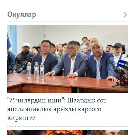
Окуялар
"75чилердин иши": Шаардык сот
апелляциялык арызды кароого
киришти