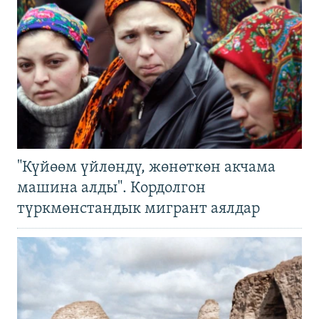
"Күйөөм үйлөндү, жөнөткөн акчама
машина алды". Кордолгон
түркмөнстандык мигрант аялдар