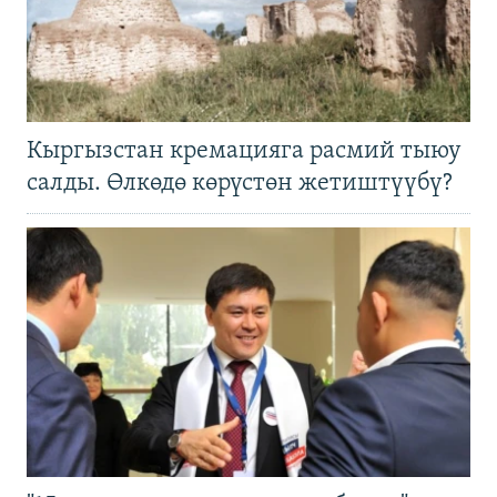
Кыргызстан кремацияга расмий тыюу
салды. Өлкөдө көрүстөн жетиштүүбү?