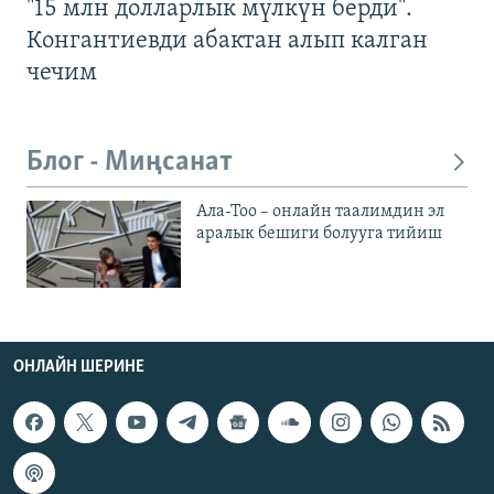
"15 млн долларлык мүлкүн берди".
Конгантиевди абактан алып калган
чечим
Блог - Миңсанат
Ала-Тоо – онлайн таалимдин эл
аралык бешиги болууга тийиш
ОНЛАЙН ШЕРИНЕ