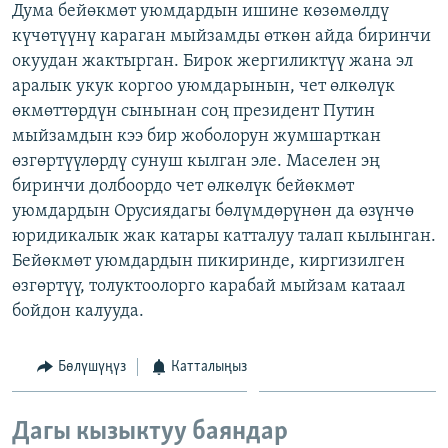
Дума бейөкмөт уюмдардын ишине көзөмөлдү
ОНЛАЙН ШЕРИНЕ
ЭЖЕ-СИҢДИЛЕР
күчөтүүнү караган мыйзамды өткөн айда биринчи
АЗАТТЫК+
окуудан жактырган. Бирок жергиликтүү жана эл
аралык укук коргоо уюмдарынын, чет өлкөлүк
ЫҢГАЙСЫЗ СУРООЛОР
өкмөттөрдүн сынынан соң президент Путин
мыйзамдын кээ бир жоболорун жумшарткан
ЭЕ/АРнун бардык сайттары
өзгөртүүлөрдү сунуш кылган эле. Маселен эң
биринчи долбоордо чет өлкөлүк бейөкмөт
уюмдардын Орусиядагы бөлүмдөрүнөн да өзүнчө
юридикалык жак катары катталуу талап кылынган.
Бейөкмөт уюмдардын пикиринде, киргизилген
өзгөртүү, толуктоолорго карабай мыйзам катаал
бойдон калууда.
Бөлүшүңүз
Катталыңыз
Дагы кызыктуу баяндар