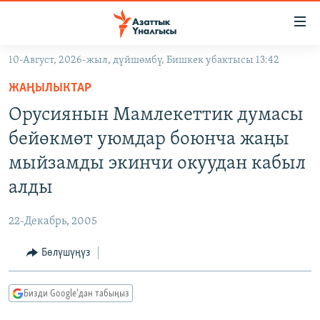
Линктер
Мазмунга
өтүңүз
10-Август, 2026-жыл, дүйшөмбү, Бишкек убактысы 13:42
Навигацияга
ЖАҢЫЛЫКТАР
өтүңүз
ЖАҢЫЛЫКТАР
КЫРГЫЗСТАН
Издөөгө
Орусиянын Мамлекеттик думасы
салыңыз
ДҮЙНӨ
КЫРГЫЗСТАН
бейөкмөт уюмдар боюнча жаңы
УКРАИНА
САЯСАТ
ДҮЙНӨ
мыйзамды экинчи окуудан кабыл
АТАЙЫН ИЛИКТӨӨ
ЭКОНОМИКА
БОРБОР АЗИЯ
алды
ТВ ПРОГРАММАЛАР
МАДАНИЯТ
22-Декабрь, 2005
ПОДКАСТ
БҮГҮН АЗАТТЫКТА
Бөлүшүңүз
ӨЗГӨЧӨ ПИКИР
ЭКСПЕРТТЕР ТАЛДАЙТ
БИЗ ЖАНА ДҮЙНӨ
Русский
Бизди Google'дан табыңыз
ДАНИСТЕ