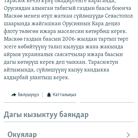
Тарасюк кечээ күнү билдиргенге караганда,
ОНЛАЙН ШЕРИНЕ
ЭЖЕ-СИҢДИЛЕР
Орусиядан алынган табигый газдын баасы боюнча
Маскөө менен өтүп жаткан сүйлөшүүдө Севастопол
АЗАТТЫК+
шаарында жайгашкан Орусиянын Кара деңиз
ЫҢГАЙСЫЗ СУРООЛОР
флоту төлөгөн ижара маселесин көтөрбөш керек.
Маскөө газдын баасын 2006-жылдан тартып төрт
эсеге көбөйтүүнү талап кылууда жана жакында
ЭЕ/АРнун бардык сайттары
айрым украиналык саясатчылар ижара баасын
дагы көтөрүш керек деп чыккан. Тарасюктун
айтымында, сүйлөшүүнү кызуу кандыкка
алдырбай улантыш керек.
Бөлүшүңүз
Катталыңыз
Дагы кызыктуу баяндар
Окуялар