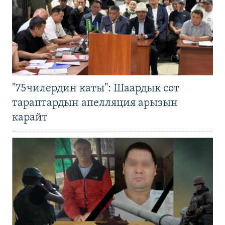
"75чилердин каты": Шаардык сот
тараптардын апелляция арызын
карайт