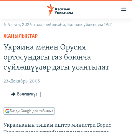
Линктер
Мазмунга
өтүңүз
6-Август, 2026-жыл, бейшемби, Бишкек убактысы 19:11
Навигацияга
ЖАҢЫЛЫКТАР
өтүңүз
ЖАҢЫЛЫКТАР
КЫРГЫЗСТАН
Издөөгө
Украина менен Орусия
салыңыз
ДҮЙНӨ
КЫРГЫЗСТАН
ортосундагы газ боюнча
УКРАИНА
САЯСАТ
ДҮЙНӨ
сүйлөшүүлөр дагы улантылат
АТАЙЫН ИЛИКТӨӨ
ЭКОНОМИКА
БОРБОР АЗИЯ
23-Декабрь, 2005
ТВ ПРОГРАММАЛАР
МАДАНИЯТ
Бөлүшүңүз
ПОДКАСТ
БҮГҮН АЗАТТЫКТА
ӨЗГӨЧӨ ПИКИР
ЭКСПЕРТТЕР ТАЛДАЙТ
Бизди Google'дан табыңыз
БИЗ ЖАНА ДҮЙНӨ
Русский
Украинанын тышкы иштер министри Борис
ДАНИСТЕ