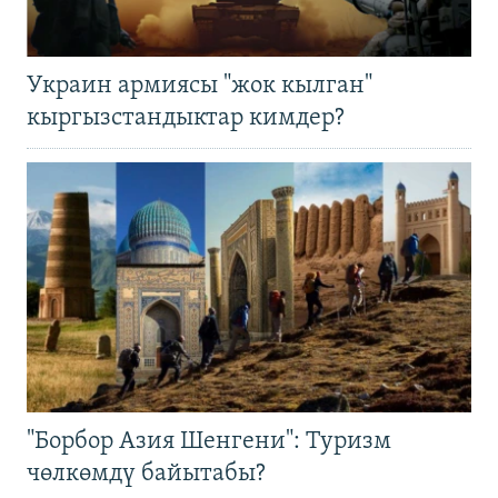
Украин армиясы "жок кылган"
кыргызстандыктар кимдер?
"Борбор Азия Шенгени": Туризм
чөлкөмдү байытабы?