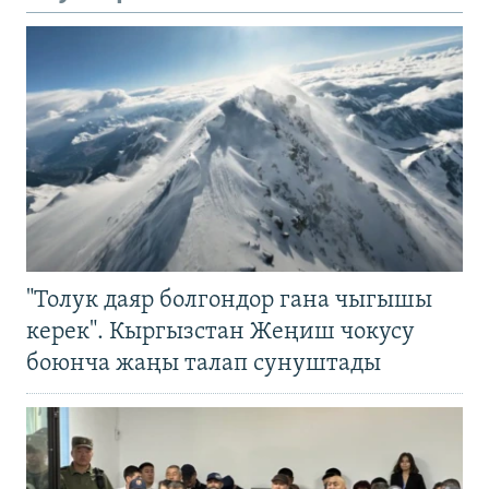
"Толук даяр болгондор гана чыгышы
керек". Кыргызстан Жеңиш чокусу
боюнча жаңы талап сунуштады