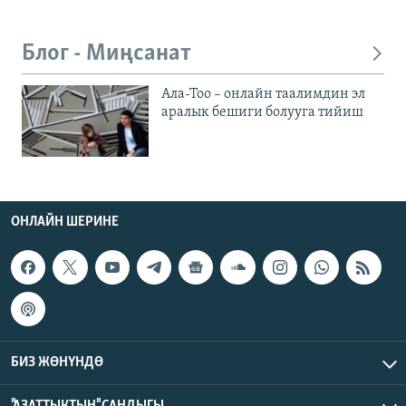
Блог - Миңсанат
Ала-Тоо – онлайн таалимдин эл
аралык бешиги болууга тийиш
ОНЛАЙН ШЕРИНЕ
БИЗ ЖӨНҮНДӨ