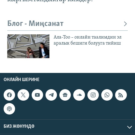
Блог - Миңсанат
Ала-Тоо – онлайн таалимдин эл
аралык бешиги болууга тийиш
ОНЛАЙН ШЕРИНЕ
БИЗ ЖӨНҮНДӨ