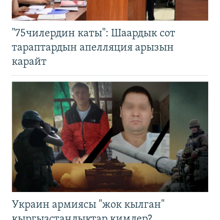
"75чилердин каты": Шаардык сот
тараптардын апелляция арызын
карайт
Украин армиясы "жок кылган"
кыргызстандыктар кимдер?