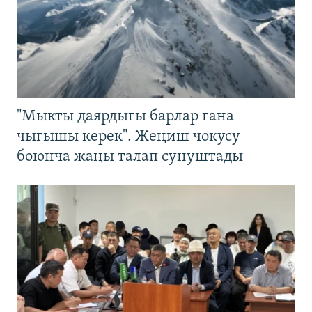
"Мыкты даярдыгы барлар гана
чыгышы керек". Жеңиш чокусу
боюнча жаңы талап сунуштады