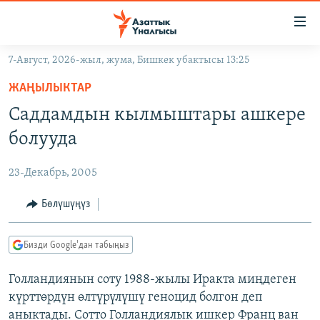
Линктер
Мазмунга
өтүңүз
7-Август, 2026-жыл, жума, Бишкек убактысы 13:25
Навигацияга
ЖАҢЫЛЫКТАР
өтүңүз
ЖАҢЫЛЫКТАР
КЫРГЫЗСТАН
Издөөгө
Саддамдын кылмыштары ашкере
салыңыз
ДҮЙНӨ
КЫРГЫЗСТАН
болууда
УКРАИНА
САЯСАТ
ДҮЙНӨ
23-Декабрь, 2005
АТАЙЫН ИЛИКТӨӨ
ЭКОНОМИКА
БОРБОР АЗИЯ
ТВ ПРОГРАММАЛАР
Бөлүшүңүз
МАДАНИЯТ
ПОДКАСТ
БҮГҮН АЗАТТЫКТА
Бизди Google'дан табыңыз
ӨЗГӨЧӨ ПИКИР
ЭКСПЕРТТЕР ТАЛДАЙТ
Голландиянын соту 1988-жылы Иракта миңдеген
БИЗ ЖАНА ДҮЙНӨ
Русский
күрттөрдүн өлтүрүлүшү геноцид болгон деп
ДАНИСТЕ
аныктады. Сотто Голландиялык ишкер Франц ван