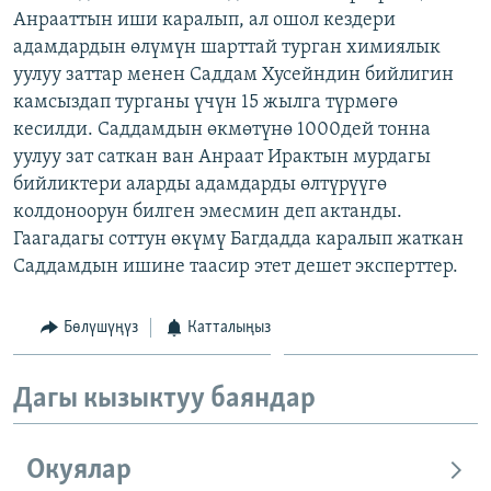
Анрааттын иши каралып, ал ошол кездери
ОНЛАЙН ШЕРИНЕ
ЭЖЕ-СИҢДИЛЕР
адамдардын өлүмүн шарттай турган химиялык
АЗАТТЫК+
уулуу заттар менен Саддам Хусейндин бийлигин
ЫҢГАЙСЫЗ СУРООЛОР
камсыздап турганы үчүн 15 жылга түрмөгө
кесилди. Саддамдын өкмөтүнө 1000дей тонна
уулуу зат саткан ван Анраат Ирактын мурдагы
ЭЕ/АРнун бардык сайттары
бийликтери аларды адамдарды өлтүрүүгө
колдоноорун билген эмесмин деп актанды.
Гаагадагы соттун өкүмү Багдадда каралып жаткан
Саддамдын ишине таасир этет дешет эксперттер.
Бөлүшүңүз
Катталыңыз
Дагы кызыктуу баяндар
Окуялар