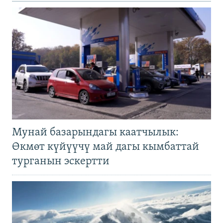
Мунай базарындагы каатчылык:
Өкмөт күйүүчү май дагы кымбаттай
турганын эскертти