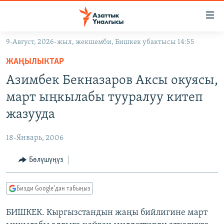
Линктер
Мазмунга
өтүңүз
9-Август, 2026-жыл, жекшемби, Бишкек убактысы 14:55
Навигацияга
ЖАҢЫЛЫКТАР
өтүңүз
ЖАҢЫЛЫКТАР
КЫРГЫЗСТАН
Издөөгө
Азимбек Бекназаров Аксы окуясы,
салыңыз
ДҮЙНӨ
КЫРГЫЗСТАН
март ыңкылабы тууралуу китеп
УКРАИНА
САЯСАТ
ДҮЙНӨ
жазууда
АТАЙЫН ИЛИКТӨӨ
ЭКОНОМИКА
БОРБОР АЗИЯ
18-Январь, 2006
ТВ ПРОГРАММАЛАР
МАДАНИЯТ
Бөлүшүңүз
ПОДКАСТ
БҮГҮН АЗАТТЫКТА
ӨЗГӨЧӨ ПИКИР
ЭКСПЕРТТЕР ТАЛДАЙТ
Бизди Google'дан табыңыз
БИЗ ЖАНА ДҮЙНӨ
Русский
БИШКЕК. Кыргызстандын жаңы бийлигине март
ДАНИСТЕ