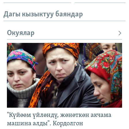
Дагы кызыктуу баяндар
Окуялар
"Күйөөм үйлөндү, жөнөткөн акчама
машина алды". Кордолгон