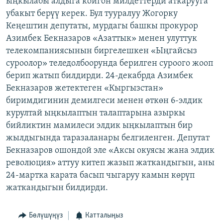
ыңкылабы алдыга койгон милдеттерди аткарууга
ОНЛАЙН ШЕРИНЕ
ЭЖЕ-СИҢДИЛЕР
убакыт берүү керек. Бул тууралуу Жогорку
Кеңештин депутаты, мурдагы башкы прокурор
АЗАТТЫК+
Азимбек Бекназаров «Азаттык» менен улуттук
ЫҢГАЙСЫЗ СУРООЛОР
телекомпаниясынын биргелешкен «Ыңгайсыз
суроолор» теледолбоорунда берилген суроого жооп
берип жатып билдирди. 24-декабрда Азимбек
ЭЕ/АРнун бардык сайттары
Бекназаров жетектеген «Кыргызстан»
биримдигинин демилгеси менен өткөн 6-элдик
курултай ыңкылаптын талаптарына азыркы
бийликтин мамилеси элдик ыңкылаптын бир
жылдыгында таразаланары белгиленген. Депутат
Бекназаров ошондой эле «Аксы окуясы жана элдик
революция» аттуу китеп жазып жаткандыгын, аны
24-мартка карата басып чыгаруу камын көрүп
жаткандыгын билдирди.
Бөлүшүңүз
Катталыңыз