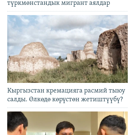
түркмөнстандык мигрант аялдар
Кыргызстан кремацияга расмий тыюу
салды. Өлкөдө көрүстөн жетиштүүбү?