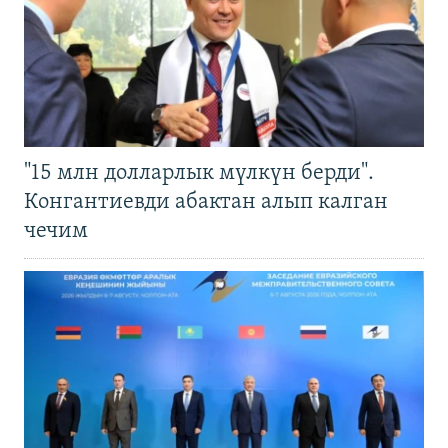
"15 млн долларлык мүлкүн берди".
Конгантиевди абактан алып калган
чечим