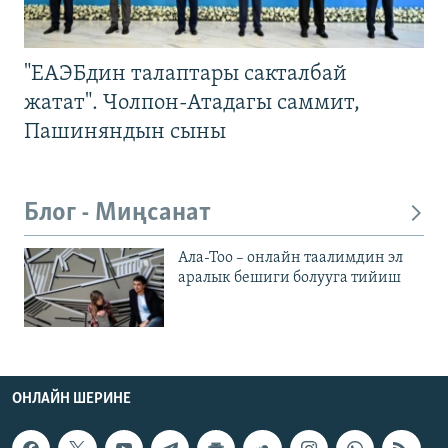
"ЕАЭБдин талаптары сакталбай
жатат". Чолпон-Атадагы саммит,
Пашиняндын сыны
Блог - Миңсанат
Ала-Тоо – онлайн таалимдин эл
аралык бешиги болууга тийиш
ОНЛАЙН ШЕРИНЕ