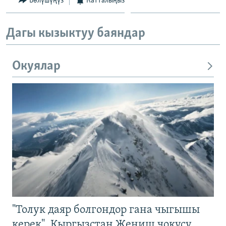
Бөлүшүңүз
Катталыңыз
Дагы кызыктуу баяндар
Окуялар
"Толук даяр болгондор гана чыгышы
керек". Кыргызстан Жеңиш чокусу