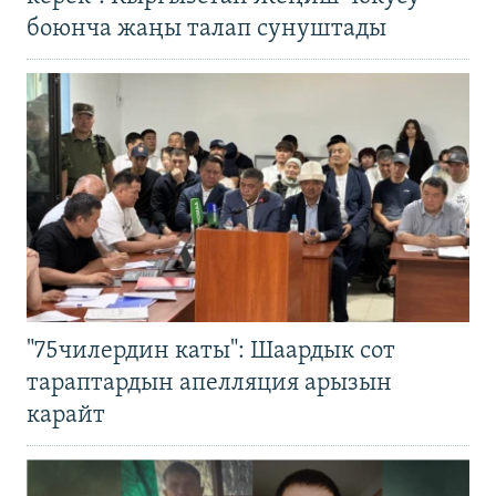
боюнча жаңы талап сунуштады
"75чилердин каты": Шаардык сот
тараптардын апелляция арызын
карайт