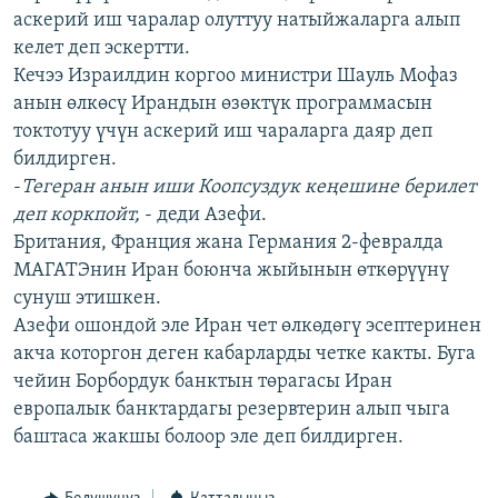
аскерий иш чаралар олуттуу натыйжаларга алып
ОНЛАЙН ШЕРИНЕ
ЭЖЕ-СИҢДИЛЕР
келет деп эскертти.
АЗАТТЫК+
Кечээ Израилдин коргоо министри Шауль Мофаз
ЫҢГАЙСЫЗ СУРООЛОР
анын өлкөсү Ирандын өзөктүк программасын
токтотуу үчүн аскерий иш чараларга даяр деп
билдирген.
ЭЕ/АРнун бардык сайттары
-
Тегеран анын иши Коопсуздук кеңешине берилет
деп коркпойт,
- деди Азефи.
Британия, Франция жана Германия 2-февралда
МАГАТЭнин Иран боюнча жыйынын өткөрүүнү
сунуш этишкен.
Азефи ошондой эле Иран чет өлкөдөгү эсептеринен
акча которгон деген кабарларды четке какты. Буга
чейин Борбордук банктын төрагасы Иран
европалык банктардагы резервтерин алып чыга
баштаса жакшы болоор эле деп билдирген.