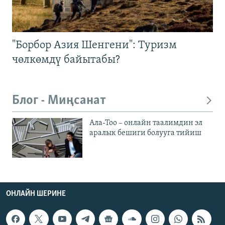
"Борбор Азия Шенгени": Туризм
чөлкөмдү байытабы?
Блог - Миңсанат
Ала-Тоо – онлайн таалимдин эл
аралык бешиги болууга тийиш
ОНЛАЙН ШЕРИНЕ