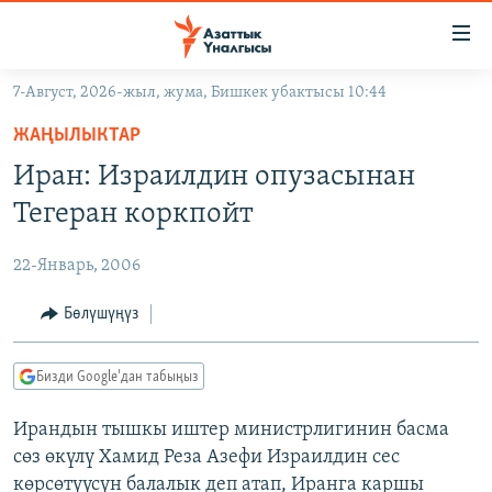
Линктер
Мазмунга
өтүңүз
7-Август, 2026-жыл, жума, Бишкек убактысы 10:44
Навигацияга
ЖАҢЫЛЫКТАР
өтүңүз
ЖАҢЫЛЫКТАР
КЫРГЫЗСТАН
Издөөгө
Иран: Израилдин опузасынан
салыңыз
ДҮЙНӨ
КЫРГЫЗСТАН
Тегеран коркпойт
УКРАИНА
САЯСАТ
ДҮЙНӨ
22-Январь, 2006
АТАЙЫН ИЛИКТӨӨ
ЭКОНОМИКА
БОРБОР АЗИЯ
ТВ ПРОГРАММАЛАР
Бөлүшүңүз
МАДАНИЯТ
ПОДКАСТ
БҮГҮН АЗАТТЫКТА
Бизди Google'дан табыңыз
ӨЗГӨЧӨ ПИКИР
ЭКСПЕРТТЕР ТАЛДАЙТ
Ирандын тышкы иштер министрлигинин басма
БИЗ ЖАНА ДҮЙНӨ
Русский
сөз өкүлү Хамид Реза Азефи Израилдин сес
ДАНИСТЕ
көрсөтүүсүн балалык деп атап, Иранга каршы