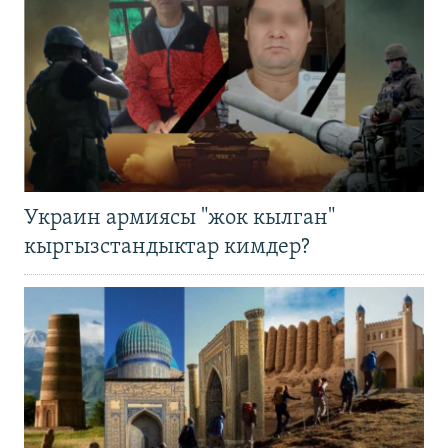
Украин армиясы "жок кылган"
кыргызстандыктар кимдер?