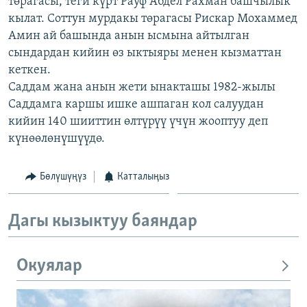
төрагасы, теги күрт Рауф Абдел Рахман башчылык
ОНЛАЙН ШЕРИНЕ
ЭЖЕ-СИҢДИЛЕР
кылат. Соттун мурдакы төрагасы Рискар Мохаммед
Амин ай башында анын ысмына айтылган
АЗАТТЫК+
сындардан кийин өз ыктыяры менен кызматтан
ЫҢГАЙСЫЗ СУРООЛОР
кеткен.
Саддам жана анын жети ынакташы 1982-жылы
Саддамга каршы ишке ашпаган кол салуудан
ЭЕ/АРнун бардык сайттары
кийин 140 шииттин өлтүрүү үчүн жооптуу деп
күнөөлөнүшүүдө.
Бөлүшүңүз
Катталыңыз
Дагы кызыктуу баяндар
Окуялар