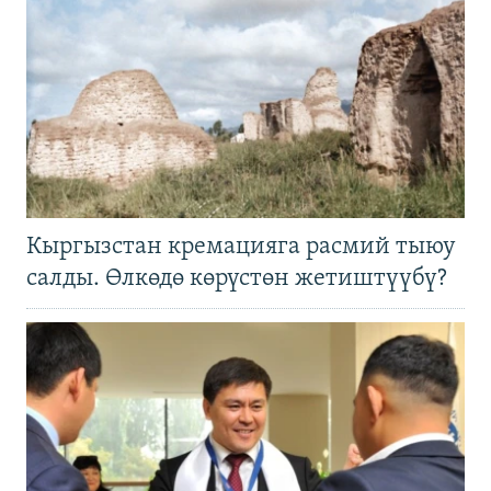
Кыргызстан кремацияга расмий тыюу
салды. Өлкөдө көрүстөн жетиштүүбү?