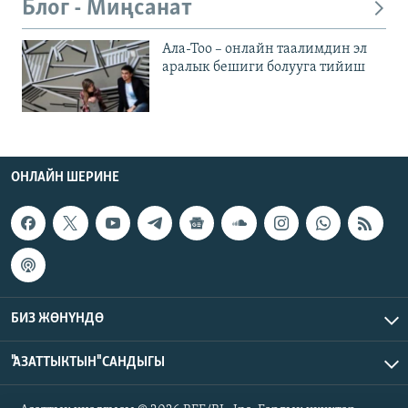
Блог - Миңсанат
Ала-Тоо – онлайн таалимдин эл
аралык бешиги болууга тийиш
ОНЛАЙН ШЕРИНЕ
БИЗ ЖӨНҮНДӨ
"АЗАТТЫКТЫН" САНДЫГЫ