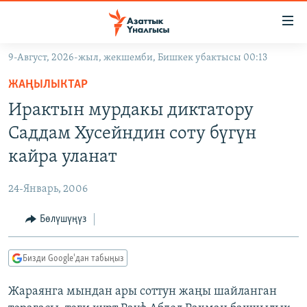
Линктер
Мазмунга
өтүңүз
9-Август, 2026-жыл, жекшемби, Бишкек убактысы 00:13
Навигацияга
ЖАҢЫЛЫКТАР
өтүңүз
ЖАҢЫЛЫКТАР
КЫРГЫЗСТАН
Издөөгө
Ирактын мурдакы диктатору
салыңыз
ДҮЙНӨ
КЫРГЫЗСТАН
Саддам Хусейндин соту бүгүн
УКРАИНА
САЯСАТ
ДҮЙНӨ
кайра уланат
АТАЙЫН ИЛИКТӨӨ
ЭКОНОМИКА
БОРБОР АЗИЯ
24-Январь, 2006
ТВ ПРОГРАММАЛАР
МАДАНИЯТ
Бөлүшүңүз
ПОДКАСТ
БҮГҮН АЗАТТЫКТА
ӨЗГӨЧӨ ПИКИР
ЭКСПЕРТТЕР ТАЛДАЙТ
Бизди Google'дан табыңыз
БИЗ ЖАНА ДҮЙНӨ
Русский
Жараянга мындан ары соттун жаңы шайланган
ДАНИСТЕ