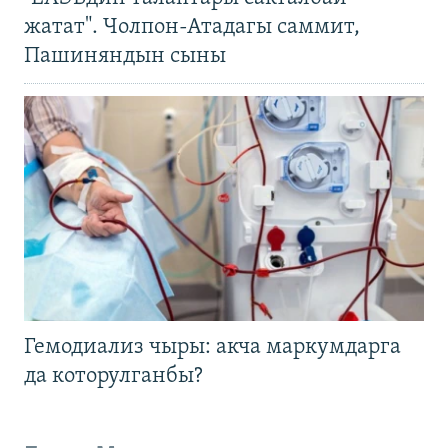
жатат". Чолпон-Атадагы саммит,
Пашиняндын сыны
Гемодиализ чыры: акча маркумдарга
да которулганбы?