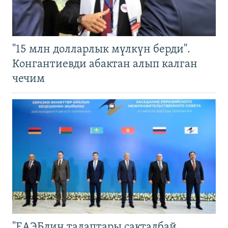
"15 млн долларлык мүлкүн берди".
Конгантиевди абактан алып калган
чечим
"ЕАЭБдин талаптары сакталбай