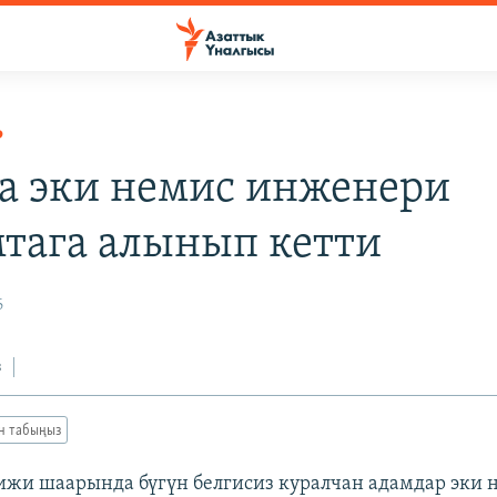
Р
а эки немис инженери
тага алынып кетти
6
з
ан табыңыз
жи шаарында бүгүн белгисиз куралчан адамдар эки 