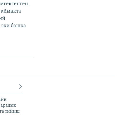
эмгектенген.
 аймакта
ий
 эки башка
айн
 аралык
га тийиш