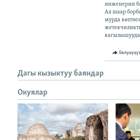
ЭЖЕ-СИҢДИЛЕР
инженерин ба
Ал шаар борб
АЗАТТЫК+
мурда көптөг
ЫҢГАЙСЫЗ СУРООЛОР
жетекчиликт
кагылышуудан
Бөлүшүңү
Дагы кызыктуу баяндар
Окуялар