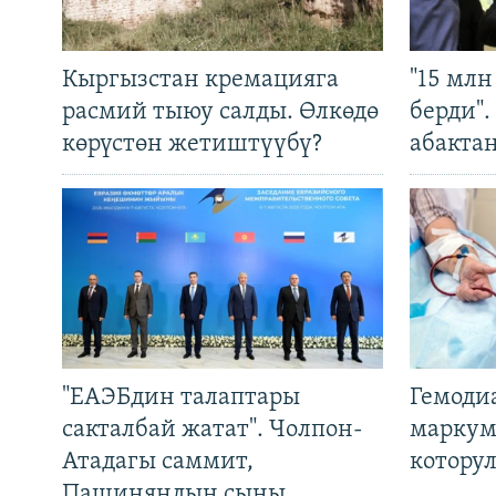
Кыргызстан кремацияга
"15 мл
расмий тыюу салды. Өлкөдө
берди"
көрүстөн жетиштүүбү?
абакта
"ЕАЭБдин талаптары
Гемоди
сакталбай жатат". Чолпон-
маркум
Атадагы саммит,
котору
Пашиняндын сыны