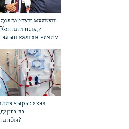
н долларлык мүлкүн
. Конгантиевди
н алып калган чечим
ализ чыры: акча
дарга да
лганбы?