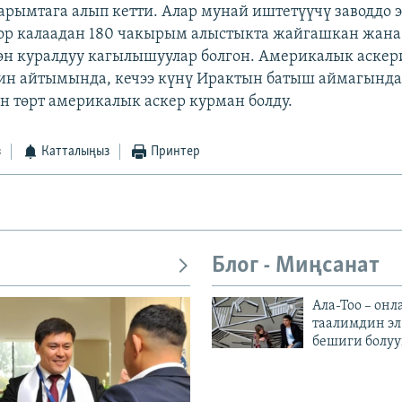
рымтага алып кетти. Алар мунай иштетүүчү заводдо 
ор калаадан 180 чакырым алыстыкта жайгашкан жана
өн куралдуу кагылышуулар болгон. Америкалык аскер
ин айтымында, кечээ күнү Ирактын батыш аймагында
 төрт америкалык аскер курман болду.
з
Катталыңыз
Принтер
Блог - Миңсанат
Ала-Тоо – онл
таалимдин эл
бешиги болуу