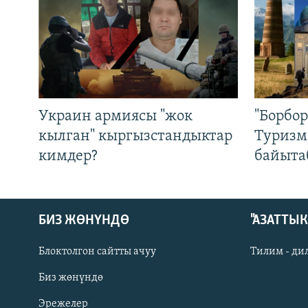
Украин армиясы "жок
"Борбо
кылган" кыргызстандыктар
Туризм
кимдер?
байыта
БИЗ ЖӨНҮНДӨ
"АЗАТТЫ
Блоктолгон сайтты ачуу
Тилим - ди
Биз жөнүндө
Русский
Эрежелер