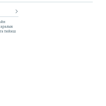
айн
 аралык
га тийиш