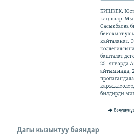
ЭЖЕ-СИҢДИЛЕР
БИШКЕК. Юст
АЗАТТЫК+
каңшаар. Мы
ЫҢГАЙСЫЗ СУРООЛОР
Сасыкбаева 
бейөкмөт уюм
кайталанат. 
коллегиясын
башталат дег
25- январда 
айтымында, 
пропагандала
каржылоолорд
билдирди ми
Бөлүшүңү
Дагы кызыктуу баяндар