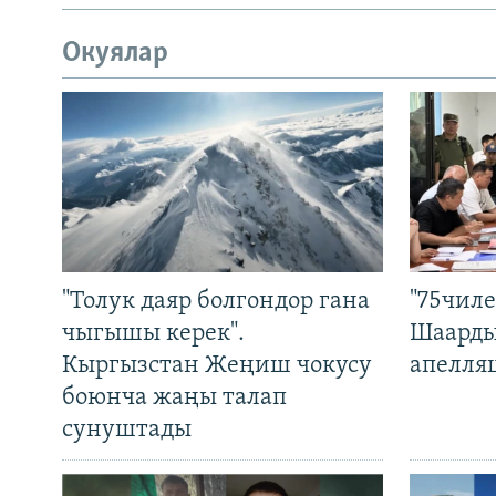
Окуялар
"Толук даяр болгондор гана
"75чиле
чыгышы керек".
Шаарды
Кыргызстан Жеңиш чокусу
апелля
боюнча жаңы талап
сунуштады