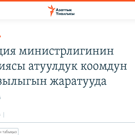
Р
ия министрлигинин
иясы атуулдук коомдун
зылыгын жаратууда
6
з
ан табыңыз