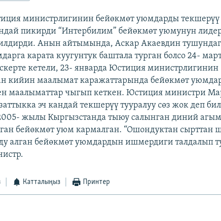
иция министрлигинин бейөкмөт уюмдарды текшерүү
ндай пикирди “Интербилим” бейөкмөт уюмунун лиде
билдирди. Анын айтымында, Аскар Акаевдин тушунда
дарга карата куугунтук баштала турган болсо 24- мар
Эскерте кетели, 23- январда Юстиция министрлигинин
ан кийин маалымат каражаттарында бейөкмөт уюмда
ен маалыматтар чыгып кеткен. Юстиция министри Ма
Азаттыкка эч кандай текшерүү тууралуу сөз жок деп б
2005- жылы Кыргызстанда тыюу салынган диний агы
ган бейөкмөт уюм кармалган. “Ошондуктан сырттан 
у алган бейөкмөт уюмдардын ишмердиги талдалып ту
нистр.
з
Катталыңыз
Принтер