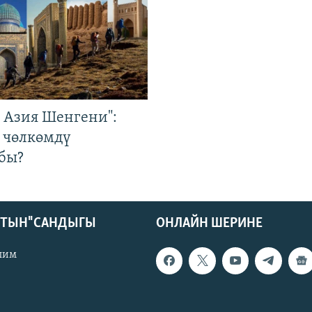
р Азия Шенгени":
 чөлкөмдү
бы?
КТЫН" САНДЫГЫ
ОНЛАЙН ШЕРИНЕ
лим