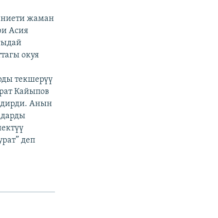
 ниети жаман
ри Асия
гыдай
ттагы окуя
рды текшерүү
рат Кайыпов
илдирди. Анын
мдарды
шектүү
рат” деп