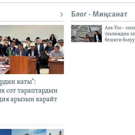
Блог - Миңсанат
Ала-Тоо – онл
таалимдин эл
бешиги болуу
рдин каты":
к сот тараптардын
ция арызын карайт